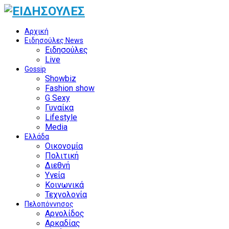
Αρχική
Ειδησούλες News
Ειδησούλες
Live
Gossip
Showbiz
Fashion show
G Sexy
Γυναίκα
Lifestyle
Media
Ελλάδα
Οικονομία
Πολιτική
Διεθνή
Υγεία
Κοινωνικά
Τεχνολογία
Πελοπόννησος
Αργολίδος
Αρκαδίας