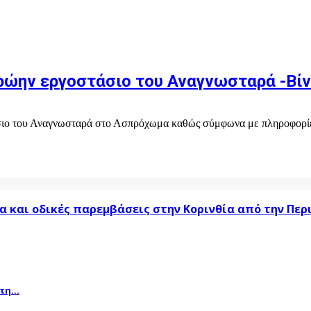
πρώην εργοστάσιο του Αναγνωσταρά -Βί
ο του Αναγνωσταρά στο Ασπρόχωμα καθώς σύμφωνα με πληροφορίες έ
α και οδικές παρεμβάσεις στην Κορινθία από την Πε
η...