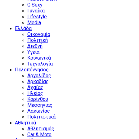
G Sexy
Γυναίκα
Lifestyle
Media
Ελλάδα
Οικονομία
Πολιτική
Διεθνή
Υγεία
Κοινωνικά
Τεχνολογία
Πελοπόννησος
Αργολίδος
Αρκαδίας
Αχαΐας
Ηλείας
Κορίνθου
Μεσσηνίας
Λακωνίας
Πολιτιστικά
Αθλητικά
Αθλητισμός
Car & Moto