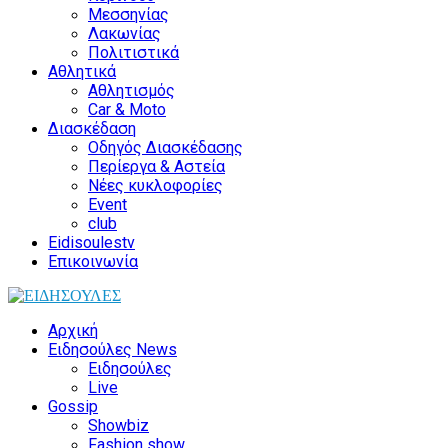
Μεσσηνίας
Λακωνίας
Πολιτιστικά
Αθλητικά
Αθλητισμός
Car & Moto
Διασκέδαση
Οδηγός Διασκέδασης
Περίεργα & Αστεία
Νέες κυκλοφορίες
Event
club
Eidisoulestv
Επικοινωνία
Αρχική
Ειδησούλες News
Ειδησούλες
Live
Gossip
Showbiz
Fashion show