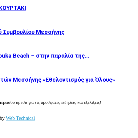
ΚΟΥΡΤΑΚΙ
ύ Συμβουλίου Μεσσήνης
ka Beach – στην παραλία της...
τών Μεσσήνης «Εθελοντισμός για Όλους»
ερώσου άμεσα για τις πρόσφατες ειδήσεις και εξελίξεις!
 by
Web Technical