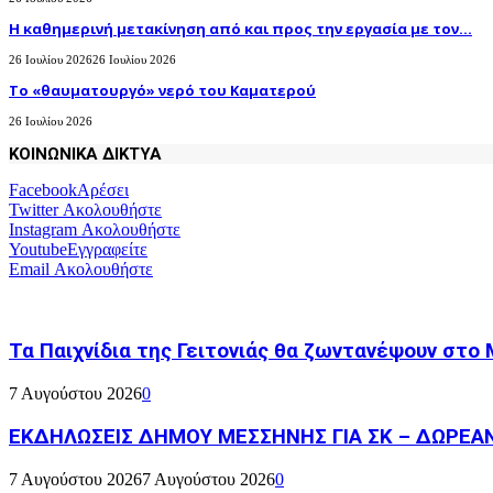
H καθημερινή μετακίνηση από και προς την εργασία με τον...
26 Ιουλίου 2026
26 Ιουλίου 2026
Το «θαυματουργό» νερό του Καματερού
26 Ιουλίου 2026
ΚΟΙΝΩΝΙΚΑ ΔΙΚΤΥΑ
Facebook
Αρέσει
Twitter
Ακολουθήστε
Instagram
Ακολουθήστε
Youtube
Εγγραφείτε
Email
Ακολουθήστε
Τα Παιχνίδια της Γειτονιάς θα ζωντανέψουν στο
7 Αυγούστου 2026
0
ΕΚΔΗΛΩΣΕΙΣ ΔΗΜΟΥ ΜΕΣΣΗΝΗΣ ΓΙΑ ΣΚ – ΔΩΡΕΑ
7 Αυγούστου 2026
7 Αυγούστου 2026
0