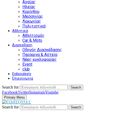
Αχαΐας
Ηλείας
Κορίνθου
Μεσσηνίας
Λακωνίας
Πολιτιστικά
Αθλητικά
Αθλητισμός
Car & Moto
Διασκέδαση
Οδηγός Διασκέδασης
Περίεργα & Αστεία
Νέες κυκλοφορίες
Event
club
Eidisoulestv
Επικοινωνία
Search for:
Search
Facebook
Twitter
Instagram
Youtube
Primary Menu
Search for:
Search