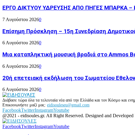
ΕΡΓΟ ΔΙΚΤΥΟΥ ΥΔΡΕΥΣΗΣ ΑΠΟ ΠΗΓΕΣ ΜΠΑΡΚΑ – 
7 Αυγούστου 2026
0
Επίσημη Πρόσκληση – 15η Συνεδρίαση Δημοτικο
6 Αυγούστου 2026
0
Μια καταπληκτική μουσική βραδιά στο Ammos Bou
6 Αυγούστου 2026
0
20ή επετειακή εκδήλωση του Σωματείου Εθελον
6 Αυγούστου 2026
0
Διάβασε τώρα όλα τα τελευταία νέα από την Ελλάδα και τον Κόσμο και ενημ
Επικοινωνήστε μαζί μας:
eidisouleseu@gmail.com
Facebook
Twitter
Instagram
Youtube
@2021 - eidisoules.gr. All Right Reserved. Designed and Developed
Facebook
Twitter
Instagram
Youtube