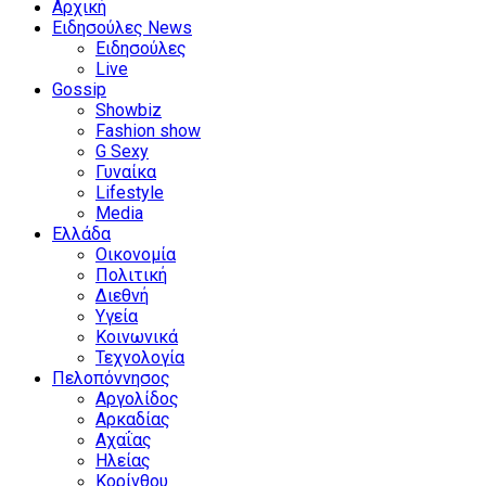
Αρχική
Ειδησούλες News
Ειδησούλες
Live
Gossip
Showbiz
Fashion show
G Sexy
Γυναίκα
Lifestyle
Media
Ελλάδα
Οικονομία
Πολιτική
Διεθνή
Υγεία
Κοινωνικά
Τεχνολογία
Πελοπόννησος
Αργολίδος
Αρκαδίας
Αχαΐας
Ηλείας
Κορίνθου