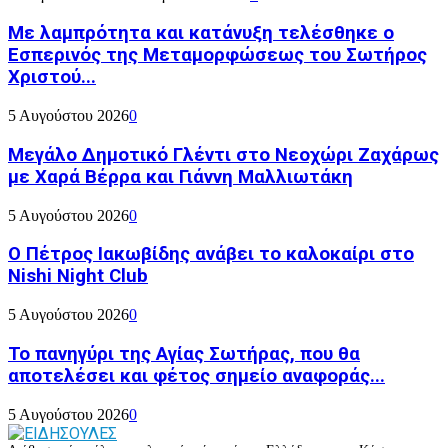
Με λαμπρότητα και κατάνυξη τελέσθηκε ο
Εσπερινός της Μεταμορφώσεως του Σωτήρος
Χριστού...
5 Αυγούστου 2026
0
Μεγάλο Δημοτικό Γλέντι στο Νεοχώρι Ζαχάρως
με Χαρά Βέρρα και Γιάννη Μαλλιωτάκη
5 Αυγούστου 2026
0
Ο Πέτρος Ιακωβίδης ανάβει το καλοκαίρι στο
Nishi Night Club
5 Αυγούστου 2026
0
Το πανηγύρι της Αγίας Σωτήρας, που θα
αποτελέσει και φέτος σημείο αναφοράς...
5 Αυγούστου 2026
0