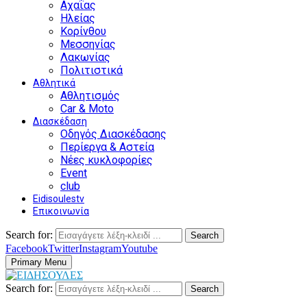
Αχαΐας
Ηλείας
Κορίνθου
Μεσσηνίας
Λακωνίας
Πολιτιστικά
Αθλητικά
Αθλητισμός
Car & Moto
Διασκέδαση
Οδηγός Διασκέδασης
Περίεργα & Αστεία
Νέες κυκλοφορίες
Event
club
Eidisoulestv
Επικοινωνία
Search for:
Search
Facebook
Twitter
Instagram
Youtube
Primary Menu
Search for:
Search