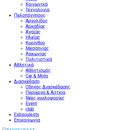
Κοινωνικά
Τεχνολογία
Πελοπόννησος
Αργολίδος
Αρκαδίας
Αχαΐας
Ηλείας
Κορίνθου
Μεσσηνίας
Λακωνίας
Πολιτιστικά
Αθλητικά
Αθλητισμός
Car & Moto
Διασκέδαση
Οδηγός Διασκέδασης
Περίεργα & Αστεία
Νέες κυκλοφορίες
Event
club
Eidisoulestv
Επικοινωνία