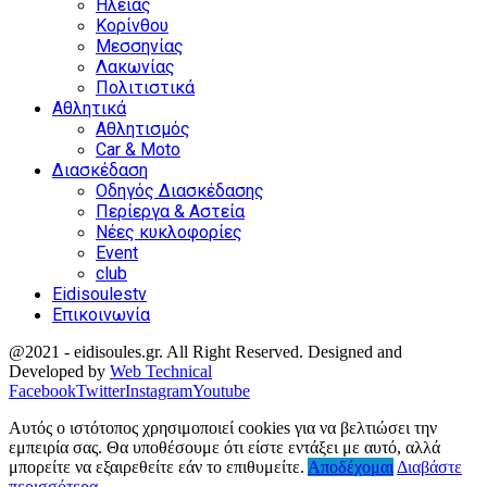
Ηλείας
Κορίνθου
Μεσσηνίας
Λακωνίας
Πολιτιστικά
Αθλητικά
Αθλητισμός
Car & Moto
Διασκέδαση
Οδηγός Διασκέδασης
Περίεργα & Αστεία
Νέες κυκλοφορίες
Event
club
Eidisoulestv
Επικοινωνία
@2021 - eidisoules.gr. All Right Reserved. Designed and
Developed by
Web Technical
Facebook
Twitter
Instagram
Youtube
Αυτός ο ιστότοπος χρησιμοποιεί cookies για να βελτιώσει την
εμπειρία σας. Θα υποθέσουμε ότι είστε εντάξει με αυτό, αλλά
μπορείτε να εξαιρεθείτε εάν το επιθυμείτε.
Αποδέχομαι
Διαβάστε
περισσότερα