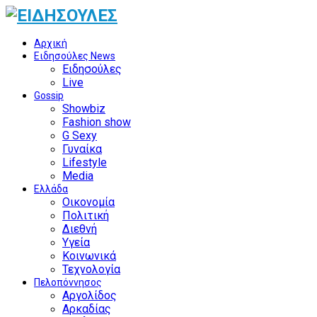
Αρχική
Ειδησούλες News
Ειδησούλες
Live
Gossip
Showbiz
Fashion show
G Sexy
Γυναίκα
Lifestyle
Media
Ελλάδα
Οικονομία
Πολιτική
Διεθνή
Υγεία
Κοινωνικά
Τεχνολογία
Πελοπόννησος
Αργολίδος
Αρκαδίας