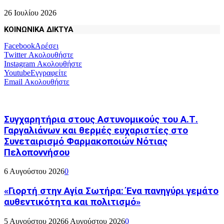
26 Ιουλίου 2026
ΚΟΙΝΩΝΙΚΑ ΔΙΚΤΥΑ
Facebook
Αρέσει
Twitter
Ακολουθήστε
Instagram
Ακολουθήστε
Youtube
Εγγραφείτε
Email
Ακολουθήστε
Συγχαρητήρια στους Αστυνομικούς του Α.Τ.
Γαργαλιάνων και θερμές ευχαριστίες στο
Συνεταιρισμό Φαρμακοποιών Νότιας
Πελοποννήσου
6 Αυγούστου 2026
0
«Γιορτή στην Αγία Σωτήρα: Ένα πανηγύρι γεμάτο
αυθεντικότητα και πολιτισμό»
5 Αυγούστου 2026
6 Αυγούστου 2026
0