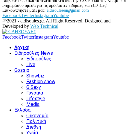
Διάβασε τώρα όλα τα τελευταία νέα από την Ελλάδα και τον Κόσμο και
ενημερώσου άμεσα για τις πρόσφατες ειδήσεις και εξελίξεις!
Επικοινωνήστε μαζί μας:
eidisouleseu@gmail.com
Facebook
Twitter
Instagram
Youtube
@2021 - eidisoules.gr. All Right Reserved. Designed and
Developed by
Web Technical
Facebook
Twitter
Instagram
Youtube
Αρχική
Ειδησούλες News
Ειδησούλες
Live
Gossip
Showbiz
Fashion show
G Sexy
Γυναίκα
Lifestyle
Media
Ελλάδα
Οικονομία
Πολιτική
Διεθνή
Υγεία