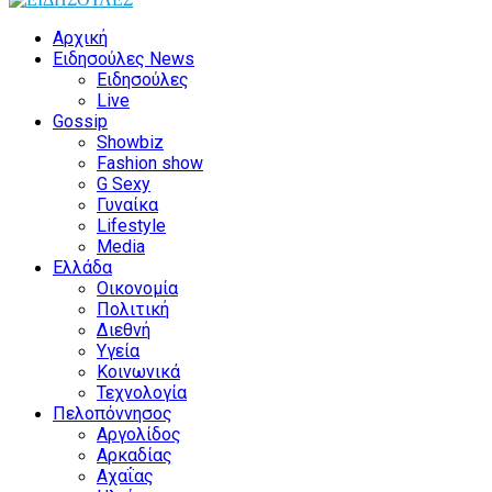
Αρχική
Ειδησούλες News
Ειδησούλες
Live
Gossip
Showbiz
Fashion show
G Sexy
Γυναίκα
Lifestyle
Media
Ελλάδα
Οικονομία
Πολιτική
Διεθνή
Υγεία
Κοινωνικά
Τεχνολογία
Πελοπόννησος
Αργολίδος
Αρκαδίας
Αχαΐας