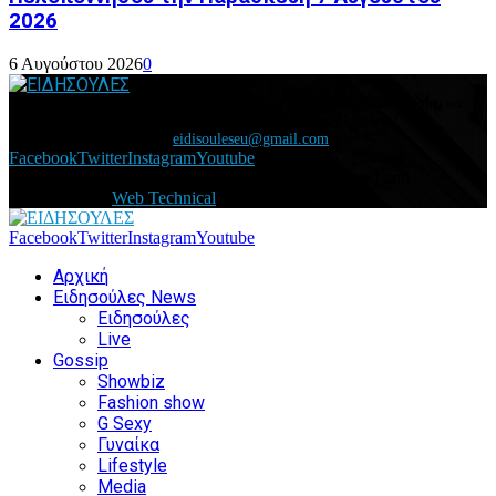
2026
6 Αυγούστου 2026
0
Διάβασε τώρα όλα τα τελευταία νέα από την Ελλάδα και τον Κόσμο και
ενημερώσου άμεσα για τις πρόσφατες ειδήσεις και εξελίξεις!
Επικοινωνήστε μαζί μας:
eidisouleseu@gmail.com
Facebook
Twitter
Instagram
Youtube
@2021 - eidisoules.gr. All Right Reserved. Designed and
Developed by
Web Technical
Facebook
Twitter
Instagram
Youtube
Αρχική
Ειδησούλες News
Ειδησούλες
Live
Gossip
Showbiz
Fashion show
G Sexy
Γυναίκα
Lifestyle
Media