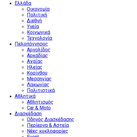
Ελλάδα
Οικονομία
Πολιτική
Διεθνή
Υγεία
Κοινωνικά
Τεχνολογία
Πελοπόννησος
Αργολίδος
Αρκαδίας
Αχαΐας
Ηλείας
Κορίνθου
Μεσσηνίας
Λακωνίας
Πολιτιστικά
Αθλητικά
Αθλητισμός
Car & Moto
Διασκέδαση
Οδηγός Διασκέδασης
Περίεργα & Αστεία
Νέες κυκλοφορίες
Event