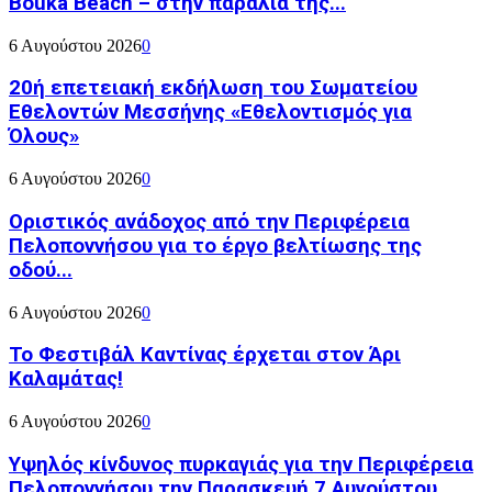
Bouka Beach – στην παραλία της...
6 Αυγούστου 2026
0
20ή επετειακή εκδήλωση του Σωματείου
Εθελοντών Μεσσήνης «Εθελοντισμός για
Όλους»
6 Αυγούστου 2026
0
Οριστικός ανάδοχος από την Περιφέρεια
Πελοποννήσου για το έργο βελτίωσης της
οδού...
6 Αυγούστου 2026
0
Το Φεστιβάλ Καντίνας έρχεται στον Άρι
Καλαμάτας!
6 Αυγούστου 2026
0
Υψηλός κίνδυνος πυρκαγιάς για την Περιφέρεια
Πελοποννήσου την Παρασκευή 7 Αυγούστου