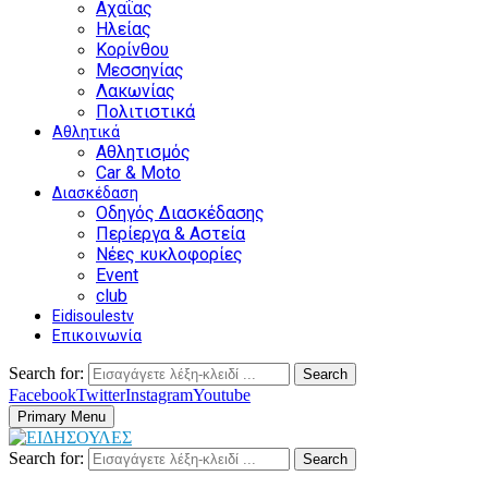
Αχαΐας
Ηλείας
Κορίνθου
Μεσσηνίας
Λακωνίας
Πολιτιστικά
Αθλητικά
Αθλητισμός
Car & Moto
Διασκέδαση
Οδηγός Διασκέδασης
Περίεργα & Αστεία
Νέες κυκλοφορίες
Event
club
Eidisoulestv
Επικοινωνία
Search for:
Search
Facebook
Twitter
Instagram
Youtube
Primary Menu
Search for:
Search