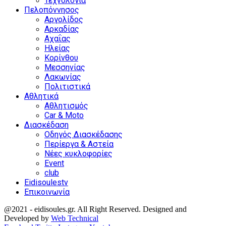
Τεχνολογία
Πελοπόννησος
Αργολίδος
Αρκαδίας
Αχαΐας
Ηλείας
Κορίνθου
Μεσσηνίας
Λακωνίας
Πολιτιστικά
Αθλητικά
Αθλητισμός
Car & Moto
Διασκέδαση
Οδηγός Διασκέδασης
Περίεργα & Αστεία
Νέες κυκλοφορίες
Event
club
Eidisoulestv
Επικοινωνία
@2021 - eidisoules.gr. All Right Reserved. Designed and
Developed by
Web Technical