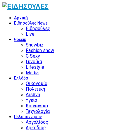
Αρχική
Ειδησούλες News
Ειδησούλες
Live
Gossip
Showbiz
Fashion show
G Sexy
Γυναίκα
Lifestyle
Media
Ελλάδα
Οικονομία
Πολιτική
Διεθνή
Υγεία
Κοινωνικά
Τεχνολογία
Πελοπόννησος
Αργολίδος
Αρκαδίας