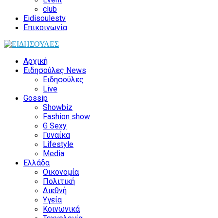
club
Eidisoulestv
Επικοινωνία
Αρχική
Ειδησούλες News
Ειδησούλες
Live
Gossip
Showbiz
Fashion show
G Sexy
Γυναίκα
Lifestyle
Media
Ελλάδα
Οικονομία
Πολιτική
Διεθνή
Υγεία
Κοινωνικά