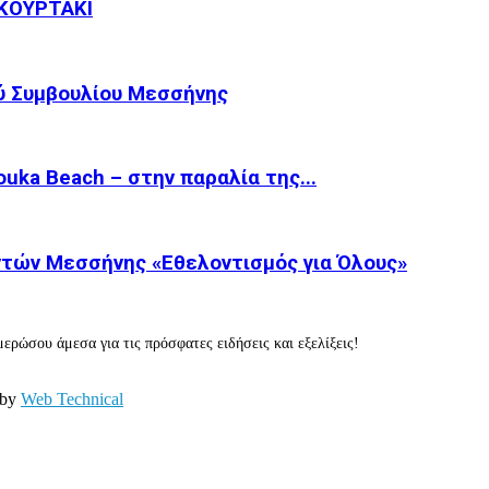
ΚΟΥΡΤΑΚΙ
ύ Συμβουλίου Μεσσήνης
ka Beach – στην παραλία της...
τών Μεσσήνης «Εθελοντισμός για Όλους»
ερώσου άμεσα για τις πρόσφατες ειδήσεις και εξελίξεις!
 by
Web Technical