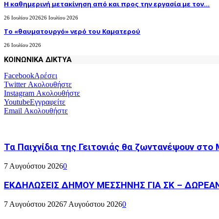
H καθημερινή μετακίνηση από και προς την εργασία με τον...
26 Ιουλίου 2026
26 Ιουλίου 2026
Το «θαυματουργό» νερό του Καματερού
26 Ιουλίου 2026
ΚΟΙΝΩΝΙΚΑ ΔΙΚΤΥΑ
Facebook
Αρέσει
Twitter
Ακολουθήστε
Instagram
Ακολουθήστε
Youtube
Εγγραφείτε
Email
Ακολουθήστε
Τα Παιχνίδια της Γειτονιάς θα ζωντανέψουν στο
7 Αυγούστου 2026
0
ΕΚΔΗΛΩΣΕΙΣ ΔΗΜΟΥ ΜΕΣΣΗΝΗΣ ΓΙΑ ΣΚ – ΔΩΡΕΑ
7 Αυγούστου 2026
7 Αυγούστου 2026
0