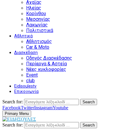
Αχαΐας
Ηλείας
Κορίνθου
Μεσσηνίας
Λακωνίας
Πολιτιστικά
Αθλητικά
Αθλητισμός
Car & Moto
Διασκέδαση
Οδηγός Διασκέδασης
Περίεργα & Αστεία
Νέες κυκλοφορίες
Event
club
Eidisoulestv
Επικοινωνία
Search for:
Search
Facebook
Twitter
Instagram
Youtube
Primary Menu
Search for:
Search