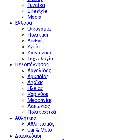
Γυναίκα
Lifestyle
Media
Ελλάδα
Οικονομία
Πολιτική
Διεθνή
Υγεία
Κοινωνικά
Τεχνολογία
Πελοπόννησος
Αργολίδος
Αρκαδίας
Αχαΐας
Ηλείας
Κορίνθου
Μεσσηνίας
Λακωνίας
Πολιτιστικά
Αθλητικά
Αθλητισμός
Car & Moto
Διασκέδαση