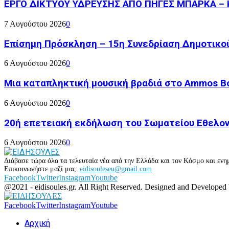
ΕΡΓΟ ΔΙΚΤΥΟΥ ΥΔΡΕΥΣΗΣ ΑΠΟ ΠΗΓΕΣ ΜΠΑΡΚΑ – 
7 Αυγούστου 2026
0
Επίσημη Πρόσκληση – 15η Συνεδρίαση Δημοτικο
6 Αυγούστου 2026
0
Μια καταπληκτική μουσική βραδιά στο Ammos Bou
6 Αυγούστου 2026
0
20ή επετειακή εκδήλωση του Σωματείου Εθελον
6 Αυγούστου 2026
0
Διάβασε τώρα όλα τα τελευταία νέα από την Ελλάδα και τον Κόσμο και ενημ
Επικοινωνήστε μαζί μας:
eidisouleseu@gmail.com
Facebook
Twitter
Instagram
Youtube
@2021 - eidisoules.gr. All Right Reserved. Designed and Developed
Facebook
Twitter
Instagram
Youtube
Αρχική