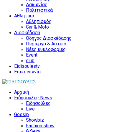
Λακωνίας
Πολιτιστικά
Αθλητικά
Αθλητισμός
Car & Moto
Διασκέδαση
Οδηγός Διασκέδασης
Περίεργα & Αστεία
Νέες κυκλοφορίες
Event
club
Eidisoulestv
Επικοινωνία
Αρχική
Ειδησούλες News
Ειδησούλες
Live
Gossip
Showbiz
Fashion show
G Sexy