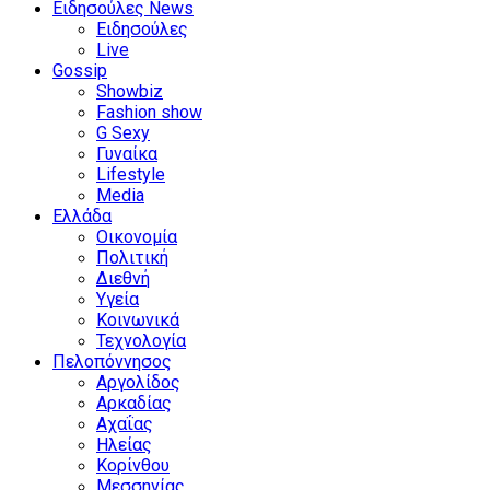
Ειδησούλες News
Ειδησούλες
Live
Gossip
Showbiz
Fashion show
G Sexy
Γυναίκα
Lifestyle
Media
Ελλάδα
Οικονομία
Πολιτική
Διεθνή
Υγεία
Κοινωνικά
Τεχνολογία
Πελοπόννησος
Αργολίδος
Αρκαδίας
Αχαΐας
Ηλείας
Κορίνθου
Μεσσηνίας