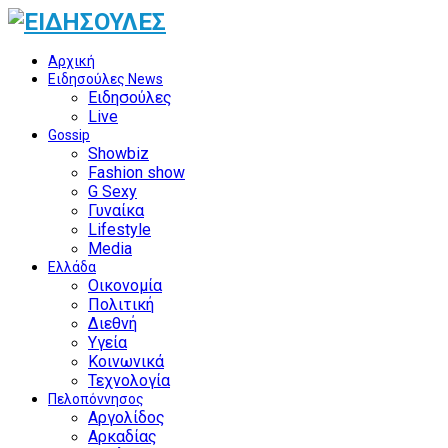
Αρχική
Ειδησούλες News
Ειδησούλες
Live
Gossip
Showbiz
Fashion show
G Sexy
Γυναίκα
Lifestyle
Media
Ελλάδα
Οικονομία
Πολιτική
Διεθνή
Υγεία
Κοινωνικά
Τεχνολογία
Πελοπόννησος
Αργολίδος
Αρκαδίας