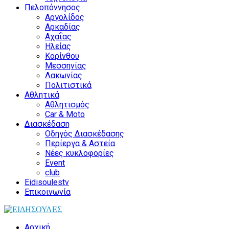
Πελοπόννησος
Αργολίδος
Αρκαδίας
Αχαΐας
Ηλείας
Κορίνθου
Μεσσηνίας
Λακωνίας
Πολιτιστικά
Αθλητικά
Αθλητισμός
Car & Moto
Διασκέδαση
Οδηγός Διασκέδασης
Περίεργα & Αστεία
Νέες κυκλοφορίες
Event
club
Eidisoulestv
Επικοινωνία
Αρχική