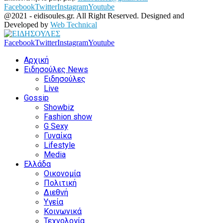
Facebook
Twitter
Instagram
Youtube
@2021 - eidisoules.gr. All Right Reserved. Designed and
Developed by
Web Technical
Facebook
Twitter
Instagram
Youtube
Αρχική
Ειδησούλες News
Ειδησούλες
Live
Gossip
Showbiz
Fashion show
G Sexy
Γυναίκα
Lifestyle
Media
Ελλάδα
Οικονομία
Πολιτική
Διεθνή
Υγεία
Κοινωνικά
Τεχνολογία