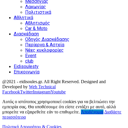
Μεσσηνίας
Λακωνίας
Πολιτιστικά
Αθλητικά
Αθλητισμός
Car & Moto
Διασκέδαση
Οδηγός Διασκέδασης
Περίεργα & Αστεία
Νέες κυκλοφορίες
Event
club
Eidisoulestv
Επικοινωνία
@2021 - eidisoules.gr. All Right Reserved. Designed and
Developed by
Web Technical
Facebook
Twitter
Instagram
Youtube
Αυτός ο ιστότοπος χρησιμοποιεί cookies για να βελτιώσει την
εμπειρία σας. Θα υποθέσουμε ότι είστε εντάξει με αυτό, αλλά
μπορείτε να εξαιρεθείτε εάν το επιθυμείτε.
Αποδέχομαι
Διαβάστε
περισσότερα
Πολιτική Απορρήτου & Cookies