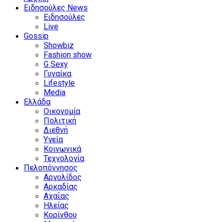
Ειδησούλες News
Ειδησούλες
Live
Gossip
Showbiz
Fashion show
G Sexy
Γυναίκα
Lifestyle
Media
Ελλάδα
Οικονομία
Πολιτική
Διεθνή
Υγεία
Κοινωνικά
Τεχνολογία
Πελοπόννησος
Αργολίδος
Αρκαδίας
Αχαΐας
Ηλείας
Κορίνθου