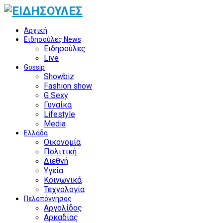
Αρχική
Ειδησούλες News
Ειδησούλες
Live
Gossip
Showbiz
Fashion show
G Sexy
Γυναίκα
Lifestyle
Media
Ελλάδα
Οικονομία
Πολιτική
Διεθνή
Υγεία
Κοινωνικά
Τεχνολογία
Πελοπόννησος
Αργολίδος
Αρκαδίας