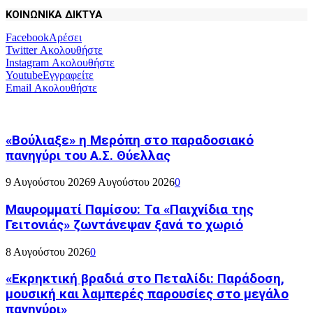
ΚΟΙΝΩΝΙΚΑ ΔΙΚΤΥΑ
Facebook
Αρέσει
Twitter
Ακολουθήστε
Instagram
Ακολουθήστε
Youtube
Εγγραφείτε
Email
Ακολουθήστε
«Βούλιαξε» η Μερόπη στο παραδοσιακό
πανηγύρι του Α.Σ. Θύελλας
9 Αυγούστου 2026
9 Αυγούστου 2026
0
Μαυρομματί Παμίσου: Τα «Παιχνίδια της
Γειτονιάς» ζωντάνεψαν ξανά το χωριό
8 Αυγούστου 2026
0
«Εκρηκτική βραδιά στο Πεταλίδι: Παράδοση,
μουσική και λαμπερές παρουσίες στο μεγάλο
πανηγύρι»