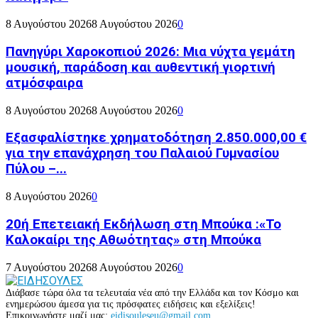
8 Αυγούστου 2026
8 Αυγούστου 2026
0
Πανηγύρι Χαροκοπιού 2026: Μια νύχτα γεμάτη
μουσική, παράδοση και αυθεντική γιορτινή
ατμόσφαιρα
8 Αυγούστου 2026
8 Αυγούστου 2026
0
Εξασφαλίστηκε χρηματοδότηση 2.850.000,00 €
για την επανάχρηση του Παλαιού Γυμνασίου
Πύλου –...
8 Αυγούστου 2026
0
20ή Επετειακή Εκδήλωση στη Μπούκα :«Το
Καλοκαίρι της Αθωότητας» στη Μπούκα
7 Αυγούστου 2026
8 Αυγούστου 2026
0
Διάβασε τώρα όλα τα τελευταία νέα από την Ελλάδα και τον Κόσμο και
ενημερώσου άμεσα για τις πρόσφατες ειδήσεις και εξελίξεις!
Επικοινωνήστε μαζί μας:
eidisouleseu@gmail.com