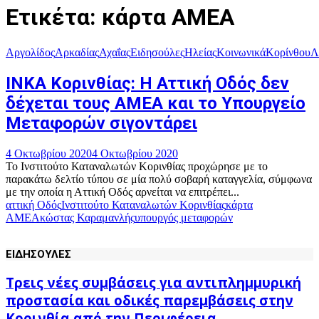
Ετικέτα: κάρτα ΑΜΕΑ
Αργολίδος
Αρκαδίας
Αχαΐας
Ειδησούλες
Ηλείας
Κοινωνικά
Κορίνθου
Λ
ΙΝΚΑ Κορινθίας: Η Αττική Οδός δεν
δέχεται τους ΑΜΕΑ και το Υπουργείο
Μεταφορών σιγοντάρει
4 Οκτωβρίου 2020
4 Οκτωβρίου 2020
Το Ινστιτούτο Καταναλωτών Κορινθίας προχώρησε με το
παρακάτω δελτίο τύπου σε μία πολύ σοβαρή καταγγελία, σύμφωνα
με την οποία η Αττική Οδός αρνείται να επιτρέπει...
αττική Οδός
Ινστιτούτο Καταναλωτών Κορινθίας
κάρτα
ΑΜΕΑ
κώστας Καραμανλής
υπουργός μεταφορών
ΕΙΔΗΣΟΥΛΕΣ
Τρεις νέες συμβάσεις για αντιπλημμυρική
προστασία και οδικές παρεμβάσεις στην
Κορινθία από την Περιφέρεια