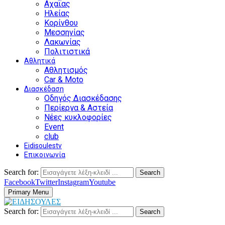
Αχαΐας
Ηλείας
Κορίνθου
Μεσσηνίας
Λακωνίας
Πολιτιστικά
Αθλητικά
Αθλητισμός
Car & Moto
Διασκέδαση
Οδηγός Διασκέδασης
Περίεργα & Αστεία
Νέες κυκλοφορίες
Event
club
Eidisoulestv
Επικοινωνία
Search for:
Search
Facebook
Twitter
Instagram
Youtube
Primary Menu
Search for:
Search