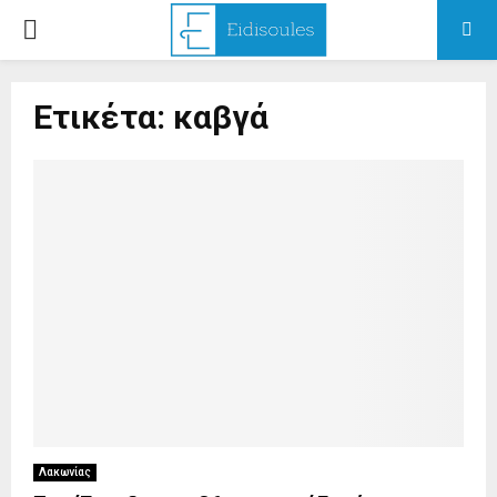
PRIMARY
MENU
Ετικέτα: καβγά
Λακωνίας