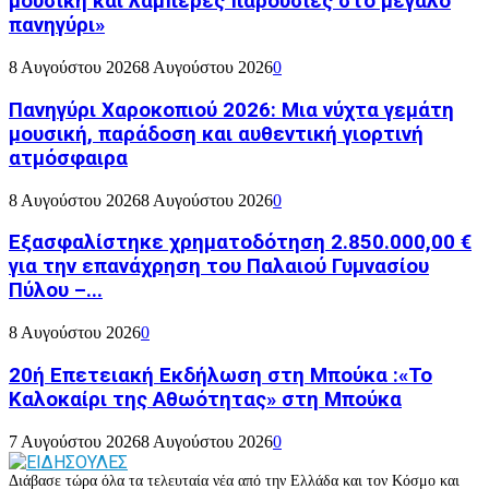
μουσική και λαμπερές παρουσίες στο μεγάλο
πανηγύρι»
8 Αυγούστου 2026
8 Αυγούστου 2026
0
Πανηγύρι Χαροκοπιού 2026: Μια νύχτα γεμάτη
μουσική, παράδοση και αυθεντική γιορτινή
ατμόσφαιρα
8 Αυγούστου 2026
8 Αυγούστου 2026
0
Εξασφαλίστηκε χρηματοδότηση 2.850.000,00 €
για την επανάχρηση του Παλαιού Γυμνασίου
Πύλου –...
8 Αυγούστου 2026
0
20ή Επετειακή Εκδήλωση στη Μπούκα :«Το
Καλοκαίρι της Αθωότητας» στη Μπούκα
7 Αυγούστου 2026
8 Αυγούστου 2026
0
Διάβασε τώρα όλα τα τελευταία νέα από την Ελλάδα και τον Κόσμο και