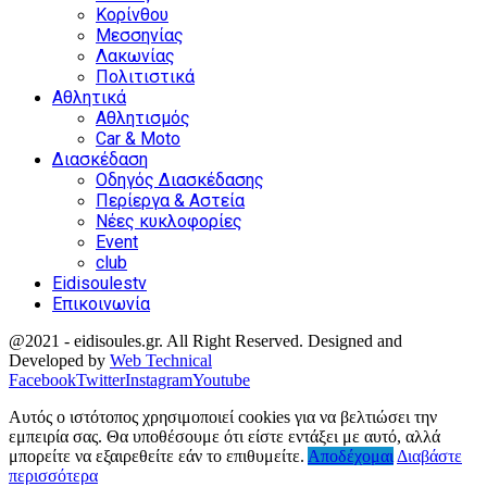
Κορίνθου
Μεσσηνίας
Λακωνίας
Πολιτιστικά
Αθλητικά
Αθλητισμός
Car & Moto
Διασκέδαση
Οδηγός Διασκέδασης
Περίεργα & Αστεία
Νέες κυκλοφορίες
Event
club
Eidisoulestv
Επικοινωνία
@2021 - eidisoules.gr. All Right Reserved. Designed and
Developed by
Web Technical
Facebook
Twitter
Instagram
Youtube
Αυτός ο ιστότοπος χρησιμοποιεί cookies για να βελτιώσει την
εμπειρία σας. Θα υποθέσουμε ότι είστε εντάξει με αυτό, αλλά
μπορείτε να εξαιρεθείτε εάν το επιθυμείτε.
Αποδέχομαι
Διαβάστε
περισσότερα