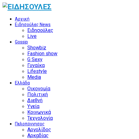
Αρχική
Ειδησούλες News
Ειδησούλες
Live
Gossip
Showbiz
Fashion show
G Sexy
Γυναίκα
Lifestyle
Media
Ελλάδα
Οικονομία
Πολιτική
Διεθνή
Υγεία
Κοινωνικά
Τεχνολογία
Πελοπόννησος
Αργολίδος
Αρκαδίας