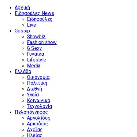
Αρχική
Ειδησούλες News
Ειδησούλες
Live
Gossip
Showbiz
Fashion show
G Sexy
Γυναίκα
Lifestyle
Media
Ελλάδα
Οικονομία
Πολιτική
Διεθνή
Υγεία
Κοινωνικά
Τεχνολογία
Πελοπόννησος
Αργολίδος
Αρκαδίας
Αχαΐας
Ηλείας