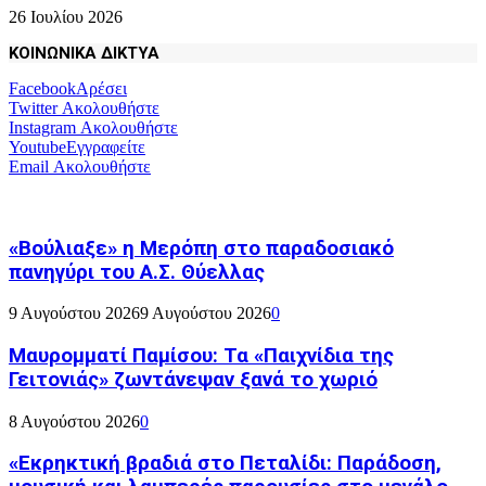
26 Ιουλίου 2026
ΚΟΙΝΩΝΙΚΑ ΔΙΚΤΥΑ
Facebook
Αρέσει
Twitter
Ακολουθήστε
Instagram
Ακολουθήστε
Youtube
Εγγραφείτε
Email
Ακολουθήστε
«Βούλιαξε» η Μερόπη στο παραδοσιακό
πανηγύρι του Α.Σ. Θύελλας
9 Αυγούστου 2026
9 Αυγούστου 2026
0
Μαυρομματί Παμίσου: Τα «Παιχνίδια της
Γειτονιάς» ζωντάνεψαν ξανά το χωριό
8 Αυγούστου 2026
0
«Εκρηκτική βραδιά στο Πεταλίδι: Παράδοση,