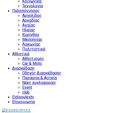
Κοινωνικά
Τεχνολογία
Πελοπόννησος
Αργολίδος
Αρκαδίας
Αχαΐας
Ηλείας
Κορίνθου
Μεσσηνίας
Λακωνίας
Πολιτιστικά
Αθλητικά
Αθλητισμός
Car & Moto
Διασκέδαση
Οδηγός Διασκέδασης
Περίεργα & Αστεία
Νέες κυκλοφορίες
Event
club
Eidisoulestv
Επικοινωνία