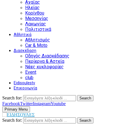
Αχαΐας
Ηλείας
Κορίνθου
Μεσσηνίας
Λακωνίας
Πολιτιστικά
Αθλητικά
Αθλητισμός
Car & Moto
Διασκέδαση
Οδηγός Διασκέδασης
Περίεργα & Αστεία
Νέες κυκλοφορίες
Event
club
Eidisoulestv
Επικοινωνία
Search for:
Search
Facebook
Twitter
Instagram
Youtube
Primary Menu
Search for:
Search