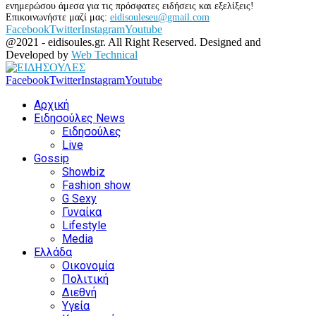
ενημερώσου άμεσα για τις πρόσφατες ειδήσεις και εξελίξεις!
Επικοινωνήστε μαζί μας:
eidisouleseu@gmail.com
Facebook
Twitter
Instagram
Youtube
@2021 - eidisoules.gr. All Right Reserved. Designed and
Developed by
Web Technical
Facebook
Twitter
Instagram
Youtube
Αρχική
Ειδησούλες News
Ειδησούλες
Live
Gossip
Showbiz
Fashion show
G Sexy
Γυναίκα
Lifestyle
Media
Ελλάδα
Οικονομία
Πολιτική
Διεθνή
Υγεία