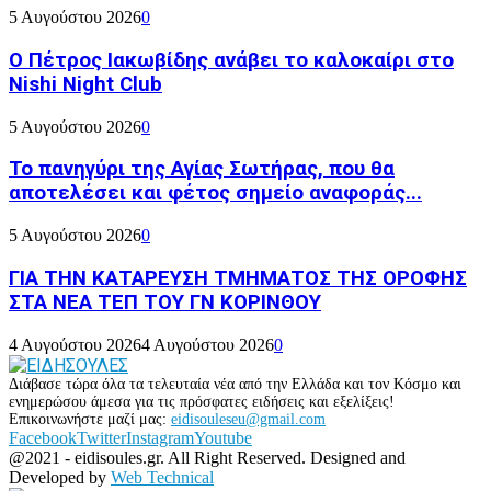
5 Αυγούστου 2026
0
Ο Πέτρος Ιακωβίδης ανάβει το καλοκαίρι στο
Nishi Night Club
5 Αυγούστου 2026
0
Το πανηγύρι της Αγίας Σωτήρας, που θα
αποτελέσει και φέτος σημείο αναφοράς...
5 Αυγούστου 2026
0
ΓΙΑ ΤΗΝ ΚΑΤΑΡΕΥΣΗ ΤΜΗΜΑΤΟΣ ΤΗΣ ΟΡΟΦΗΣ
ΣΤΑ ΝΕΑ ΤΕΠ ΤΟΥ ΓΝ ΚΟΡΙΝΘΟΥ
4 Αυγούστου 2026
4 Αυγούστου 2026
0
Διάβασε τώρα όλα τα τελευταία νέα από την Ελλάδα και τον Κόσμο και
ενημερώσου άμεσα για τις πρόσφατες ειδήσεις και εξελίξεις!
Επικοινωνήστε μαζί μας:
eidisouleseu@gmail.com
Facebook
Twitter
Instagram
Youtube
@2021 - eidisoules.gr. All Right Reserved. Designed and
Developed by
Web Technical