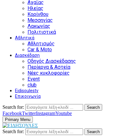
Αχαΐας
Ηλείας
Κορίνθου
Μεσσηνίας
Λακωνίας
Πολιτιστικά
Αθλητικά
Αθλητισμός
Car & Moto
Διασκέδαση
Οδηγός Διασκέδασης
Περίεργα & Αστεία
Νέες κυκλοφορίες
Event
club
Eidisoulestv
Επικοινωνία
Search for:
Search
Facebook
Twitter
Instagram
Youtube
Primary Menu
Search for:
Search