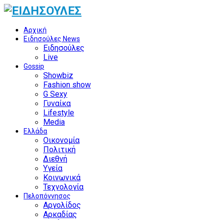
Αρχική
Ειδησούλες News
Ειδησούλες
Live
Gossip
Showbiz
Fashion show
G Sexy
Γυναίκα
Lifestyle
Media
Ελλάδα
Οικονομία
Πολιτική
Διεθνή
Υγεία
Κοινωνικά
Τεχνολογία
Πελοπόννησος
Αργολίδος
Αρκαδίας