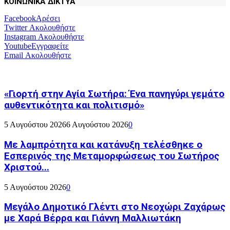
ΚΟΙΝΩΝΙΚΑ ΔΙΚΤΥΑ
Facebook
Αρέσει
Twitter
Ακολουθήστε
Instagram
Ακολουθήστε
Youtube
Εγγραφείτε
Email
Ακολουθήστε
«Γιορτή στην Αγία Σωτήρα: Ένα πανηγύρι γεμάτο
αυθεντικότητα και πολιτισμό»
5 Αυγούστου 2026
6 Αυγούστου 2026
0
Με λαμπρότητα και κατάνυξη τελέσθηκε ο
Εσπερινός της Μεταμορφώσεως του Σωτήρος
Χριστού...
5 Αυγούστου 2026
0
Μεγάλο Δημοτικό Γλέντι στο Νεοχώρι Ζαχάρως
με Χαρά Βέρρα και Γιάννη Μαλλιωτάκη