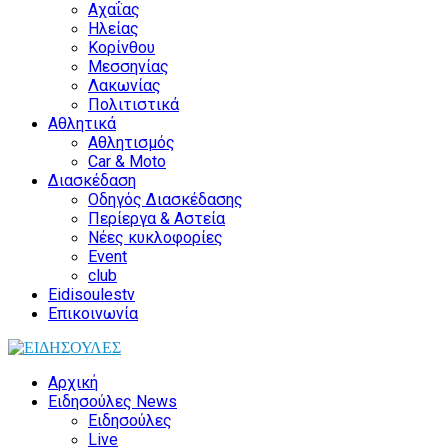
Αχαΐας
Ηλείας
Κορίνθου
Μεσσηνίας
Λακωνίας
Πολιτιστικά
Αθλητικά
Αθλητισμός
Car & Moto
Διασκέδαση
Οδηγός Διασκέδασης
Περίεργα & Αστεία
Νέες κυκλοφορίες
Event
club
Eidisoulestv
Επικοινωνία
Αρχική
Ειδησούλες News
Ειδησούλες
Live