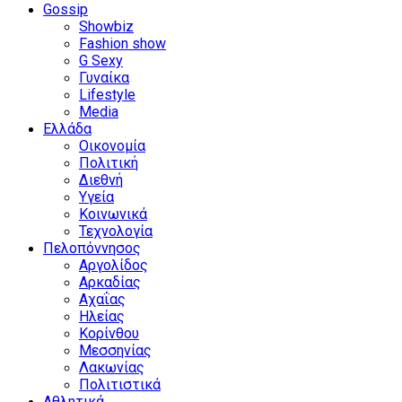
Gossip
Showbiz
Fashion show
G Sexy
Γυναίκα
Lifestyle
Media
Ελλάδα
Οικονομία
Πολιτική
Διεθνή
Υγεία
Κοινωνικά
Τεχνολογία
Πελοπόννησος
Αργολίδος
Αρκαδίας
Αχαΐας
Ηλείας
Κορίνθου
Μεσσηνίας
Λακωνίας
Πολιτιστικά
Αθλητικά