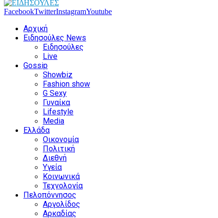
Facebook
Twitter
Instagram
Youtube
Αρχική
Ειδησούλες News
Ειδησούλες
Live
Gossip
Showbiz
Fashion show
G Sexy
Γυναίκα
Lifestyle
Media
Ελλάδα
Οικονομία
Πολιτική
Διεθνή
Υγεία
Κοινωνικά
Τεχνολογία
Πελοπόννησος
Αργολίδος
Αρκαδίας