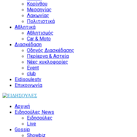
Κορίνθου
Μεσσηνίας
Λακωνίας
Πολιτιστικά
Αθλητικά
Αθλητισμός
Car & Moto
Διασκέδαση
Οδηγός Διασκέδασης
Περίεργα & Αστεία
Νέες κυκλοφορίες
Event
club
Eidisoulestv
Επικοινωνία
Αρχική
Ειδησούλες News
Ειδησούλες
Live
Gossip
Showbiz