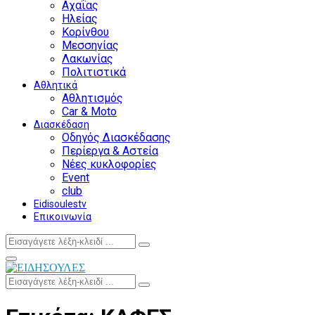
Αχαΐας
Ηλείας
Κορίνθου
Μεσσηνίας
Λακωνίας
Πολιτιστικά
Αθλητικά
Αθλητισμός
Car & Moto
Διασκέδαση
Οδηγός Διασκέδασης
Περίεργα & Αστεία
Νέες κυκλοφορίες
Event
club
Eidisoulestv
Επικοινωνία
Search
Search
for:
Facebook
Twitter
Instagram
Youtube
Primary
Menu
Search
Search
for: