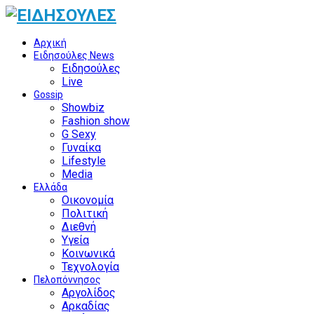
Αρχική
Ειδησούλες News
Ειδησούλες
Live
Gossip
Showbiz
Fashion show
G Sexy
Γυναίκα
Lifestyle
Media
Ελλάδα
Οικονομία
Πολιτική
Διεθνή
Υγεία
Κοινωνικά
Τεχνολογία
Πελοπόννησος
Αργολίδος
Αρκαδίας