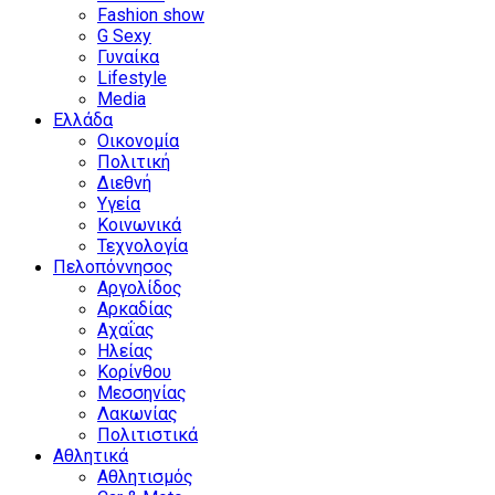
Fashion show
G Sexy
Γυναίκα
Lifestyle
Media
Ελλάδα
Οικονομία
Πολιτική
Διεθνή
Υγεία
Κοινωνικά
Τεχνολογία
Πελοπόννησος
Αργολίδος
Αρκαδίας
Αχαΐας
Ηλείας
Κορίνθου
Μεσσηνίας
Λακωνίας
Πολιτιστικά
Αθλητικά
Αθλητισμός