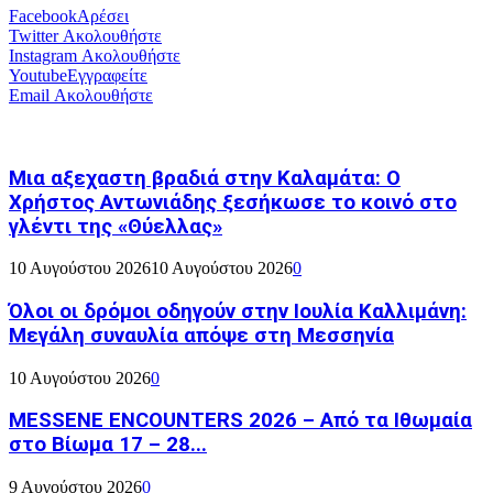
Facebook
Αρέσει
Twitter
Ακολουθήστε
Instagram
Ακολουθήστε
Youtube
Εγγραφείτε
Email
Ακολουθήστε
Μια αξεχαστη βραδιά στην Καλαμάτα: Ο
Χρήστος Αντωνιάδης ξεσήκωσε το κοινό στο
γλέντι της «Θύελλας»
10 Αυγούστου 2026
10 Αυγούστου 2026
0
Όλοι οι δρόμοι οδηγούν στην Ιουλία Καλλιμάνη:
Μεγάλη συναυλία απόψε στη Μεσσηνία
10 Αυγούστου 2026
0
MESSENE ENCOUNTERS 2026 – Από τα Ιθωμαία
στο Βίωμα 17 – 28...
9 Αυγούστου 2026
0