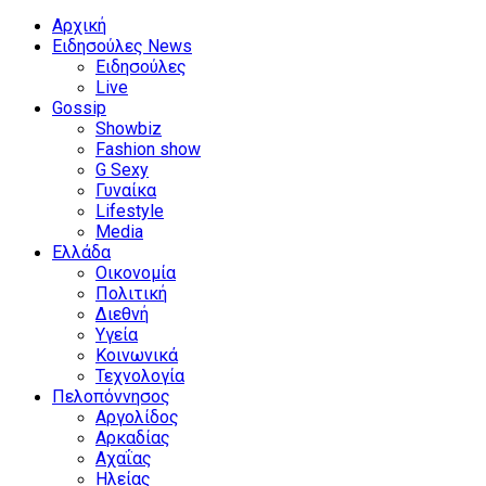
Facebook
Twitter
Instagram
Youtube
Αρχική
Ειδησούλες News
Ειδησούλες
Live
Gossip
Showbiz
Fashion show
G Sexy
Γυναίκα
Lifestyle
Media
Ελλάδα
Οικονομία
Πολιτική
Διεθνή
Υγεία
Κοινωνικά
Τεχνολογία
Πελοπόννησος
Αργολίδος
Αρκαδίας
Αχαΐας
Ηλείας