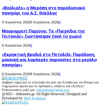
«Βούλιαξε» η Μερόπη στο παραδοσιακό
πανηγύρι του Α.Σ. Θύελλας
9 Αυγούστου 2026
9 Αυγούστου 2026
0
Μαυρομματί Παμίσου: Τα «Παιχνίδια της
Γειτονιάς» ζωντάνεψαν ξανά το χωριό
8 Αυγούστου 2026
0
«Εκρηκτική βραδιά στο Πεταλίδι: Παράδοση,
μουσική και λαμπερές παρουσίες στο μεγάλο
πανηγύρι»
8 Αυγούστου 2026
8 Αυγούστου 2026
0
Διάβασε τώρα όλα τα τελευταία νέα από την Ελλάδα και τον Κόσμο και
ενημερώσου άμεσα για τις πρόσφατες ειδήσεις και εξελίξεις!
Επικοινωνήστε μαζί μας:
eidisouleseu@gmail.com
Facebook
Twitter
Instagram
Youtube
@2021 - eidisoules.gr. All Right Reserved. Designed and
Developed by
Web Technical