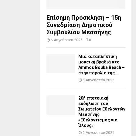
Επίσημη Πρόσκληση – 15η
Συνεδρίαση Δημοτικού
Συμβουλίου Μεσσήνης
6 Αυγούστου 2026
0
Μια καταπληκτική
μουσική βραδιά στο
Ammos Bouka Beach –
στην παραλία της...
6 Αυγούστου 2026
20ή επετειακή
εκδήλωση του
Σωματείου Εθελοντών
Μεσσήνης
«Εθελοντισμός για
Όλους»
6 Αυγούστου 2026