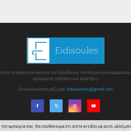
 όλα τα τελευταία νέα από την Ελλάδα και τον Κόσμο και ενημερώσου 
πρόσφατες ειδήσεις και εξελίξεις!
Επικοινωνήστε μαζί μας:
eidisouleseu@gmail.com
την εμπειρία σας. Θα υποθέσουμε ότι είστε εντάξει με αυτό, αλλά μπο