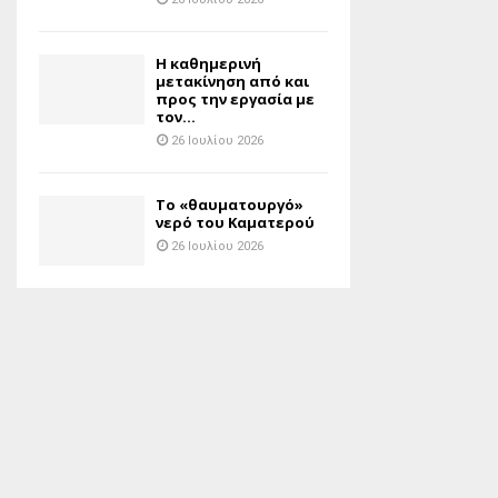
H καθημερινή
μετακίνηση από και
προς την εργασία με
τον...
26 Ιουλίου 2026
Το «θαυματουργό»
νερό του Καματερού
26 Ιουλίου 2026