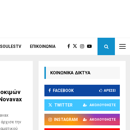
ISOULESTV
ΕΠΙΚΟΙΝΩΝΊΑ
ΚΟΙΝΩΝΙΚΑ ΔΙΚΤΥΑ
FACEBOOK
δοκιμών
ΑΡΈΣΕΙ
 Novavax
TWITTER
ΑΚΟΛΟΥΘΉΣΤΕ
vavax
INSTAGRAM
ΑΚΟΛΟΥΘΉΣΤΕ
 άρχισε την
ραματικού