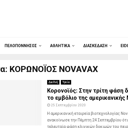
ΠΕΛΟΠΌΝΝΗΣΟΣ
ΑΘΛΗΤΙΚΆ
ΔΙΑΣΚΈΔΑΣΗ
EID
τα: ΚΟΡΩΝΟΪΟΣ NOVAVAX
Διεθνή
Υγεία
Κορονοϊός: Στην τρίτη φάση 
το εμβόλιο της αμερικανικής
25 Σεπτεμβρίου 2020
Η αμερικανική εταιρεία βιοτεχνολογίας No
ανακοίνωσε την Πέμπτη 24 Σεπτεμβρίου ότι
τελευταία φάση κλινικών δοκιμών του πει