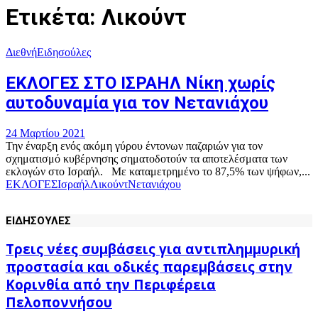
Ετικέτα: Λικούντ
Διεθνή
Ειδησούλες
ΕΚΛΟΓΕΣ ΣΤΟ ΙΣΡΑΗΛ Νίκη χωρίς
αυτοδυναμία για τον Νετανιάχου
24 Μαρτίου 2021
Την έναρξη ενός ακόμη γύρου έντονων παζαριών για τον
σχηματισμό κυβέρνησης σηματοδοτούν τα αποτελέσματα των
εκλογών στο Ισραήλ. Με καταμετρημένο το 87,5% των ψήφων,...
ΕΚΛΟΓΕΣ
Ισραήλ
Λικούντ
Νετανιάχου
ΕΙΔΗΣΟΥΛΕΣ
Τρεις νέες συμβάσεις για αντιπλημμυρική
προστασία και οδικές παρεμβάσεις στην
Κορινθία από την Περιφέρεια
Πελοποννήσου