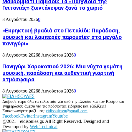
Μαυρομματί Παμίσου: Τα «Παιχνίδια της
Γειτονιάς» ζωντάνεψαν ξανά το χωριό
8 Αυγούστου 2026
0
«Εκρηκτική βραδιά στο Πεταλίδι: Παράδοση,
μουσική και λαμπερές παρουσίες στο μεγάλο
πανηγύρι»
8 Αυγούστου 2026
8 Αυγούστου 2026
0
Πανηγύρι Χαροκοπιού 2026: Μια νύχτα γεμάτη
μουσική, παράδοση και αυθεντική γιορτινή
ατμόσφαιρα
8 Αυγούστου 2026
8 Αυγούστου 2026
0
Διάβασε τώρα όλα τα τελευταία νέα από την Ελλάδα και τον Κόσμο και
ενημερώσου άμεσα για τις πρόσφατες ειδήσεις και εξελίξεις!
Επικοινωνήστε μαζί μας:
eidisouleseu@gmail.com
Facebook
Twitter
Instagram
Youtube
@2021 - eidisoules.gr. All Right Reserved. Designed and
Developed by
Web Technical