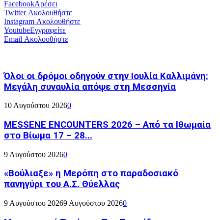
Facebook
Αρέσει
Twitter
Ακολουθήστε
Instagram
Ακολουθήστε
Youtube
Εγγραφείτε
Email
Ακολουθήστε
Όλοι οι δρόμοι οδηγούν στην Ιουλία Καλλιμάνη:
Μεγάλη συναυλία απόψε στη Μεσσηνία
10 Αυγούστου 2026
0
MESSENE ENCOUNTERS 2026 – Από τα Ιθωμαία
στο Βίωμα 17 – 28...
9 Αυγούστου 2026
0
«Βούλιαξε» η Μερόπη στο παραδοσιακό
πανηγύρι του Α.Σ. Θύελλας
9 Αυγούστου 2026
9 Αυγούστου 2026
0