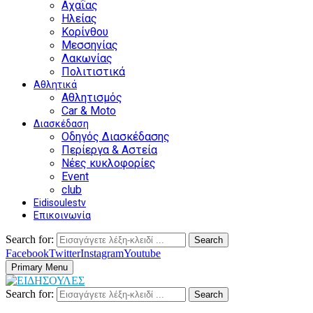
Αχαΐας
Ηλείας
Κορίνθου
Μεσσηνίας
Λακωνίας
Πολιτιστικά
Αθλητικά
Αθλητισμός
Car & Moto
Διασκέδαση
Οδηγός Διασκέδασης
Περίεργα & Αστεία
Νέες κυκλοφορίες
Event
club
Eidisoulestv
Επικοινωνία
Search for:
Search
Facebook
Twitter
Instagram
Youtube
Primary Menu
Search for:
Search