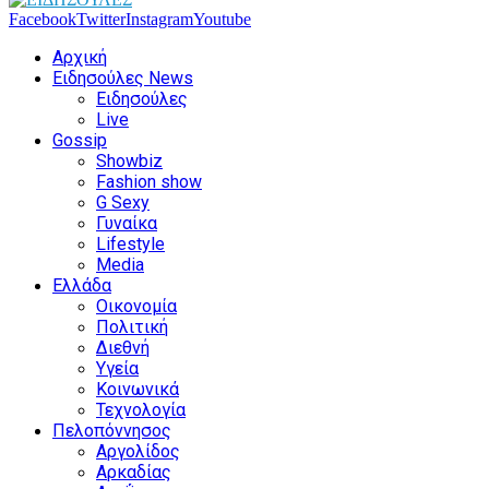
Facebook
Twitter
Instagram
Youtube
Αρχική
Ειδησούλες News
Ειδησούλες
Live
Gossip
Showbiz
Fashion show
G Sexy
Γυναίκα
Lifestyle
Media
Ελλάδα
Οικονομία
Πολιτική
Διεθνή
Υγεία
Κοινωνικά
Τεχνολογία
Πελοπόννησος
Αργολίδος
Αρκαδίας