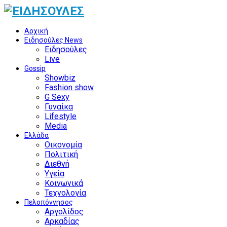
Αρχική
Ειδησούλες News
Ειδησούλες
Live
Gossip
Showbiz
Fashion show
G Sexy
Γυναίκα
Lifestyle
Media
Ελλάδα
Οικονομία
Πολιτική
Διεθνή
Υγεία
Κοινωνικά
Τεχνολογία
Πελοπόννησος
Αργολίδος
Αρκαδίας