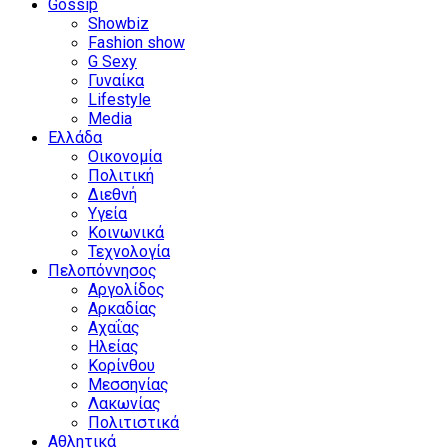
Gossip
Showbiz
Fashion show
G Sexy
Γυναίκα
Lifestyle
Media
Ελλάδα
Οικονομία
Πολιτική
Διεθνή
Υγεία
Κοινωνικά
Τεχνολογία
Πελοπόννησος
Αργολίδος
Αρκαδίας
Αχαΐας
Ηλείας
Κορίνθου
Μεσσηνίας
Λακωνίας
Πολιτιστικά
Αθλητικά