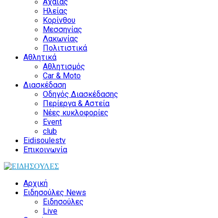
Αχαΐας
Ηλείας
Κορίνθου
Μεσσηνίας
Λακωνίας
Πολιτιστικά
Αθλητικά
Αθλητισμός
Car & Moto
Διασκέδαση
Οδηγός Διασκέδασης
Περίεργα & Αστεία
Νέες κυκλοφορίες
Event
club
Eidisoulestv
Επικοινωνία
Αρχική
Ειδησούλες News
Ειδησούλες
Live