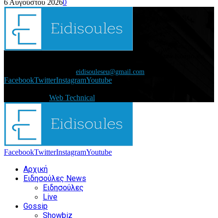
6 Αυγούστου 2026
0
Διάβασε τώρα όλα τα τελευταία νέα από την Ελλάδα και τον Κόσμο και
ενημερώσου άμεσα για τις πρόσφατες ειδήσεις και εξελίξεις!
Επικοινωνήστε μαζί μας:
eidisouleseu@gmail.com
Facebook
Twitter
Instagram
Youtube
@2021 - eidisoules.gr. All Right Reserved. Designed and
Developed by
Web Technical
Facebook
Twitter
Instagram
Youtube
Αρχική
Ειδησούλες News
Ειδησούλες
Live
Gossip
Showbiz