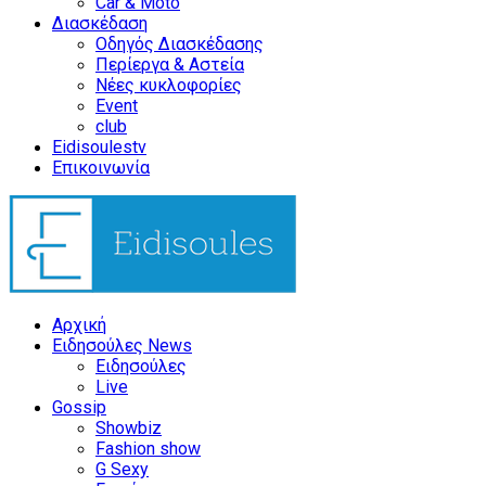
Car & Moto
Διασκέδαση
Οδηγός Διασκέδασης
Περίεργα & Αστεία
Νέες κυκλοφορίες
Event
club
Eidisoulestv
Επικοινωνία
Αρχική
Ειδησούλες News
Ειδησούλες
Live
Gossip
Showbiz
Fashion show
G Sexy