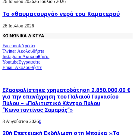
26 Ιουλίου 2026
26 Ιουλίου 2026
Το «θαυματουργό» νερό του Καματερού
26 Ιουλίου 2026
ΚΟΙΝΩΝΙΚΑ ΔΙΚΤΥΑ
Facebook
Αρέσει
Twitter
Ακολουθήστε
Instagram
Ακολουθήστε
Youtube
Εγγραφείτε
Email
Ακολουθήστε
Εξασφαλίστηκε χρηματοδότηση 2.850.000,00 €
για την επανάχρηση του Παλαιού Γυμνασίου
Πύλου – «Πολιτιστικό Κέντρο Πύλου
“Κωνσταντίνος Σαμαράς”»
8 Αυγούστου 2026
0
20ή Επετειακή Εκδήλωση στη Μπούκα :«Το