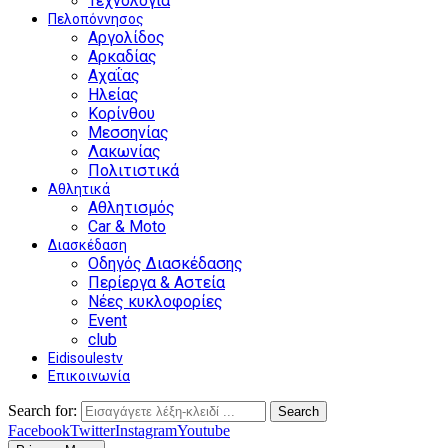
Τεχνολογία
Πελοπόννησος
Αργολίδος
Αρκαδίας
Αχαΐας
Ηλείας
Κορίνθου
Μεσσηνίας
Λακωνίας
Πολιτιστικά
Αθλητικά
Αθλητισμός
Car & Moto
Διασκέδαση
Οδηγός Διασκέδασης
Περίεργα & Αστεία
Νέες κυκλοφορίες
Event
club
Eidisoulestv
Επικοινωνία
Search for:
Search
Facebook
Twitter
Instagram
Youtube