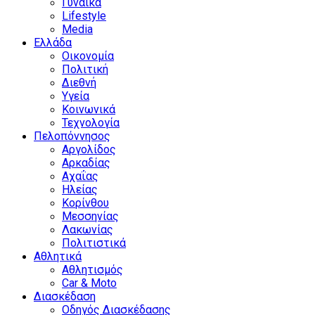
Γυναίκα
Lifestyle
Media
Ελλάδα
Οικονομία
Πολιτική
Διεθνή
Υγεία
Κοινωνικά
Τεχνολογία
Πελοπόννησος
Αργολίδος
Αρκαδίας
Αχαΐας
Ηλείας
Κορίνθου
Μεσσηνίας
Λακωνίας
Πολιτιστικά
Αθλητικά
Αθλητισμός
Car & Moto
Διασκέδαση
Οδηγός Διασκέδασης