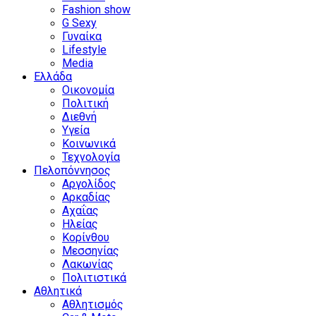
Fashion show
G Sexy
Γυναίκα
Lifestyle
Media
Ελλάδα
Οικονομία
Πολιτική
Διεθνή
Υγεία
Κοινωνικά
Τεχνολογία
Πελοπόννησος
Αργολίδος
Αρκαδίας
Αχαΐας
Ηλείας
Κορίνθου
Μεσσηνίας
Λακωνίας
Πολιτιστικά
Αθλητικά
Αθλητισμός