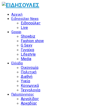
Αρχική
Ειδησούλες News
Ειδησούλες
Live
Gossip
Showbiz
Fashion show
G Sexy
Γυναίκα
Lifestyle
Media
Ελλάδα
Οικονομία
Πολιτική
Διεθνή
Υγεία
Κοινωνικά
Τεχνολογία
Πελοπόννησος
Αργολίδος
Αρκαδίας