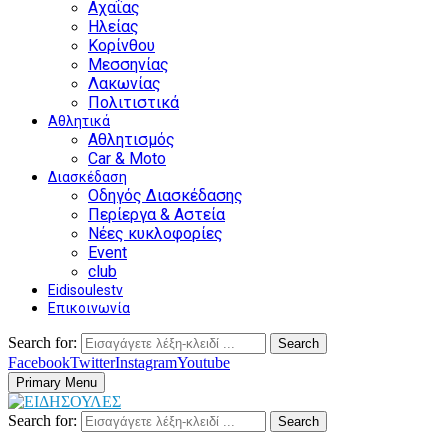
Αχαΐας
Ηλείας
Κορίνθου
Μεσσηνίας
Λακωνίας
Πολιτιστικά
Αθλητικά
Αθλητισμός
Car & Moto
Διασκέδαση
Οδηγός Διασκέδασης
Περίεργα & Αστεία
Νέες κυκλοφορίες
Event
club
Eidisoulestv
Επικοινωνία
Search for:
Search
Facebook
Twitter
Instagram
Youtube
Primary Menu
Search for:
Search