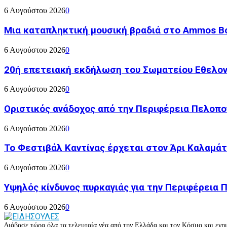
6 Αυγούστου 2026
0
Μια καταπληκτική μουσική βραδιά στο Ammos Bou
6 Αυγούστου 2026
0
20ή επετειακή εκδήλωση του Σωματείου Εθελον
6 Αυγούστου 2026
0
Οριστικός ανάδοχος από την Περιφέρεια Πελοπον
6 Αυγούστου 2026
0
Το Φεστιβάλ Καντίνας έρχεται στον Άρι Καλαμάτ
6 Αυγούστου 2026
0
Υψηλός κίνδυνος πυρκαγιάς για την Περιφέρεια
6 Αυγούστου 2026
0
Διάβασε τώρα όλα τα τελευταία νέα από την Ελλάδα και τον Κόσμο και ενημ