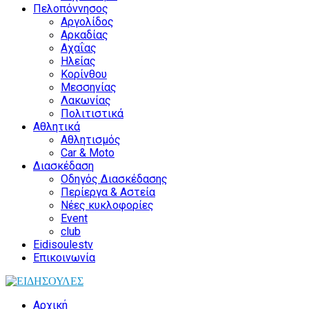
Πελοπόννησος
Αργολίδος
Αρκαδίας
Αχαΐας
Ηλείας
Κορίνθου
Μεσσηνίας
Λακωνίας
Πολιτιστικά
Αθλητικά
Αθλητισμός
Car & Moto
Διασκέδαση
Οδηγός Διασκέδασης
Περίεργα & Αστεία
Νέες κυκλοφορίες
Event
club
Eidisoulestv
Επικοινωνία
Αρχική