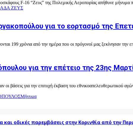
κάφους F-16 “Ζευς” της Πολεμικής Αεροπορίας απήθυνε μήνυμα προς 
ΑΔΑ ΖΕΥΣ
ργακοπούλου για το εορτασμό της Επετε
αι 199 χρόνια από την ημέρα που οι πρόγονοί μας ξεκίνησαν την επ
πουλου για την επέτειο της 23ης Μαρτ
αν οι βάσεις για την επιτυχή έκβαση του εθνικοαπελευθερωτικού αγ
ΟΠΟΥΛΟΣ
Μήνυμα
α και οδικές παρεμβάσεις στην Κορινθία από την Πε