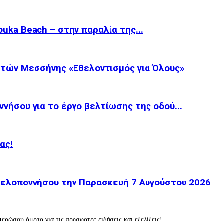
ka Beach – στην παραλία της...
τών Μεσσήνης «Εθελοντισμός για Όλους»
νήσου για το έργο βελτίωσης της οδού...
ας!
 Πελοποννήσου την Παρασκευή 7 Αυγούστου 2026
ερώσου άμεσα για τις πρόσφατες ειδήσεις και εξελίξεις!