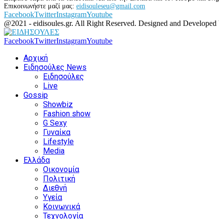
Επικοινωνήστε μαζί μας:
eidisouleseu@gmail.com
Facebook
Twitter
Instagram
Youtube
@2021 - eidisoules.gr. All Right Reserved. Designed and Developed
Facebook
Twitter
Instagram
Youtube
Αρχική
Ειδησούλες News
Ειδησούλες
Live
Gossip
Showbiz
Fashion show
G Sexy
Γυναίκα
Lifestyle
Media
Ελλάδα
Οικονομία
Πολιτική
Διεθνή
Υγεία
Κοινωνικά
Τεχνολογία