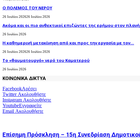
Ο ΠΟΛΕΜΟΣ ΤΟΥ ΝΕΡΟΥ
26 Ιουλίου 2026
26 Ιουλίου 2026
Ακόμα και οι πιο ανθεκτικοί επιζώντες της ερήμου στον πλανήτ
26 Ιουλίου 2026
H καθημερινή μετακίνηση από και προς την εργασία με τον...
26 Ιουλίου 2026
26 Ιουλίου 2026
Το «θαυματουργό» νερό του Καματερού
26 Ιουλίου 2026
ΚΟΙΝΩΝΙΚΑ ΔΙΚΤΥΑ
Facebook
Αρέσει
Twitter
Ακολουθήστε
Instagram
Ακολουθήστε
Youtube
Εγγραφείτε
Email
Ακολουθήστε
Επίσημη Πρόσκληση – 15η Συνεδρίαση Δημοτικο