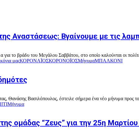
 της Αναστάσεως: Βγαίνουμε με τις λα
μα για το βράδυ του Μεγάλου Σαββάτου, στο οποίο καλούνται οι πολίτε
κόνια μας
ΚΟΡΟΝΑΪΟΣ
ΚΟΡΟΝΟΪΟΣ
Μήνυμα
ΜΠΑΛΚΟΝΙ
δημότες
ας, Θανάσης Βασιλόπουλος, έστειλε σήμερα ένα νέο μήνυμα προς του
ΙΤΙ
Μήνυμα
της ομάδας “Ζευς” για την 25η Μαρτίου