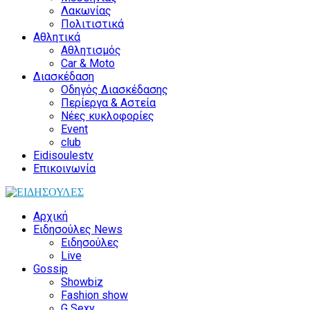
Λακωνίας
Πολιτιστικά
Αθλητικά
Αθλητισμός
Car & Moto
Διασκέδαση
Οδηγός Διασκέδασης
Περίεργα & Αστεία
Νέες κυκλοφορίες
Event
club
Eidisoulestv
Επικοινωνία
Αρχική
Ειδησούλες News
Ειδησούλες
Live
Gossip
Showbiz
Fashion show
G Sexy