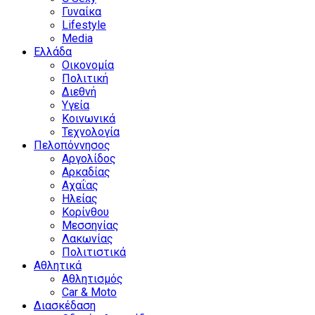
Γυναίκα
Lifestyle
Media
Ελλάδα
Οικονομία
Πολιτική
Διεθνή
Υγεία
Κοινωνικά
Τεχνολογία
Πελοπόννησος
Αργολίδος
Αρκαδίας
Αχαΐας
Ηλείας
Κορίνθου
Μεσσηνίας
Λακωνίας
Πολιτιστικά
Αθλητικά
Αθλητισμός
Car & Moto
Διασκέδαση