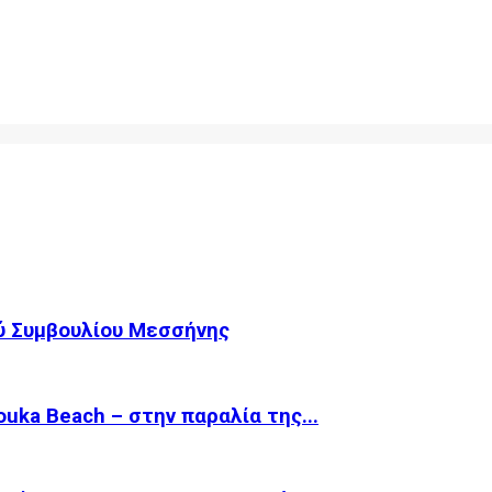
ύ Συμβουλίου Μεσσήνης
ka Beach – στην παραλία της...