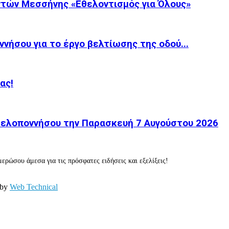
τών Μεσσήνης «Εθελοντισμός για Όλους»
νήσου για το έργο βελτίωσης της οδού...
ας!
 Πελοποννήσου την Παρασκευή 7 Αυγούστου 2026
ερώσου άμεσα για τις πρόσφατες ειδήσεις και εξελίξεις!
 by
Web Technical