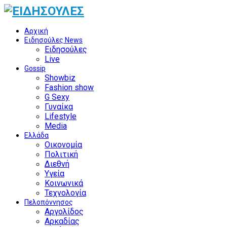
Αρχική
Ειδησούλες News
Ειδησούλες
Live
Gossip
Showbiz
Fashion show
G Sexy
Γυναίκα
Lifestyle
Media
Ελλάδα
Οικονομία
Πολιτική
Διεθνή
Υγεία
Κοινωνικά
Τεχνολογία
Πελοπόννησος
Αργολίδος
Αρκαδίας