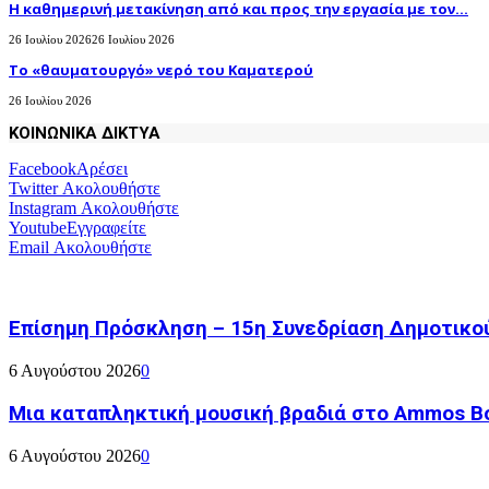
H καθημερινή μετακίνηση από και προς την εργασία με τον...
26 Ιουλίου 2026
26 Ιουλίου 2026
Το «θαυματουργό» νερό του Καματερού
26 Ιουλίου 2026
ΚΟΙΝΩΝΙΚΑ ΔΙΚΤΥΑ
Facebook
Αρέσει
Twitter
Ακολουθήστε
Instagram
Ακολουθήστε
Youtube
Εγγραφείτε
Email
Ακολουθήστε
Επίσημη Πρόσκληση – 15η Συνεδρίαση Δημοτικο
6 Αυγούστου 2026
0
Μια καταπληκτική μουσική βραδιά στο Ammos Bou
6 Αυγούστου 2026
0