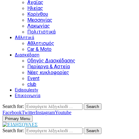
Αχαΐας
Ηλείας
Κορίνθου
Μεσσηνίας
Λακωνίας
Πολιτιστικά
Αθλητικά
Αθλητισμός
Car & Moto
Διασκέδαση
Οδηγός Διασκέδασης
Περίεργα & Αστεία
Νέες κυκλοφορίες
Event
club
Eidisoulestv
Επικοινωνία
Search for:
Search
Facebook
Twitter
Instagram
Youtube
Primary Menu
Search for:
Search