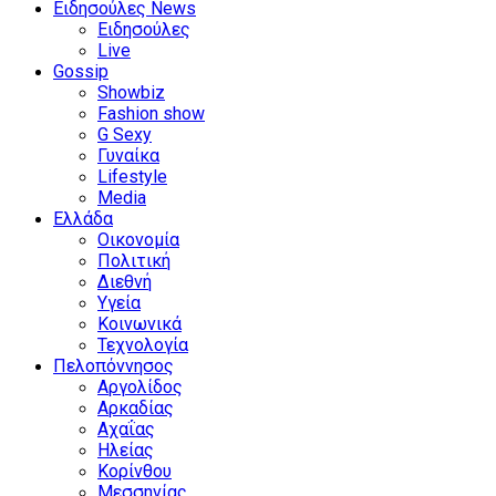
Ειδησούλες News
Ειδησούλες
Live
Gossip
Showbiz
Fashion show
G Sexy
Γυναίκα
Lifestyle
Media
Ελλάδα
Οικονομία
Πολιτική
Διεθνή
Υγεία
Κοινωνικά
Τεχνολογία
Πελοπόννησος
Αργολίδος
Αρκαδίας
Αχαΐας
Ηλείας
Κορίνθου
Μεσσηνίας