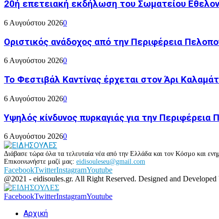
20ή επετειακή εκδήλωση του Σωματείου Εθελον
6 Αυγούστου 2026
0
Οριστικός ανάδοχος από την Περιφέρεια Πελοπον
6 Αυγούστου 2026
0
Το Φεστιβάλ Καντίνας έρχεται στον Άρι Καλαμάτ
6 Αυγούστου 2026
0
Υψηλός κίνδυνος πυρκαγιάς για την Περιφέρεια
6 Αυγούστου 2026
0
Διάβασε τώρα όλα τα τελευταία νέα από την Ελλάδα και τον Κόσμο και ενημ
Επικοινωνήστε μαζί μας:
eidisouleseu@gmail.com
Facebook
Twitter
Instagram
Youtube
@2021 - eidisoules.gr. All Right Reserved. Designed and Developed
Facebook
Twitter
Instagram
Youtube
Αρχική