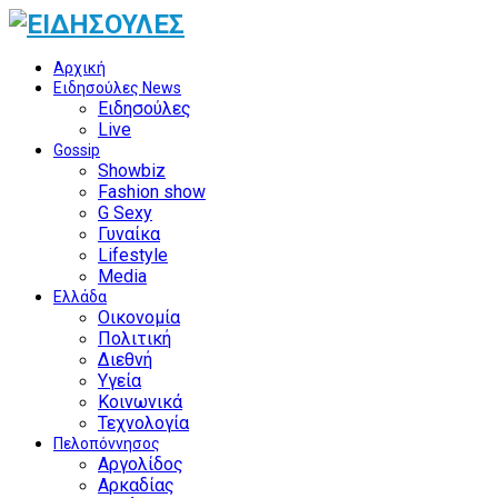
Αρχική
Ειδησούλες News
Ειδησούλες
Live
Gossip
Showbiz
Fashion show
G Sexy
Γυναίκα
Lifestyle
Media
Ελλάδα
Οικονομία
Πολιτική
Διεθνή
Υγεία
Κοινωνικά
Τεχνολογία
Πελοπόννησος
Αργολίδος
Αρκαδίας