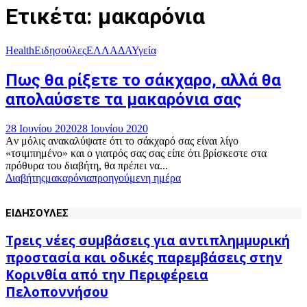
Ετικέτα: μακαρόνια
Health
Ειδησούλες
ΕΛΛΑΔΑ
Υγεία
Πως θα ρίξετε το σάκχαρο, αλλά θα
απολαύσετε τα μακαρόνια σας
28 Ιουνίου 2020
28 Ιουνίου 2020
Aν μόλις ανακαλύψατε ότι το σάκχαρό σας είναι λίγο
«τσιμπημένο» και ο γιατρός σας σας είπε ότι βρίσκεστε στα
πρόθυρα του διαβήτη, θα πρέπει να...
Διαβήτης
μακαρόνια
προηγούμενη ημέρα
ΕΙΔΗΣΟΥΛΕΣ
Τρεις νέες συμβάσεις για αντιπλημμυρική
προστασία και οδικές παρεμβάσεις στην
Κορινθία από την Περιφέρεια
Πελοποννήσου