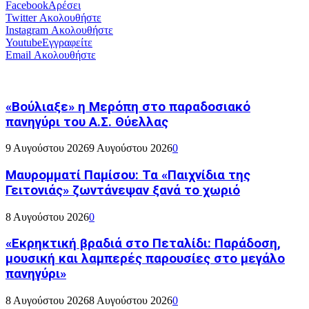
Facebook
Αρέσει
Twitter
Ακολουθήστε
Instagram
Ακολουθήστε
Youtube
Εγγραφείτε
Email
Ακολουθήστε
«Βούλιαξε» η Μερόπη στο παραδοσιακό
πανηγύρι του Α.Σ. Θύελλας
9 Αυγούστου 2026
9 Αυγούστου 2026
0
Μαυρομματί Παμίσου: Τα «Παιχνίδια της
Γειτονιάς» ζωντάνεψαν ξανά το χωριό
8 Αυγούστου 2026
0
«Εκρηκτική βραδιά στο Πεταλίδι: Παράδοση,
μουσική και λαμπερές παρουσίες στο μεγάλο
πανηγύρι»
8 Αυγούστου 2026
8 Αυγούστου 2026
0