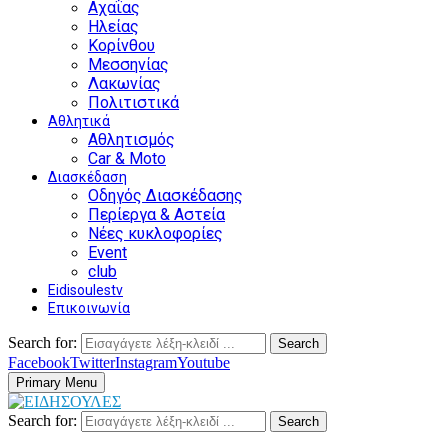
Αχαΐας
Ηλείας
Κορίνθου
Μεσσηνίας
Λακωνίας
Πολιτιστικά
Αθλητικά
Αθλητισμός
Car & Moto
Διασκέδαση
Οδηγός Διασκέδασης
Περίεργα & Αστεία
Νέες κυκλοφορίες
Event
club
Eidisoulestv
Επικοινωνία
Search for:
Search
Facebook
Twitter
Instagram
Youtube
Primary Menu
Search for:
Search