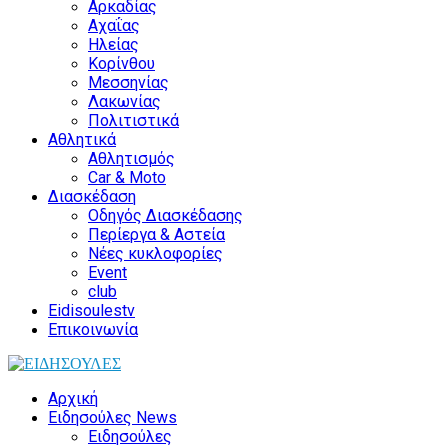
Αρκαδίας
Αχαΐας
Ηλείας
Κορίνθου
Μεσσηνίας
Λακωνίας
Πολιτιστικά
Αθλητικά
Αθλητισμός
Car & Moto
Διασκέδαση
Οδηγός Διασκέδασης
Περίεργα & Αστεία
Νέες κυκλοφορίες
Event
club
Eidisoulestv
Επικοινωνία
Αρχική
Ειδησούλες News
Ειδησούλες