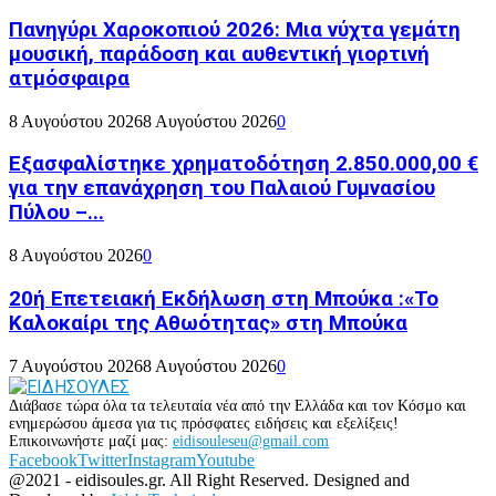
Πανηγύρι Χαροκοπιού 2026: Μια νύχτα γεμάτη
μουσική, παράδοση και αυθεντική γιορτινή
ατμόσφαιρα
8 Αυγούστου 2026
8 Αυγούστου 2026
0
Εξασφαλίστηκε χρηματοδότηση 2.850.000,00 €
για την επανάχρηση του Παλαιού Γυμνασίου
Πύλου –...
8 Αυγούστου 2026
0
20ή Επετειακή Εκδήλωση στη Μπούκα :«Το
Καλοκαίρι της Αθωότητας» στη Μπούκα
7 Αυγούστου 2026
8 Αυγούστου 2026
0
Διάβασε τώρα όλα τα τελευταία νέα από την Ελλάδα και τον Κόσμο και
ενημερώσου άμεσα για τις πρόσφατες ειδήσεις και εξελίξεις!
Επικοινωνήστε μαζί μας:
eidisouleseu@gmail.com
Facebook
Twitter
Instagram
Youtube
@2021 - eidisoules.gr. All Right Reserved. Designed and