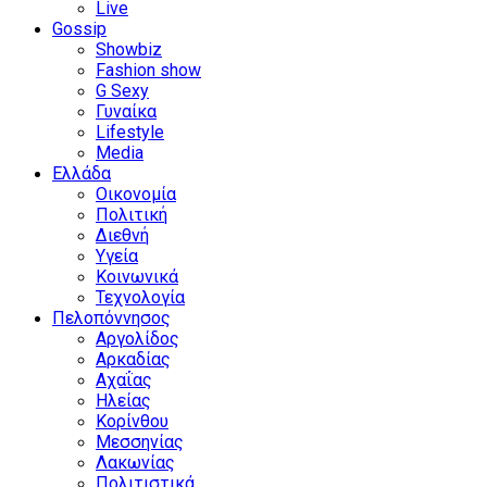
Live
Gossip
Showbiz
Fashion show
G Sexy
Γυναίκα
Lifestyle
Media
Ελλάδα
Οικονομία
Πολιτική
Διεθνή
Υγεία
Κοινωνικά
Τεχνολογία
Πελοπόννησος
Αργολίδος
Αρκαδίας
Αχαΐας
Ηλείας
Κορίνθου
Μεσσηνίας
Λακωνίας
Πολιτιστικά