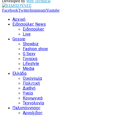
Developed by
Web Technical
Facebook
Twitter
Instagram
Youtube
Αρχική
Ειδησούλες News
Ειδησούλες
Live
Gossip
Showbiz
Fashion show
G Sexy
Γυναίκα
Lifestyle
Media
Ελλάδα
Οικονομία
Πολιτική
Διεθνή
Υγεία
Κοινωνικά
Τεχνολογία
Πελοπόννησος
Αργολίδος