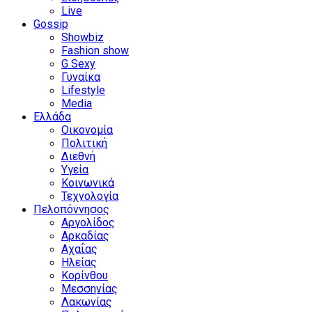
Live
Gossip
Showbiz
Fashion show
G Sexy
Γυναίκα
Lifestyle
Media
Ελλάδα
Οικονομία
Πολιτική
Διεθνή
Υγεία
Κοινωνικά
Τεχνολογία
Πελοπόννησος
Αργολίδος
Αρκαδίας
Αχαΐας
Ηλείας
Κορίνθου
Μεσσηνίας
Λακωνίας