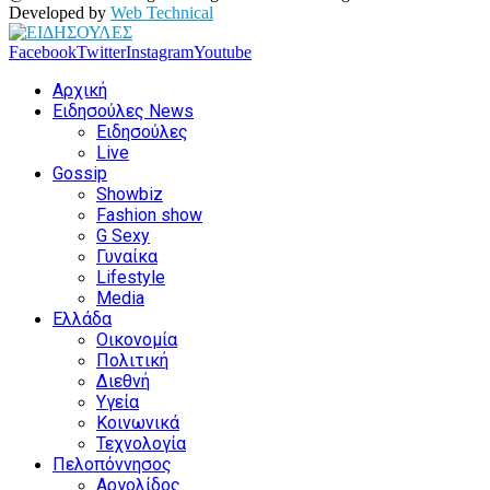
Developed by
Web Technical
Facebook
Twitter
Instagram
Youtube
Αρχική
Ειδησούλες News
Ειδησούλες
Live
Gossip
Showbiz
Fashion show
G Sexy
Γυναίκα
Lifestyle
Media
Ελλάδα
Οικονομία
Πολιτική
Διεθνή
Υγεία
Κοινωνικά
Τεχνολογία
Πελοπόννησος
Αργολίδος