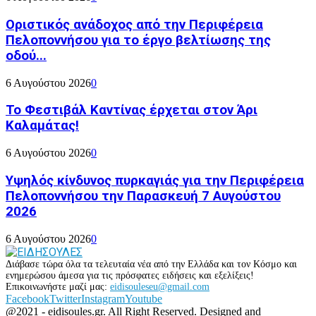
Οριστικός ανάδοχος από την Περιφέρεια
Πελοποννήσου για το έργο βελτίωσης της
οδού...
6 Αυγούστου 2026
0
Το Φεστιβάλ Καντίνας έρχεται στον Άρι
Καλαμάτας!
6 Αυγούστου 2026
0
Υψηλός κίνδυνος πυρκαγιάς για την Περιφέρεια
Πελοποννήσου την Παρασκευή 7 Αυγούστου
2026
6 Αυγούστου 2026
0
Διάβασε τώρα όλα τα τελευταία νέα από την Ελλάδα και τον Κόσμο και
ενημερώσου άμεσα για τις πρόσφατες ειδήσεις και εξελίξεις!
Επικοινωνήστε μαζί μας:
eidisouleseu@gmail.com
Facebook
Twitter
Instagram
Youtube
@2021 - eidisoules.gr. All Right Reserved. Designed and