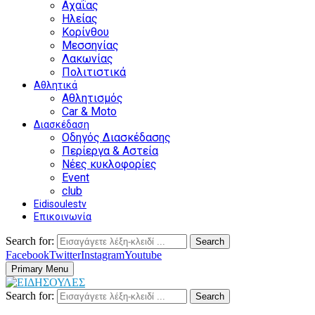
Αχαΐας
Ηλείας
Κορίνθου
Μεσσηνίας
Λακωνίας
Πολιτιστικά
Αθλητικά
Αθλητισμός
Car & Moto
Διασκέδαση
Οδηγός Διασκέδασης
Περίεργα & Αστεία
Νέες κυκλοφορίες
Event
club
Eidisoulestv
Επικοινωνία
Search for:
Search
Facebook
Twitter
Instagram
Youtube
Primary Menu
Search for:
Search