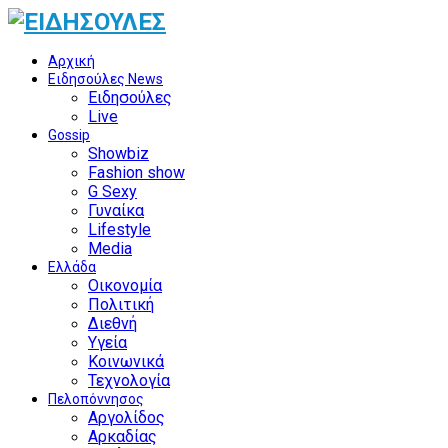
Αρχική
Ειδησούλες News
Ειδησούλες
Live
Gossip
Showbiz
Fashion show
G Sexy
Γυναίκα
Lifestyle
Media
Ελλάδα
Οικονομία
Πολιτική
Διεθνή
Υγεία
Κοινωνικά
Τεχνολογία
Πελοπόννησος
Αργολίδος
Αρκαδίας