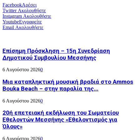
Facebook
Αρέσει
Twitter
Ακολουθήστε
Instagram
Ακολουθήστε
Youtube
Εγγραφείτε
Email
Ακολουθήστε
Επίσημη Πρόσκληση – 15η Συνεδρίαση
Δημοτικού Συμβουλίου Μεσσήνης
6 Αυγούστου 2026
0
Μια καταπληκτική μουσική βραδιά στο Ammos
Bouka Beach – στην παραλία της...
6 Αυγούστου 2026
0
20ή επετειακή εκδήλωση του Σωματείου
Εθελοντών Μεσσήνης «Εθελοντισμός για
Όλους»
6 Αυγούστου 2026
0