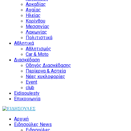
Αρκαδίας
Αχαΐας
Ηλείας
Κορίνθου
Μεσσηνίας
Λακωνίας
Πολιτιστικά
Αθλητικά
Αθλητισμός
Car & Moto
Διασκέδαση
Οδηγός Διασκέδασης
Περίεργα & Αστεία
Νέες κυκλοφορίες
Event
club
Eidisoulestv
Επικοινωνία
Αρχική
Ειδησούλες News
Ειδησούλες