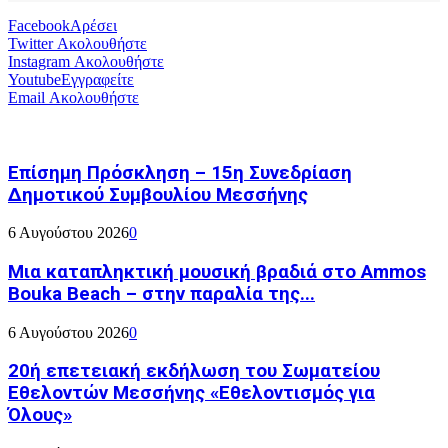
Facebook
Αρέσει
Twitter
Ακολουθήστε
Instagram
Ακολουθήστε
Youtube
Εγγραφείτε
Email
Ακολουθήστε
Επίσημη Πρόσκληση – 15η Συνεδρίαση
Δημοτικού Συμβουλίου Μεσσήνης
6 Αυγούστου 2026
0
Μια καταπληκτική μουσική βραδιά στο Ammos
Bouka Beach – στην παραλία της...
6 Αυγούστου 2026
0
20ή επετειακή εκδήλωση του Σωματείου
Εθελοντών Μεσσήνης «Εθελοντισμός για
Όλους»