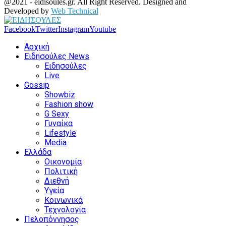
@2021 - eidisoules.gr. All Right Reserved. Designed and
Developed by
Web Technical
Facebook
Twitter
Instagram
Youtube
Αρχική
Ειδησούλες News
Ειδησούλες
Live
Gossip
Showbiz
Fashion show
G Sexy
Γυναίκα
Lifestyle
Media
Ελλάδα
Οικονομία
Πολιτική
Διεθνή
Υγεία
Κοινωνικά
Τεχνολογία
Πελοπόννησος