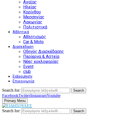
Αχαΐας
Ηλείας
Κορίνθου
Μεσσηνίας
Λακωνίας
Πολιτιστικά
Αθλητικά
Αθλητισμός
Car & Moto
Διασκέδαση
Οδηγός Διασκέδασης
Περίεργα & Αστεία
Νέες κυκλοφορίες
Event
club
Eidisoulestv
Επικοινωνία
Search for:
Search
Facebook
Twitter
Instagram
Youtube
Primary Menu
Search for:
Search