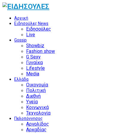
Αρχική
Ειδησούλες News
Ειδησούλες
Live
Gossip
Showbiz
Fashion show
G Sexy
Γυναίκα
Lifestyle
Media
Ελλάδα
Οικονομία
Πολιτική
Διεθνή
Υγεία
Κοινωνικά
Τεχνολογία
Πελοπόννησος
Αργολίδος
Αρκαδίας