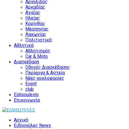
Αργολίδος
Αρκαδίας
Αχαΐας
Ηλείας
Κορίνθου
Μεσσηνίας
Λακωνίας
Πολιτιστικά
Αθλητικά
Αθλητισμός
Car & Moto
Διασκέδαση
Οδηγός Διασκέδασης
Περίεργα & Αστεία
Νέες κυκλοφορίες
Event
club
Eidisoulestv
Επικοινωνία
Αρχική
Ειδησούλες News