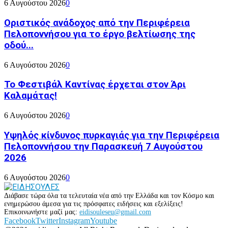
6 Αυγούστου 2026
0
Οριστικός ανάδοχος από την Περιφέρεια
Πελοποννήσου για το έργο βελτίωσης της
οδού...
6 Αυγούστου 2026
0
Το Φεστιβάλ Καντίνας έρχεται στον Άρι
Καλαμάτας!
6 Αυγούστου 2026
0
Υψηλός κίνδυνος πυρκαγιάς για την Περιφέρεια
Πελοποννήσου την Παρασκευή 7 Αυγούστου
2026
6 Αυγούστου 2026
0
Διάβασε τώρα όλα τα τελευταία νέα από την Ελλάδα και τον Κόσμο και
ενημερώσου άμεσα για τις πρόσφατες ειδήσεις και εξελίξεις!
Επικοινωνήστε μαζί μας:
eidisouleseu@gmail.com
Facebook
Twitter
Instagram
Youtube