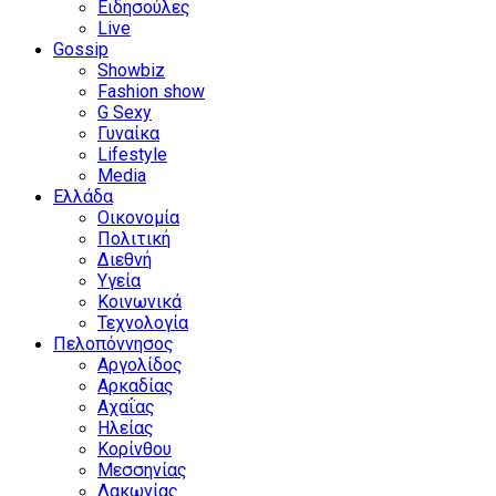
Ειδησούλες
Live
Gossip
Showbiz
Fashion show
G Sexy
Γυναίκα
Lifestyle
Media
Ελλάδα
Οικονομία
Πολιτική
Διεθνή
Υγεία
Κοινωνικά
Τεχνολογία
Πελοπόννησος
Αργολίδος
Αρκαδίας
Αχαΐας
Ηλείας
Κορίνθου
Μεσσηνίας
Λακωνίας