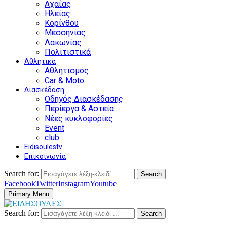
Αχαΐας
Ηλείας
Κορίνθου
Μεσσηνίας
Λακωνίας
Πολιτιστικά
Αθλητικά
Αθλητισμός
Car & Moto
Διασκέδαση
Οδηγός Διασκέδασης
Περίεργα & Αστεία
Νέες κυκλοφορίες
Event
club
Eidisoulestv
Επικοινωνία
Search for:
Search
Facebook
Twitter
Instagram
Youtube
Primary Menu
Search for:
Search