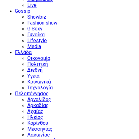
Live
Gossip
Showbiz
Fashion show
G Sexy
Γυναίκα
Lifestyle
Media
Ελλάδα
Οικονομία
Πολιτική
Διεθνή
Υγεία
Κοινωνικά
Τεχνολογία
Πελοπόννησος
Αργολίδος
Αρκαδίας
Αχαΐας
Ηλείας
Κορίνθου
Μεσσηνίας
Λακωνίας