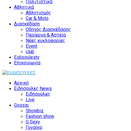
Πολιτιστικά
Αθλητικά
Αθλητισμός
Car & Moto
Διασκέδαση
Οδηγός Διασκέδασης
Περίεργα & Αστεία
Νέες κυκλοφορίες
Event
club
Eidisoulestv
Επικοινωνία
Αρχική
Ειδησούλες News
Ειδησούλες
Live
Gossip
Showbiz
Fashion show
G Sexy
Γυναίκα