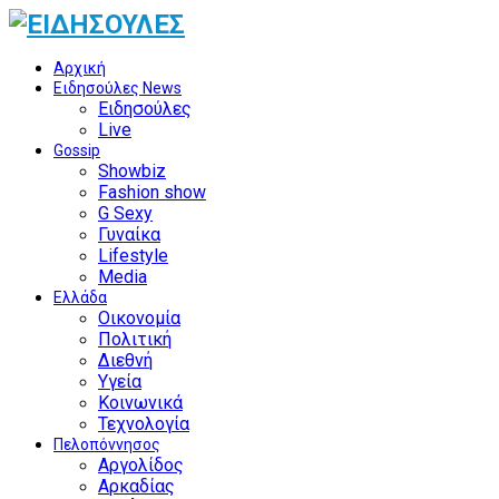
Αρχική
Ειδησούλες News
Ειδησούλες
Live
Gossip
Showbiz
Fashion show
G Sexy
Γυναίκα
Lifestyle
Media
Ελλάδα
Οικονομία
Πολιτική
Διεθνή
Υγεία
Κοινωνικά
Τεχνολογία
Πελοπόννησος
Αργολίδος
Αρκαδίας