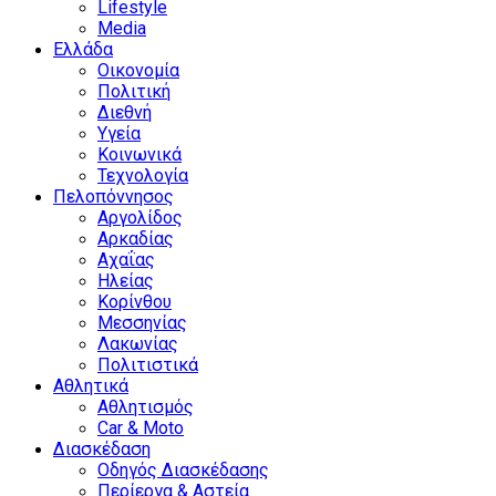
Lifestyle
Media
Ελλάδα
Οικονομία
Πολιτική
Διεθνή
Υγεία
Κοινωνικά
Τεχνολογία
Πελοπόννησος
Αργολίδος
Αρκαδίας
Αχαΐας
Ηλείας
Κορίνθου
Μεσσηνίας
Λακωνίας
Πολιτιστικά
Αθλητικά
Αθλητισμός
Car & Moto
Διασκέδαση
Οδηγός Διασκέδασης
Περίεργα & Αστεία