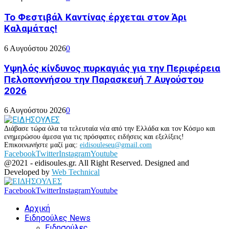
Το Φεστιβάλ Καντίνας έρχεται στον Άρι
Καλαμάτας!
6 Αυγούστου 2026
0
Υψηλός κίνδυνος πυρκαγιάς για την Περιφέρεια
Πελοποννήσου την Παρασκευή 7 Αυγούστου
2026
6 Αυγούστου 2026
0
Διάβασε τώρα όλα τα τελευταία νέα από την Ελλάδα και τον Κόσμο και
ενημερώσου άμεσα για τις πρόσφατες ειδήσεις και εξελίξεις!
Επικοινωνήστε μαζί μας:
eidisouleseu@gmail.com
Facebook
Twitter
Instagram
Youtube
@2021 - eidisoules.gr. All Right Reserved. Designed and
Developed by
Web Technical
Facebook
Twitter
Instagram
Youtube
Αρχική
Ειδησούλες News
Ειδησούλες