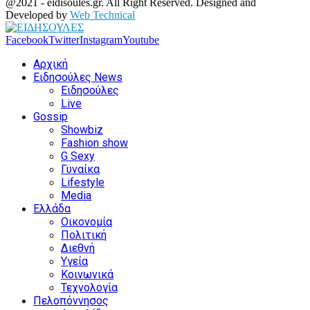
@2021 - eidisoules.gr. All Right Reserved. Designed and
Developed by
Web Technical
Facebook
Twitter
Instagram
Youtube
Αρχική
Ειδησούλες News
Ειδησούλες
Live
Gossip
Showbiz
Fashion show
G Sexy
Γυναίκα
Lifestyle
Media
Ελλάδα
Οικονομία
Πολιτική
Διεθνή
Υγεία
Κοινωνικά
Τεχνολογία
Πελοπόννησος