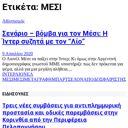
Ετικέτα: ΜΕΣΙ
Αθλητισμός
Σενάριο – βόμβα για τον Μέσι: Η
Ίντερ συζητά με τον “Λίο”
9 Απριλίου 2020
Ο Λιονέλ Μέσι να παίξει στην Ίντερ; Κι όμως στην Αργεντινή
δημοσιογράφος γνωστού ΜΜΕ υποστήριξε πως δεν πρόκειται για
ψέμα, αλλά για μια μεγάλη αλήθεια....
ΙΝΤΕΡ
ΛΙΟΝΕΛ
ΜΕΣΙ
ΜΕΣΙ
ΜΕΤΑΓΡΑΦΗ
ΜΠΑΡΤΣΕΛΟΝΑ
ΠΟΔΟΣΦΑΙΡΙΣΤΗΣ
ΕΙΔΗΣΟΥΛΕΣ
Τρεις νέες συμβάσεις για αντιπλημμυρική
προστασία και οδικές παρεμβάσεις στην
Κορινθία από την Περιφέρεια
Πελοποννήσου