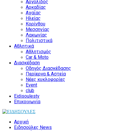
Αργολίδος
Αρκαδίας
Αχαΐας
Ηλείας
Κορίνθου
Μεσσηνίας
Λακωνίας
Πολιτιστικά
Αθλητικά
Αθλητισμός
Car & Moto
Διασκέδαση
Οδηγός Διασκέδασης
Περίεργα & Αστεία
Νέες κυκλοφορίες
Event
club
Eidisoulestv
Επικοινωνία
Αρχική
Ειδησούλες News