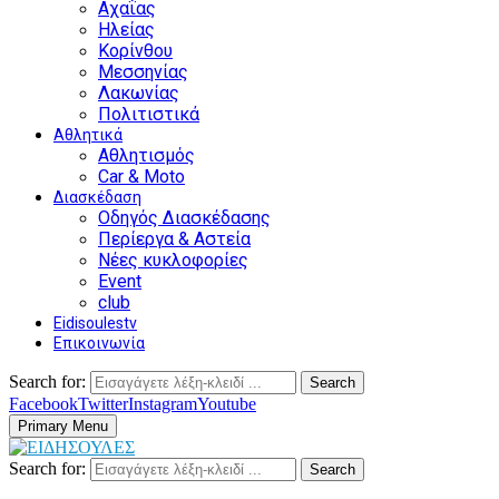
Αχαΐας
Ηλείας
Κορίνθου
Μεσσηνίας
Λακωνίας
Πολιτιστικά
Αθλητικά
Αθλητισμός
Car & Moto
Διασκέδαση
Οδηγός Διασκέδασης
Περίεργα & Αστεία
Νέες κυκλοφορίες
Event
club
Eidisoulestv
Επικοινωνία
Search for:
Search
Facebook
Twitter
Instagram
Youtube
Primary Menu
Search for:
Search