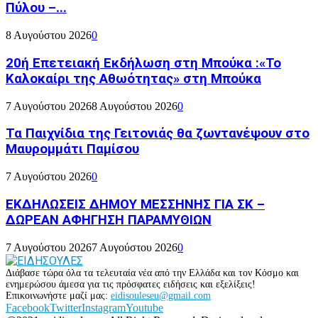
Πύλου –...
8 Αυγούστου 2026
0
20ή Επετειακή Εκδήλωση στη Μπούκα :«Το
Καλοκαίρι της Αθωότητας» στη Μπούκα
7 Αυγούστου 2026
8 Αυγούστου 2026
0
Τα Παιχνίδια της Γειτονιάς θα ζωντανέψουν στο
Μαυρομμάτι Παμίσου
7 Αυγούστου 2026
0
ΕΚΔΗΛΩΣΕΙΣ ΔΗΜΟΥ ΜΕΣΣΗΝΗΣ ΓΙΑ ΣΚ –
ΔΩΡΕΑΝ ΑΦΗΓΗΣΗ ΠΑΡΑΜΥΘΙΩΝ
7 Αυγούστου 2026
7 Αυγούστου 2026
0
Διάβασε τώρα όλα τα τελευταία νέα από την Ελλάδα και τον Κόσμο και
ενημερώσου άμεσα για τις πρόσφατες ειδήσεις και εξελίξεις!
Επικοινωνήστε μαζί μας:
eidisouleseu@gmail.com
Facebook
Twitter
Instagram
Youtube