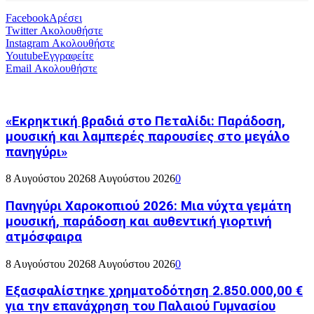
Facebook
Αρέσει
Twitter
Ακολουθήστε
Instagram
Ακολουθήστε
Youtube
Εγγραφείτε
Email
Ακολουθήστε
«Εκρηκτική βραδιά στο Πεταλίδι: Παράδοση,
μουσική και λαμπερές παρουσίες στο μεγάλο
πανηγύρι»
8 Αυγούστου 2026
8 Αυγούστου 2026
0
Πανηγύρι Χαροκοπιού 2026: Μια νύχτα γεμάτη
μουσική, παράδοση και αυθεντική γιορτινή
ατμόσφαιρα
8 Αυγούστου 2026
8 Αυγούστου 2026
0
Εξασφαλίστηκε χρηματοδότηση 2.850.000,00 €
για την επανάχρηση του Παλαιού Γυμνασίου