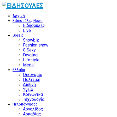
Αρχική
Ειδησούλες News
Ειδησούλες
Live
Gossip
Showbiz
Fashion show
G Sexy
Γυναίκα
Lifestyle
Media
Ελλάδα
Οικονομία
Πολιτική
Διεθνή
Υγεία
Κοινωνικά
Τεχνολογία
Πελοπόννησος
Αργολίδος
Αρκαδίας