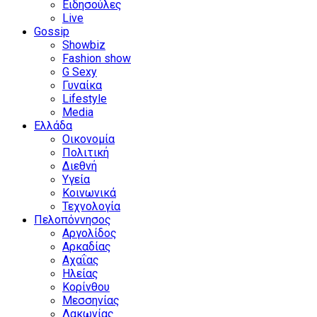
Ειδησούλες
Live
Gossip
Showbiz
Fashion show
G Sexy
Γυναίκα
Lifestyle
Media
Ελλάδα
Οικονομία
Πολιτική
Διεθνή
Υγεία
Κοινωνικά
Τεχνολογία
Πελοπόννησος
Αργολίδος
Αρκαδίας
Αχαΐας
Ηλείας
Κορίνθου
Μεσσηνίας
Λακωνίας