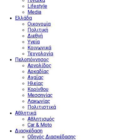
Γυναίκα
Lifestyle
Media
Ελλάδα
Οικονομία
Πολιτική
Διεθνή
Υγεία
Κοινωνικά
Τεχνολογία
Πελοπόννησος
Αργολίδος
Αρκαδίας
Αχαΐας
Ηλείας
Κορίνθου
Μεσσηνίας
Λακωνίας
Πολιτιστικά
Αθλητικά
Αθλητισμός
Car & Moto
Διασκέδαση
Οδηγός Διασκέδασης