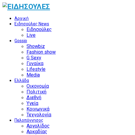
Αρχική
Ειδησούλες News
Ειδησούλες
Live
Gossip
Showbiz
Fashion show
G Sexy
Γυναίκα
Lifestyle
Media
Ελλάδα
Οικονομία
Πολιτική
Διεθνή
Υγεία
Κοινωνικά
Τεχνολογία
Πελοπόννησος
Αργολίδος
Αρκαδίας