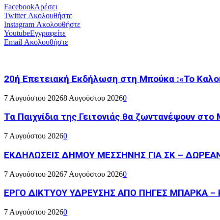
Facebook
Αρέσει
Twitter
Ακολουθήστε
Instagram
Ακολουθήστε
Youtube
Εγγραφείτε
Email
Ακολουθήστε
20ή Επετειακή Εκδήλωση στη Μπούκα :«Το Καλο
7 Αυγούστου 2026
8 Αυγούστου 2026
0
Τα Παιχνίδια της Γειτονιάς θα ζωντανέψουν στο
7 Αυγούστου 2026
0
ΕΚΔΗΛΩΣΕΙΣ ΔΗΜΟΥ ΜΕΣΣΗΝΗΣ ΓΙΑ ΣΚ – ΔΩΡΕΑ
7 Αυγούστου 2026
7 Αυγούστου 2026
0
ΕΡΓΟ ΔΙΚΤΥΟΥ ΥΔΡΕΥΣΗΣ ΑΠΟ ΠΗΓΕΣ ΜΠΑΡΚΑ – 
7 Αυγούστου 2026
0