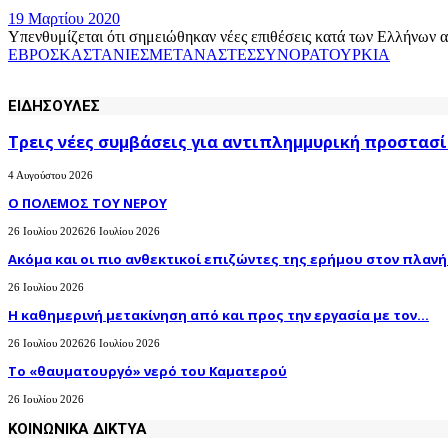
19 Μαρτίου 2020
Υπενθυμίζεται ότι σημειώθηκαν νέες επιθέσεις κατά των Ελλήνων α
ΕΒΡΟΣ
ΚΑΣΤΑΝΙΕΣ
ΜΕΤΑΝΑΣΤΕΣ
ΣΥΝΟΡΑ
ΤΟΥΡΚΙΑ
ΕΙΔΗΣΟΥΛΕΣ
Τρεις νέες συμβάσεις για αντιπλημμυρική προστασί
4 Αυγούστου 2026
Ο ΠΟΛΕΜΟΣ ΤΟΥ ΝΕΡΟΥ
26 Ιουλίου 2026
26 Ιουλίου 2026
Ακόμα και οι πιο ανθεκτικοί επιζώντες της ερήμου στον πλανήτ
26 Ιουλίου 2026
H καθημερινή μετακίνηση από και προς την εργασία με τον...
26 Ιουλίου 2026
26 Ιουλίου 2026
Το «θαυματουργό» νερό του Καματερού
26 Ιουλίου 2026
ΚΟΙΝΩΝΙΚΑ ΔΙΚΤΥΑ