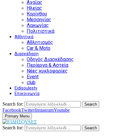
Αχαΐας
Ηλείας
Κορίνθου
Μεσσηνίας
Λακωνίας
Πολιτιστικά
Αθλητικά
Αθλητισμός
Car & Moto
Διασκέδαση
Οδηγός Διασκέδασης
Περίεργα & Αστεία
Νέες κυκλοφορίες
Event
club
Eidisoulestv
Επικοινωνία
Search for:
Search
Facebook
Twitter
Instagram
Youtube
Primary Menu
Search for:
Search