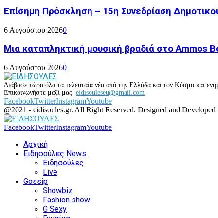
Επίσημη Πρόσκληση – 15η Συνεδρίαση Δημοτικο
6 Αυγούστου 2026
0
Μια καταπληκτική μουσική βραδιά στο Ammos Bou
6 Αυγούστου 2026
0
Διάβασε τώρα όλα τα τελευταία νέα από την Ελλάδα και τον Κόσμο και ενημ
Επικοινωνήστε μαζί μας:
eidisouleseu@gmail.com
Facebook
Twitter
Instagram
Youtube
@2021 - eidisoules.gr. All Right Reserved. Designed and Developed
Facebook
Twitter
Instagram
Youtube
Αρχική
Ειδησούλες News
Ειδησούλες
Live
Gossip
Showbiz
Fashion show
G Sexy