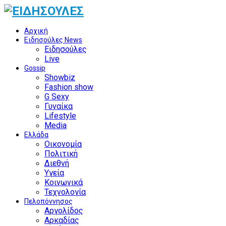
Αρχική
Ειδησούλες News
Ειδησούλες
Live
Gossip
Showbiz
Fashion show
G Sexy
Γυναίκα
Lifestyle
Media
Ελλάδα
Οικονομία
Πολιτική
Διεθνή
Υγεία
Κοινωνικά
Τεχνολογία
Πελοπόννησος
Αργολίδος
Αρκαδίας