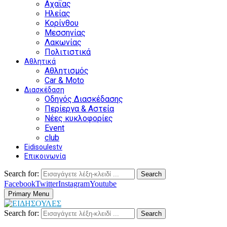
Αχαΐας
Ηλείας
Κορίνθου
Μεσσηνίας
Λακωνίας
Πολιτιστικά
Αθλητικά
Αθλητισμός
Car & Moto
Διασκέδαση
Οδηγός Διασκέδασης
Περίεργα & Αστεία
Νέες κυκλοφορίες
Event
club
Eidisoulestv
Επικοινωνία
Search for:
Search
Facebook
Twitter
Instagram
Youtube
Primary Menu
Search for:
Search