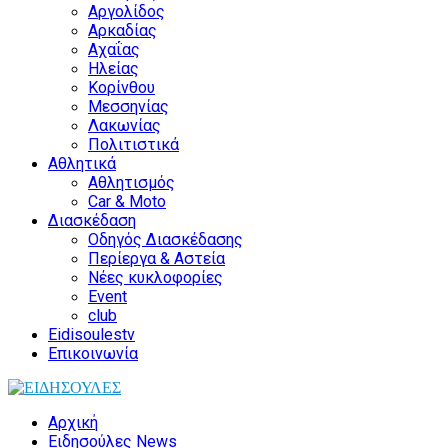
Αργολίδος
Αρκαδίας
Αχαΐας
Ηλείας
Κορίνθου
Μεσσηνίας
Λακωνίας
Πολιτιστικά
Αθλητικά
Αθλητισμός
Car & Moto
Διασκέδαση
Οδηγός Διασκέδασης
Περίεργα & Αστεία
Νέες κυκλοφορίες
Event
club
Eidisoulestv
Επικοινωνία
Αρχική
Ειδησούλες News