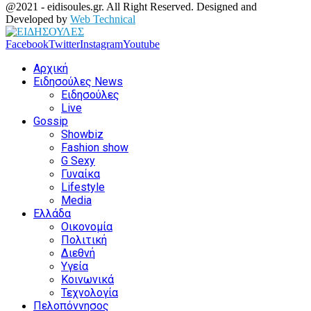
@2021 - eidisoules.gr. All Right Reserved. Designed and
Developed by
Web Technical
Facebook
Twitter
Instagram
Youtube
Αρχική
Ειδησούλες News
Ειδησούλες
Live
Gossip
Showbiz
Fashion show
G Sexy
Γυναίκα
Lifestyle
Media
Ελλάδα
Οικονομία
Πολιτική
Διεθνή
Υγεία
Κοινωνικά
Τεχνολογία
Πελοπόννησος