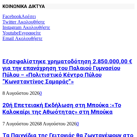
ΚΟΙΝΩΝΙΚΑ ΔΙΚΤΥΑ
Facebook
Αρέσει
Twitter
Ακολουθήστε
Instagram
Ακολουθήστε
Youtube
Εγγραφείτε
Email
Ακολουθήστε
Εξασφαλίστηκε χρηματοδότηση 2.850.000,00 €
για την επανάχρηση του Παλαιού Γυμνασίου
Πύλου – «Πολιτιστικό Κέντρο Πύλου
“Κωνσταντίνος Σαμαράς”»
8 Αυγούστου 2026
0
20ή Επετειακή Εκδήλωση στη Μπούκα :«Το
Καλοκαίρι της Αθωότητας» στη Μπούκα
7 Αυγούστου 2026
8 Αυγούστου 2026
0
Τα Παιχνίδια της Γειτονιάς θα ζωντανέψουν στο