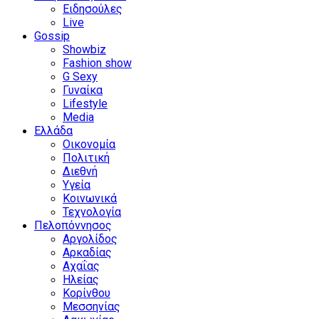
Ειδησούλες
Live
Gossip
Showbiz
Fashion show
G Sexy
Γυναίκα
Lifestyle
Media
Ελλάδα
Οικονομία
Πολιτική
Διεθνή
Υγεία
Κοινωνικά
Τεχνολογία
Πελοπόννησος
Αργολίδος
Αρκαδίας
Αχαΐας
Ηλείας
Κορίνθου
Μεσσηνίας