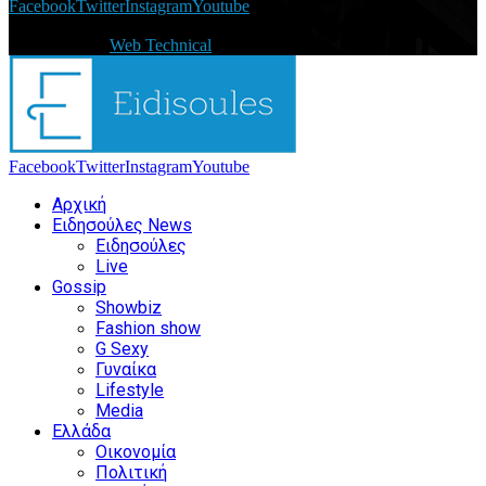
Facebook
Twitter
Instagram
Youtube
@2021 - eidisoules.gr. All Right Reserved. Designed and
Developed by
Web Technical
Facebook
Twitter
Instagram
Youtube
Αρχική
Ειδησούλες News
Ειδησούλες
Live
Gossip
Showbiz
Fashion show
G Sexy
Γυναίκα
Lifestyle
Media
Ελλάδα
Οικονομία
Πολιτική