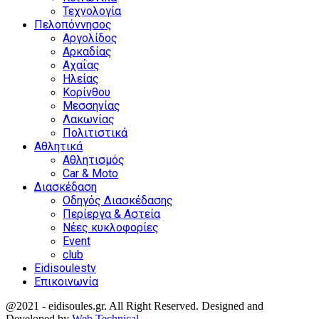
Τεχνολογία
Πελοπόννησος
Αργολίδος
Αρκαδίας
Αχαΐας
Ηλείας
Κορίνθου
Μεσσηνίας
Λακωνίας
Πολιτιστικά
Αθλητικά
Αθλητισμός
Car & Moto
Διασκέδαση
Οδηγός Διασκέδασης
Περίεργα & Αστεία
Νέες κυκλοφορίες
Event
club
Eidisoulestv
Επικοινωνία
@2021 - eidisoules.gr. All Right Reserved. Designed and
Developed by
Web Technical