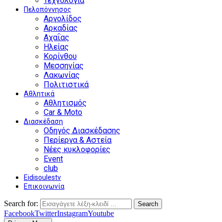
Τεχνολογία
Πελοπόννησος
Αργολίδος
Αρκαδίας
Αχαΐας
Ηλείας
Κορίνθου
Μεσσηνίας
Λακωνίας
Πολιτιστικά
Αθλητικά
Αθλητισμός
Car & Moto
Διασκέδαση
Οδηγός Διασκέδασης
Περίεργα & Αστεία
Νέες κυκλοφορίες
Event
club
Eidisoulestv
Επικοινωνία
Search for:
Search
Facebook
Twitter
Instagram
Youtube