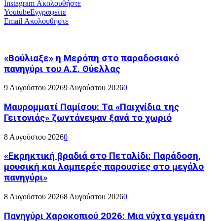
Instagram
Ακολουθήστε
Youtube
Εγγραφείτε
Email
Ακολουθήστε
«Βούλιαξε» η Μερόπη στο παραδοσιακό
πανηγύρι του Α.Σ. Θύελλας
9 Αυγούστου 2026
9 Αυγούστου 2026
0
Μαυρομματί Παμίσου: Τα «Παιχνίδια της
Γειτονιάς» ζωντάνεψαν ξανά το χωριό
8 Αυγούστου 2026
0
«Εκρηκτική βραδιά στο Πεταλίδι: Παράδοση,
μουσική και λαμπερές παρουσίες στο μεγάλο
πανηγύρι»
8 Αυγούστου 2026
8 Αυγούστου 2026
0
Πανηγύρι Χαροκοπιού 2026: Μια νύχτα γεμάτη