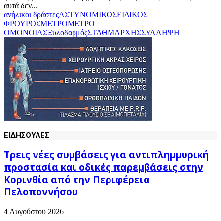
αυτά δεν...
ανήλικοι δράστες
ΑΣΤΥΝΟΜΙΚΟΣ
ΕΙΔΙΚΟΣ
ΦΡΟΥΡΟΣ
ΜΕΤΡΟ
ΜΕΤΡΟ
ΟΜΟΝΟΙΑΣ
Ξυλοδαρμός
ΣΤΑΘΜΑΡΧΗΣ
ΣΥΛΛΗΨΗ
ΕΙΔΗΣΟΥΛΕΣ
Τρεις νέες συμβάσεις για αντιπλημμυρική
προστασία και οδικές παρεμβάσεις στην
Κορινθία από την Περιφέρεια
Πελοποννήσου
4 Αυγούστου 2026