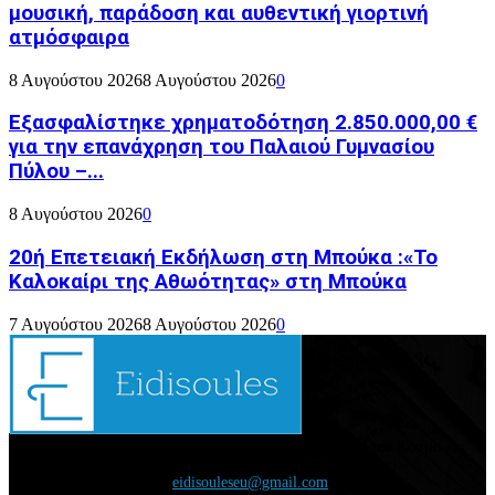
μουσική, παράδοση και αυθεντική γιορτινή
ατμόσφαιρα
8 Αυγούστου 2026
8 Αυγούστου 2026
0
Εξασφαλίστηκε χρηματοδότηση 2.850.000,00 €
για την επανάχρηση του Παλαιού Γυμνασίου
Πύλου –...
8 Αυγούστου 2026
0
20ή Επετειακή Εκδήλωση στη Μπούκα :«Το
Καλοκαίρι της Αθωότητας» στη Μπούκα
7 Αυγούστου 2026
8 Αυγούστου 2026
0
Διάβασε τώρα όλα τα τελευταία νέα από την Ελλάδα και τον Κόσμο και
ενημερώσου άμεσα για τις πρόσφατες ειδήσεις και εξελίξεις!
Επικοινωνήστε μαζί μας:
eidisouleseu@gmail.com