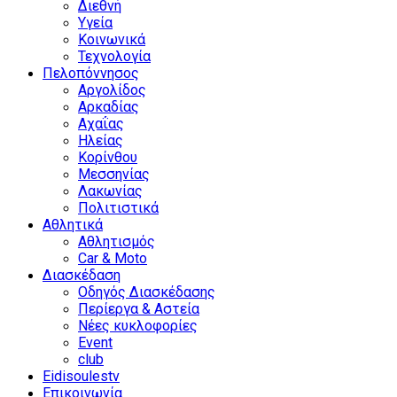
Διεθνή
Υγεία
Κοινωνικά
Τεχνολογία
Πελοπόννησος
Αργολίδος
Αρκαδίας
Αχαΐας
Ηλείας
Κορίνθου
Μεσσηνίας
Λακωνίας
Πολιτιστικά
Αθλητικά
Αθλητισμός
Car & Moto
Διασκέδαση
Οδηγός Διασκέδασης
Περίεργα & Αστεία
Νέες κυκλοφορίες
Event
club
Eidisoulestv
Επικοινωνία