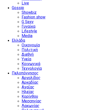
Live
Gossip
Showbiz
Fashion show
G Sexy
Γυναίκα
Lifestyle
Media
Ελλάδα
Οικονομία
Πολιτική
Διεθνή
Υγεία
Κοινωνικά
Τεχνολογία
Πελοπόννησος
Αργολίδος
Αρκαδίας
Αχαΐας
Ηλείας
Κορίνθου
Μεσσηνίας
Λακωνίας