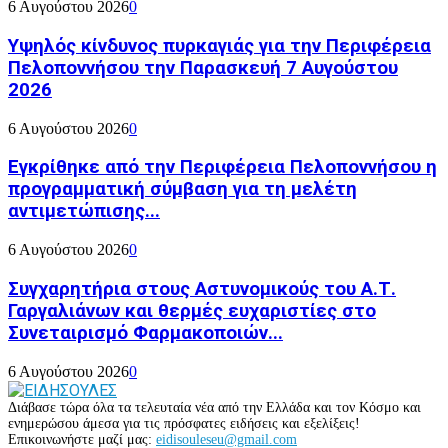
6 Αυγούστου 2026
0
Υψηλός κίνδυνος πυρκαγιάς για την Περιφέρεια
Πελοποννήσου την Παρασκευή 7 Αυγούστου
2026
6 Αυγούστου 2026
0
Εγκρίθηκε από την Περιφέρεια Πελοποννήσου η
προγραμματική σύμβαση για τη μελέτη
αντιμετώπισης...
6 Αυγούστου 2026
0
Συγχαρητήρια στους Αστυνομικούς του Α.Τ.
Γαργαλιάνων και θερμές ευχαριστίες στο
Συνεταιρισμό Φαρμακοποιών...
6 Αυγούστου 2026
0
Διάβασε τώρα όλα τα τελευταία νέα από την Ελλάδα και τον Κόσμο και
ενημερώσου άμεσα για τις πρόσφατες ειδήσεις και εξελίξεις!
Επικοινωνήστε μαζί μας:
eidisouleseu@gmail.com