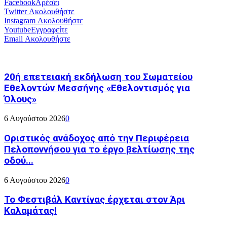
Facebook
Αρέσει
Twitter
Ακολουθήστε
Instagram
Ακολουθήστε
Youtube
Εγγραφείτε
Email
Ακολουθήστε
20ή επετειακή εκδήλωση του Σωματείου
Εθελοντών Μεσσήνης «Εθελοντισμός για
Όλους»
6 Αυγούστου 2026
0
Οριστικός ανάδοχος από την Περιφέρεια
Πελοποννήσου για το έργο βελτίωσης της
οδού...
6 Αυγούστου 2026
0
Το Φεστιβάλ Καντίνας έρχεται στον Άρι
Καλαμάτας!