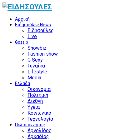
Αρχική
Ειδησούλες News
Ειδησούλες
Live
Gossip
Showbiz
Fashion show
G Sexy
Γυναίκα
Lifestyle
Media
Ελλάδα
Οικονομία
Πολιτική
Διεθνή
Υγεία
Κοινωνικά
Τεχνολογία
Πελοπόννησος
Αργολίδος
Αρκαδίας