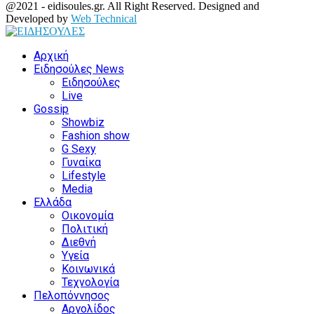
Facebook
Twitter
Instagram
Youtube
@2021 - eidisoules.gr. All Right Reserved. Designed and
Developed by
Web Technical
Facebook
Twitter
Instagram
Youtube
Αρχική
Ειδησούλες News
Ειδησούλες
Live
Gossip
Showbiz
Fashion show
G Sexy
Γυναίκα
Lifestyle
Media
Ελλάδα
Οικονομία
Πολιτική
Διεθνή
Υγεία
Κοινωνικά
Τεχνολογία
Πελοπόννησος
Αργολίδος