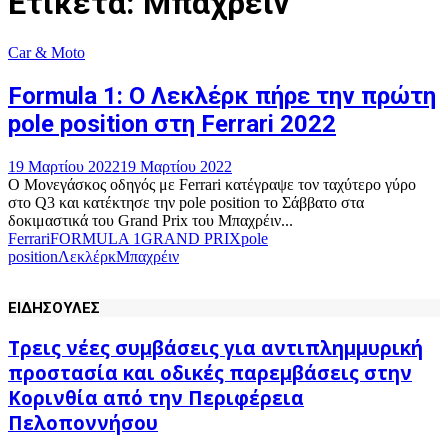
Ετικέτα: Μπαχρέιν
Car & Moto
Formula 1: Ο Λεκλέρκ πήρε την πρώτη
pole position στη Ferrari 2022
19 Μαρτίου 2022
19 Μαρτίου 2022
Ο Μονεγάσκος οδηγός με Ferrari κατέγραψε τον ταχύτερο γύρο
στο Q3 και κατέκτησε την pole position το Σάββατο στα
δοκιμαστικά του Grand Prix του Μπαχρέιν...
Ferrari
FORMULA 1
GRAND PRIX
pole
position
Λεκλέρκ
Μπαχρέιν
ΕΙΔΗΣΟΥΛΕΣ
Τρεις νέες συμβάσεις για αντιπλημμυρική
προστασία και οδικές παρεμβάσεις στην
Κορινθία από την Περιφέρεια
Πελοποννήσου