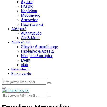
Αχαΐας
Ηλείας
Κορίνθου
Μεσσηνίας
Λακωνίας
Πολιτιστικά
Αθλητικά
Αθλητισμός
Car & Moto
Διασκέδαση
Οδηγός Διασκέδασης
Περίεργα & Αστεία
Νέες κυκλοφορίες
Event
club
Eidisoulestv
Επικοινωνία
Search
Search
for:
Facebook
Twitter
Instagram
Youtube
Primary
Menu
Search
Search
for: