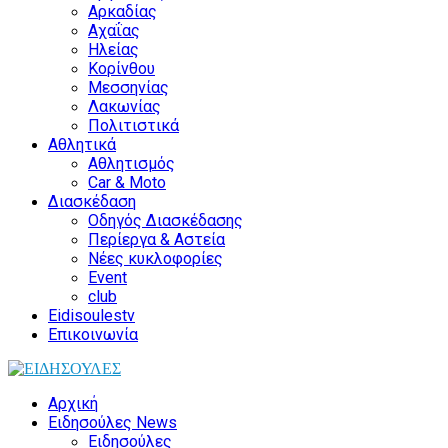
Αρκαδίας
Αχαΐας
Ηλείας
Κορίνθου
Μεσσηνίας
Λακωνίας
Πολιτιστικά
Αθλητικά
Αθλητισμός
Car & Moto
Διασκέδαση
Οδηγός Διασκέδασης
Περίεργα & Αστεία
Νέες κυκλοφορίες
Event
club
Eidisoulestv
Επικοινωνία
Αρχική
Ειδησούλες News
Ειδησούλες