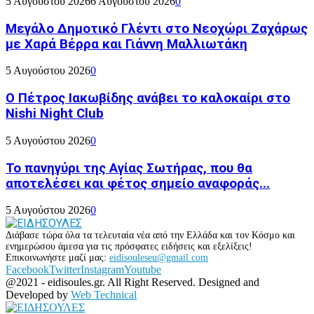
5 Αυγούστου 2026
6 Αυγούστου 2026
0
Μεγάλο Δημοτικό Γλέντι στο Νεοχώρι Ζαχάρως
με Χαρά Βέρρα και Γιάννη Μαλλιωτάκη
5 Αυγούστου 2026
0
Ο Πέτρος Ιακωβίδης ανάβει το καλοκαίρι στο
Nishi Night Club
5 Αυγούστου 2026
0
Το πανηγύρι της Αγίας Σωτήρας, που θα
αποτελέσει και φέτος σημείο αναφοράς...
5 Αυγούστου 2026
0
Διάβασε τώρα όλα τα τελευταία νέα από την Ελλάδα και τον Κόσμο και
ενημερώσου άμεσα για τις πρόσφατες ειδήσεις και εξελίξεις!
Επικοινωνήστε μαζί μας:
eidisouleseu@gmail.com
Facebook
Twitter
Instagram
Youtube
@2021 - eidisoules.gr. All Right Reserved. Designed and
Developed by
Web Technical