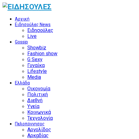
Αρχική
Ειδησούλες News
Ειδησούλες
Live
Gossip
Showbiz
Fashion show
G Sexy
Γυναίκα
Lifestyle
Media
Ελλάδα
Οικονομία
Πολιτική
Διεθνή
Υγεία
Κοινωνικά
Τεχνολογία
Πελοπόννησος
Αργολίδος
Αρκαδίας