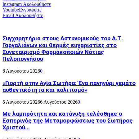
Instagram
Ακολουθήστε
Youtube
Εγγραφείτε
Email
Ακολουθήστε
Συγχαρητήρια στους Αστυνομικούς του Α.Τ.
Γαργαλιάνων και θερμές ευχαριστίες στο
Συνεταιρισμό Φαρμακοποιών Νότιας
Πελοποννήσου
6 Αυγούστου 2026
0
«Γιορτή στην Αγία Σωτήρα: Ένα πανηγύρι γεμάτο
αυθεντικότητα και πολιτισμό»
5 Αυγούστου 2026
6 Αυγούστου 2026
0
Με λαμπρότητα και κατάνυξη τελέσθηκε ο
Εσπερινός της Μεταμορφώσεως του Σωτήρος
Χριστού...