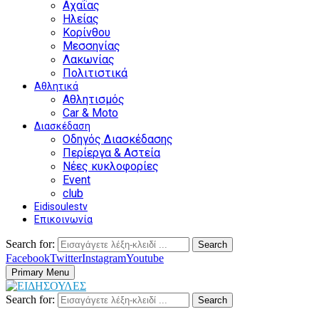
Αχαΐας
Ηλείας
Κορίνθου
Μεσσηνίας
Λακωνίας
Πολιτιστικά
Αθλητικά
Αθλητισμός
Car & Moto
Διασκέδαση
Οδηγός Διασκέδασης
Περίεργα & Αστεία
Νέες κυκλοφορίες
Event
club
Eidisoulestv
Επικοινωνία
Search for:
Search
Facebook
Twitter
Instagram
Youtube
Primary Menu
Search for:
Search