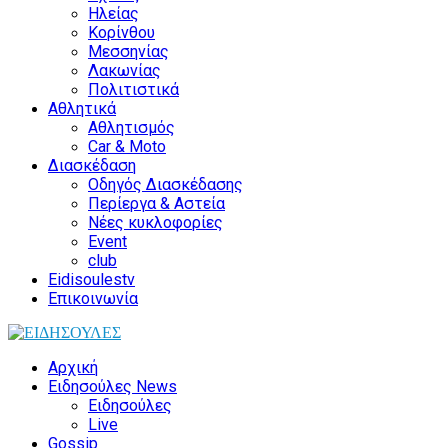
Ηλείας
Κορίνθου
Μεσσηνίας
Λακωνίας
Πολιτιστικά
Αθλητικά
Αθλητισμός
Car & Moto
Διασκέδαση
Οδηγός Διασκέδασης
Περίεργα & Αστεία
Νέες κυκλοφορίες
Event
club
Eidisoulestv
Επικοινωνία
Αρχική
Ειδησούλες News
Ειδησούλες
Live
Gossip