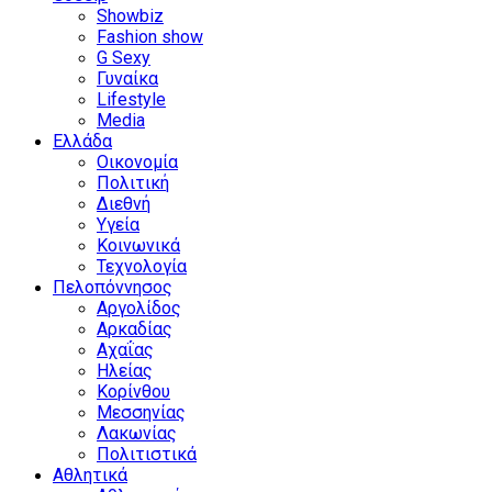
Showbiz
Fashion show
G Sexy
Γυναίκα
Lifestyle
Media
Ελλάδα
Οικονομία
Πολιτική
Διεθνή
Υγεία
Κοινωνικά
Τεχνολογία
Πελοπόννησος
Αργολίδος
Αρκαδίας
Αχαΐας
Ηλείας
Κορίνθου
Μεσσηνίας
Λακωνίας
Πολιτιστικά
Αθλητικά