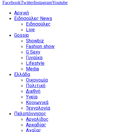
Facebook
Twitter
Instagram
Youtube
Αρχική
Ειδησούλες News
Ειδησούλες
Live
Gossip
Showbiz
Fashion show
G Sexy
Γυναίκα
Lifestyle
Media
Ελλάδα
Οικονομία
Πολιτική
Διεθνή
Υγεία
Κοινωνικά
Τεχνολογία
Πελοπόννησος
Αργολίδος
Αρκαδίας
Αχαΐας