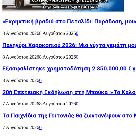
«Εκρηκτική βραδιά στο Πεταλίδι: Παράδοση, μου
8 Αυγούστου 2026
8 Αυγούστου 2026
0
Πανηγύρι Χαροκοπιού 2026: Μια νύχτα γεμάτη μο
8 Αυγούστου 2026
8 Αυγούστου 2026
0
Εξασφαλίστηκε χρηματοδότηση 2.850.000,00 € γι
8 Αυγούστου 2026
0
20ή Επετειακή Εκδήλωση στη Μπούκα :«Το Καλο
7 Αυγούστου 2026
8 Αυγούστου 2026
0
Τα Παιχνίδια της Γειτονιάς θα ζωντανέψουν στο
7 Αυγούστου 2026
0