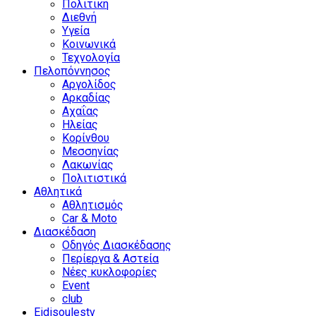
Πολιτική
Διεθνή
Υγεία
Κοινωνικά
Τεχνολογία
Πελοπόννησος
Αργολίδος
Αρκαδίας
Αχαΐας
Ηλείας
Κορίνθου
Μεσσηνίας
Λακωνίας
Πολιτιστικά
Αθλητικά
Αθλητισμός
Car & Moto
Διασκέδαση
Οδηγός Διασκέδασης
Περίεργα & Αστεία
Νέες κυκλοφορίες
Event
club
Eidisoulestv