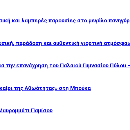
σική και λαμπερές παρουσίες στο μεγάλο πανηγύρ
υσική, παράδοση και αυθεντική γιορτινή ατμόσφαι
α την επανάχρηση του Παλαιού Γυμνασίου Πύλου –.
καίρι της Αθωότητας» στη Μπούκα
 Μαυρομμάτι Παμίσου