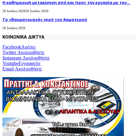
H καθημερινή μετακίνηση από και προς την εργασία με τον...
26 Ιουλίου 2026
26 Ιουλίου 2026
Το «θαυματουργό» νερό του Καματερού
26 Ιουλίου 2026
ΚΟΙΝΩΝΙΚΑ ΔΙΚΤΥΑ
Facebook
Αρέσει
Twitter
Ακολουθήστε
Instagram
Ακολουθήστε
Youtube
Εγγραφείτε
Email
Ακολουθήστε