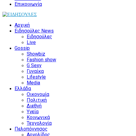
Επικοινωνία
Αρχική
Ειδησούλες News
Ειδησούλες
Live
Gossip
Showbiz
Fashion show
G Sexy
Γυναίκα
Lifestyle
Media
Ελλάδα
Οικονομία
Πολιτική
Διεθνή
Υγεία
Κοινωνικά
Τεχνολογία
Πελοπόννησος
Αργολίδος