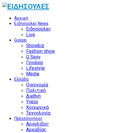
Αρχική
Ειδησούλες News
Ειδησούλες
Live
Gossip
Showbiz
Fashion show
G Sexy
Γυναίκα
Lifestyle
Media
Ελλάδα
Οικονομία
Πολιτική
Διεθνή
Υγεία
Κοινωνικά
Τεχνολογία
Πελοπόννησος
Αργολίδος
Αρκαδίας