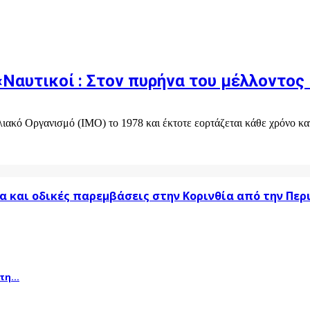
υτικοί : Στον πυρήνα του μέλλοντος κ
ακό Οργανισμό (ΙΜΟ) το 1978 και έκτοτε εορτάζεται κάθε χρόνο κατά
α και οδικές παρεμβάσεις στην Κορινθία από την Πε
η...