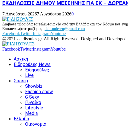
ΕΚΔΗΛΩΣΕΙΣ ΔΗΜΟΥ ΜΕΣΣΗΝΗΣ ΓΙΑ ΣΚ – ΔΩΡΕΑ
7 Αυγούστου 2026
7 Αυγούστου 2026
0
Διάβασε τώρα όλα τα τελευταία νέα από την Ελλάδα και τον Κόσμο και ενημ
Επικοινωνήστε μαζί μας:
eidisouleseu@gmail.com
Facebook
Twitter
Instagram
Youtube
@2021 - eidisoules.gr. All Right Reserved. Designed and Developed
Facebook
Twitter
Instagram
Youtube
Αρχική
Ειδησούλες News
Ειδησούλες
Live
Gossip
Showbiz
Fashion show
G Sexy
Γυναίκα
Lifestyle
Media
Ελλάδα
Οικονομία