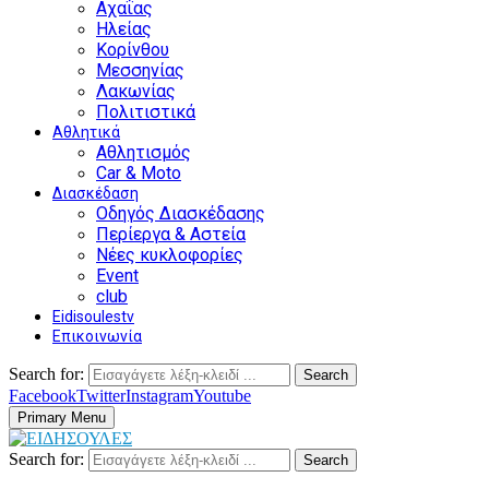
Αχαΐας
Ηλείας
Κορίνθου
Μεσσηνίας
Λακωνίας
Πολιτιστικά
Αθλητικά
Αθλητισμός
Car & Moto
Διασκέδαση
Οδηγός Διασκέδασης
Περίεργα & Αστεία
Νέες κυκλοφορίες
Event
club
Eidisoulestv
Επικοινωνία
Search for:
Search
Facebook
Twitter
Instagram
Youtube
Primary Menu
Search for:
Search