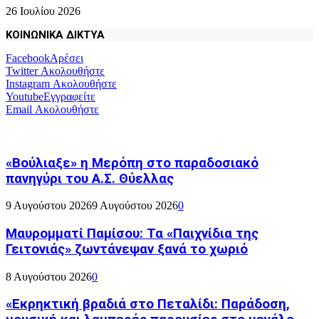
26 Ιουλίου 2026
ΚΟΙΝΩΝΙΚΑ ΔΙΚΤΥΑ
Facebook
Αρέσει
Twitter
Ακολουθήστε
Instagram
Ακολουθήστε
Youtube
Εγγραφείτε
Email
Ακολουθήστε
«Βούλιαξε» η Μερόπη στο παραδοσιακό
πανηγύρι του Α.Σ. Θύελλας
9 Αυγούστου 2026
9 Αυγούστου 2026
0
Μαυρομματί Παμίσου: Τα «Παιχνίδια της
Γειτονιάς» ζωντάνεψαν ξανά το χωριό
8 Αυγούστου 2026
0
«Εκρηκτική βραδιά στο Πεταλίδι: Παράδοση,