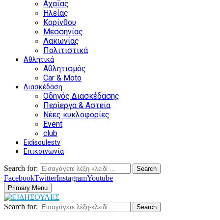
Αχαΐας
Ηλείας
Κορίνθου
Μεσσηνίας
Λακωνίας
Πολιτιστικά
Αθλητικά
Αθλητισμός
Car & Moto
Διασκέδαση
Οδηγός Διασκέδασης
Περίεργα & Αστεία
Νέες κυκλοφορίες
Event
club
Eidisoulestv
Επικοινωνία
Search for:
Search
Facebook
Twitter
Instagram
Youtube
Primary Menu
Search for:
Search