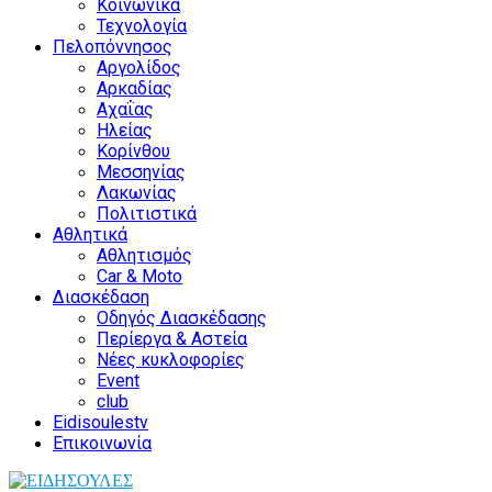
Κοινωνικά
Τεχνολογία
Πελοπόννησος
Αργολίδος
Αρκαδίας
Αχαΐας
Ηλείας
Κορίνθου
Μεσσηνίας
Λακωνίας
Πολιτιστικά
Αθλητικά
Αθλητισμός
Car & Moto
Διασκέδαση
Οδηγός Διασκέδασης
Περίεργα & Αστεία
Νέες κυκλοφορίες
Event
club
Eidisoulestv
Επικοινωνία