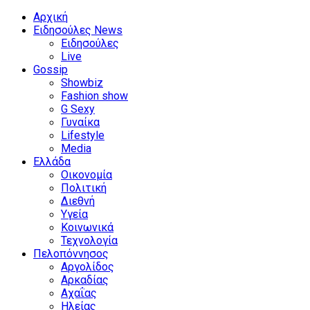
Αρχική
Ειδησούλες News
Ειδησούλες
Live
Gossip
Showbiz
Fashion show
G Sexy
Γυναίκα
Lifestyle
Media
Ελλάδα
Οικονομία
Πολιτική
Διεθνή
Υγεία
Κοινωνικά
Τεχνολογία
Πελοπόννησος
Αργολίδος
Αρκαδίας
Αχαΐας
Ηλείας