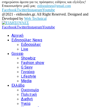
ενημερώσου άμεσα για τις πρόσφατες ειδήσεις και εξελίξεις!
Επικοινωνήστε μαζί μας:
eidisouleseu@gmail.com
Facebook
Twitter
Instagram
Youtube
@2021 - eidisoules.gr. All Right Reserved. Designed and
Developed by
Web Technical
Facebook
Twitter
Instagram
Youtube
Αρχική
Ειδησούλες News
Ειδησούλες
Live
Gossip
Showbiz
Fashion show
G Sexy
Γυναίκα
Lifestyle
Media
Ελλάδα
Οικονομία
Πολιτική
Διεθνή
Υγεία