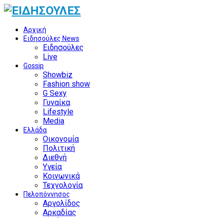
Αρχική
Ειδησούλες News
Ειδησούλες
Live
Gossip
Showbiz
Fashion show
G Sexy
Γυναίκα
Lifestyle
Media
Ελλάδα
Οικονομία
Πολιτική
Διεθνή
Υγεία
Κοινωνικά
Τεχνολογία
Πελοπόννησος
Αργολίδος
Αρκαδίας