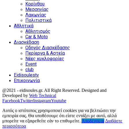
Κορίνθου
Μεσσηνίας
Λακωνίας
Πολιτιστικά
Αθλητικά
Αθλητισμός
Car & Moto
Διασκέδαση
Οδηγός Διασκέδασης
Περίεργα & Αστεία
Νέες κυκλοφορίες
Event
club
Eidisoulestv
Επικοινωνία
@2021 - eidisoules.gr. All Right Reserved. Designed and
Developed by
Web Technical
Facebook
Twitter
Instagram
Youtube
Αυτός ο ιστότοπος χρησιμοποιεί cookies για να βελτιώσει την
εμπειρία σας. Θα υποθέσουμε ότι είστε εντάξει με αυτό, αλλά
μπορείτε να εξαιρεθείτε εάν το επιθυμείτε.
Αποδέχομαι
Διαβάστε
περισσότερα