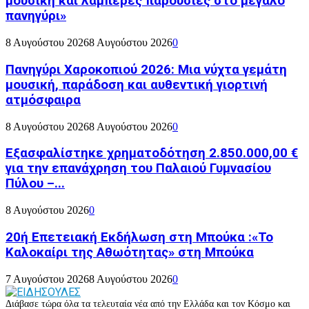
μουσική και λαμπερές παρουσίες στο μεγάλο
πανηγύρι»
8 Αυγούστου 2026
8 Αυγούστου 2026
0
Πανηγύρι Χαροκοπιού 2026: Μια νύχτα γεμάτη
μουσική, παράδοση και αυθεντική γιορτινή
ατμόσφαιρα
8 Αυγούστου 2026
8 Αυγούστου 2026
0
Εξασφαλίστηκε χρηματοδότηση 2.850.000,00 €
για την επανάχρηση του Παλαιού Γυμνασίου
Πύλου –...
8 Αυγούστου 2026
0
20ή Επετειακή Εκδήλωση στη Μπούκα :«Το
Καλοκαίρι της Αθωότητας» στη Μπούκα
7 Αυγούστου 2026
8 Αυγούστου 2026
0
Διάβασε τώρα όλα τα τελευταία νέα από την Ελλάδα και τον Κόσμο και