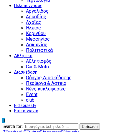
Τεχνολογία
Πελοπόννησος
Αργολίδος
Αρκαδίας
Αχαΐας
Ηλείας
Κορίνθου
Μεσσηνίας
Λακωνίας
Πολιτιστικά
Αθλητικά
Αθλητισμός
Car & Moto
Διασκέδαση
Οδηγός Διασκέδασης
Περίεργα & Αστεία
Νέες κυκλοφορίες
Event
club
Eidisoulestv
Επικοινωνία
Search for:
Search