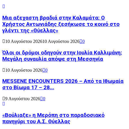
Μια αξεχαστη βραδιά στην Καλαμάτα: Ο
Χρήστος Αντωνιάδης ξεσήκωσε το κοινό στο
γλέντι της «Θύελλας»
10 Αυγούστου 2026
10 Αυγούστου 2026
0
Όλοι οι δρόμοι οδηγούν στην Ιουλία Καλλιμάνη:
Μεγάλη συναυλία απόψε στη Μεσσηνία
10 Αυγούστου 2026
0
MESSENE ENCOUNTERS 2026 – Από τα Ιθωμαία
στο Βίωμα 17 – 28...
9 Αυγούστου 2026
0
«Βούλιαξε» η Μερόπη στο παραδοσιακό
πανηγύρι του Α.Σ. Θύελλας