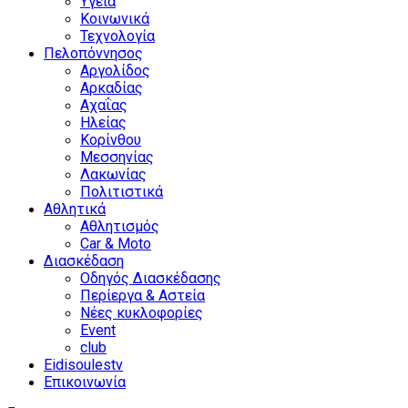
Υγεία
Κοινωνικά
Τεχνολογία
Πελοπόννησος
Αργολίδος
Αρκαδίας
Αχαΐας
Ηλείας
Κορίνθου
Μεσσηνίας
Λακωνίας
Πολιτιστικά
Αθλητικά
Αθλητισμός
Car & Moto
Διασκέδαση
Οδηγός Διασκέδασης
Περίεργα & Αστεία
Νέες κυκλοφορίες
Event
club
Eidisoulestv
Επικοινωνία