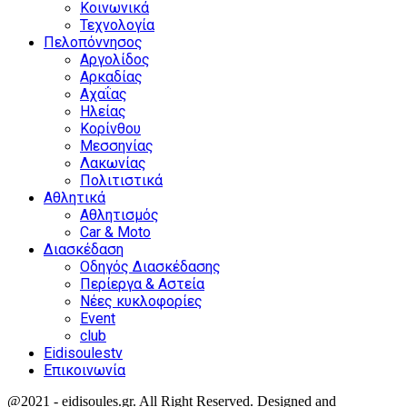
Κοινωνικά
Τεχνολογία
Πελοπόννησος
Αργολίδος
Αρκαδίας
Αχαΐας
Ηλείας
Κορίνθου
Μεσσηνίας
Λακωνίας
Πολιτιστικά
Αθλητικά
Αθλητισμός
Car & Moto
Διασκέδαση
Οδηγός Διασκέδασης
Περίεργα & Αστεία
Νέες κυκλοφορίες
Event
club
Eidisoulestv
Επικοινωνία
@2021 - eidisoules.gr. All Right Reserved. Designed and