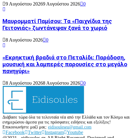
9 Αυγούστου 2026
9 Αυγούστου 2026
0
Μαυρομματί Παμίσου: Τα «Παιχνίδια της
Γειτονιάς» ζωντάνεψαν ξανά το χωριό
8 Αυγούστου 2026
0
«Εκρηκτική βραδιά στο Πεταλίδι: Παράδοση,
μουσική και λαμπερές παρουσίες στο μεγάλο
πανηγύρι»
8 Αυγούστου 2026
8 Αυγούστου 2026
0
Διάβασε τώρα όλα τα τελευταία νέα από την Ελλάδα και τον Κόσμο και
ενημερώσου άμεσα για τις πρόσφατες ειδήσεις και εξελίξεις!
Επικοινωνήστε μαζί μας:
eidisouleseu@gmail.com
Facebook
Twitter
Instagram
Youtube
@2021 - eidisoules.gr. All Right Reserved. Designed and