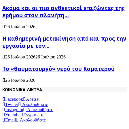
Ακόμα και οι πιο ανθεκτικοί επιζώντες της
ερήμου στον πλανήτη...
26 Ιουλίου 2026
H καθημερινή μετακίνηση από και προς την
εργασία με τον...
26 Ιουλίου 2026
26 Ιουλίου 2026
Το «θαυματουργό» νερό του Καματερού
26 Ιουλίου 2026
ΚΟΙΝΩΝΙΚΑ ΔΙΚΤΥΑ
Facebook
Αρέσει
Twitter
Ακολουθήστε
Instagram
Ακολουθήστε
Youtube
Εγγραφείτε
Email
Ακολουθήστε