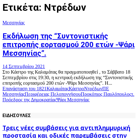
Ετικέτα: Ντρέδων
Μεσσηνίας
Eκδήλωση της “Συντονιστικής
επιτροπής εορτασμού 200 ετών -Ψάρι
Μεσσηνίας”.
14 Σεπτεμβρίου 2021
Στο Κάστρο της Καλαμάτας θα πραγματοποιηθεί , το Σάββατο 18
Σεπτεμβρίου στις 19:30, η κεντρική εκδήλωση της “Συντονιστικής
επιτροπής εορτασμού 200 ετών -Ψάρι Μεσσηνίας”. Η...
Επανάσταση του 1821
Καλαμάτας
Κάστρο
Ντρέδων
ΠΕ
Μεσσηνίας
Περιφέρειας Πελοποννήσου
Προκόπιος Παυλόπουλος
τ.
Πρόεδρος της Δημοκρατίας
Ψάρι Μεσσηνίας
ΕΙΔΗΣΟΥΛΕΣ
Τρεις νέες συμβάσεις για αντιπλημμυρική
προστασία και οδικές παρεμβάσεις στην