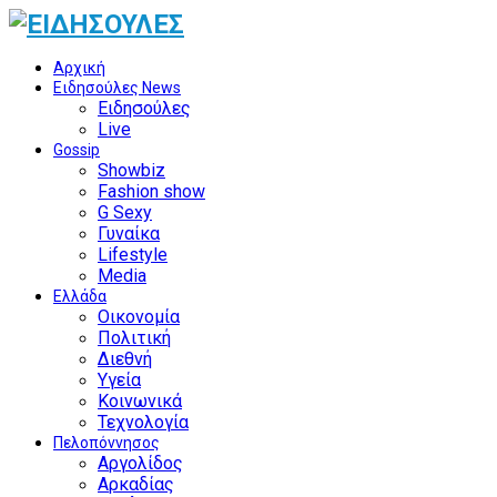
Αρχική
Ειδησούλες News
Ειδησούλες
Live
Gossip
Showbiz
Fashion show
G Sexy
Γυναίκα
Lifestyle
Media
Ελλάδα
Οικονομία
Πολιτική
Διεθνή
Υγεία
Κοινωνικά
Τεχνολογία
Πελοπόννησος
Αργολίδος
Αρκαδίας