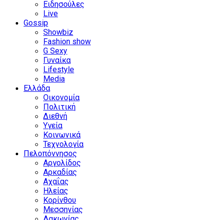
Ειδησούλες
Live
Gossip
Showbiz
Fashion show
G Sexy
Γυναίκα
Lifestyle
Media
Ελλάδα
Οικονομία
Πολιτική
Διεθνή
Υγεία
Κοινωνικά
Τεχνολογία
Πελοπόννησος
Αργολίδος
Αρκαδίας
Αχαΐας
Ηλείας
Κορίνθου
Μεσσηνίας
Λακωνίας