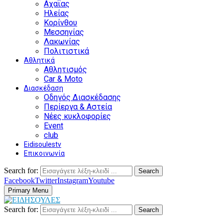
Αχαΐας
Ηλείας
Κορίνθου
Μεσσηνίας
Λακωνίας
Πολιτιστικά
Αθλητικά
Αθλητισμός
Car & Moto
Διασκέδαση
Οδηγός Διασκέδασης
Περίεργα & Αστεία
Νέες κυκλοφορίες
Event
club
Eidisoulestv
Επικοινωνία
Search for:
Search
Facebook
Twitter
Instagram
Youtube
Primary Menu
Search for:
Search