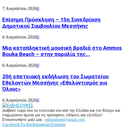
7 Αυγούστου 2026
0
Επίσημη Πρόσκληση – 15η Συνεδρίαση
Δημοτικού Συμβουλίου Μεσσήνης
6 Αυγούστου 2026
0
Μια καταπληκτική μουσική βραδιά στο Ammos
Bouka Beach – στην παραλία της...
6 Αυγούστου 2026
0
20ή επετειακή εκδήλωση του Σωματείου
Εθελοντών Μεσσήνης «Εθελοντισμός για
Όλους»
6 Αυγούστου 2026
0
Διάβασε τώρα όλα τα τελευταία νέα από την Ελλάδα και τον Κόσμο και
ενημερώσου άμεσα για τις πρόσφατες ειδήσεις και εξελίξεις!
Επικοινωνήστε μαζί μας:
eidisouleseu@gmail.com
Facebook
Twitter
Instagram
Youtube