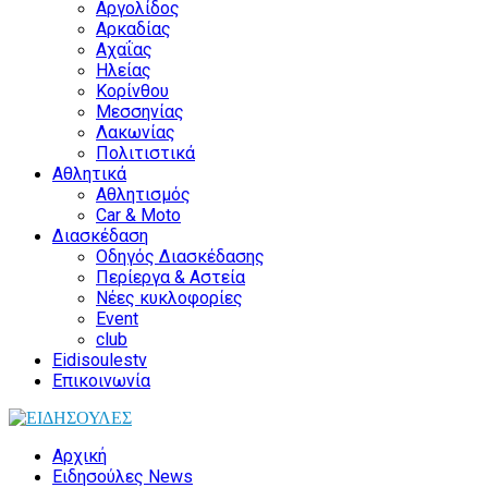
Αργολίδος
Αρκαδίας
Αχαΐας
Ηλείας
Κορίνθου
Μεσσηνίας
Λακωνίας
Πολιτιστικά
Αθλητικά
Αθλητισμός
Car & Moto
Διασκέδαση
Οδηγός Διασκέδασης
Περίεργα & Αστεία
Νέες κυκλοφορίες
Event
club
Eidisoulestv
Επικοινωνία
Αρχική
Ειδησούλες News