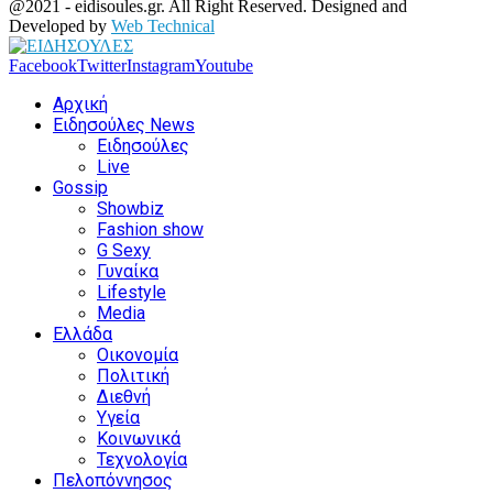
@2021 - eidisoules.gr. All Right Reserved. Designed and
Developed by
Web Technical
Facebook
Twitter
Instagram
Youtube
Αρχική
Ειδησούλες News
Ειδησούλες
Live
Gossip
Showbiz
Fashion show
G Sexy
Γυναίκα
Lifestyle
Media
Ελλάδα
Οικονομία
Πολιτική
Διεθνή
Υγεία
Κοινωνικά
Τεχνολογία
Πελοπόννησος