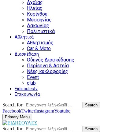
Αχαΐας
Ηλείας
Κορίνθου
Μεσσηνίας
Λακωνίας
Πολιτιστικά
Αθλητικά
Αθλητισμός
Car & Moto
Διασκέδαση
Οδηγός Διασκέδασης
Περίεργα & Αστεία
Νέες κυκλοφορίες
Event
club
Eidisoulestv
Επικοινωνία
Search for:
Search
Facebook
Twitter
Instagram
Youtube
Primary Menu
Search for:
Search