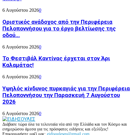
6 Αυγούστου 2026
0
Οριστικός ανάδοχος από την Περιφέρεια
Πελοποννήσου για το έργο βελτίωσης της
οδού...
6 Αυγούστου 2026
0
Το Φεστιβάλ Καντίνας έρχεται στον Άρι
Καλαμάτας!
6 Αυγούστου 2026
0
Υψηλός κίνδυνος πυρκαγιάς για την Περιφέρεια
Πελοποννήσου την Παρασκευή 7 Αυγούστου
2026
6 Αυγούστου 2026
0
Διάβασε τώρα όλα τα τελευταία νέα από την Ελλάδα και τον Κόσμο και
ενημερώσου άμεσα για τις πρόσφατες ειδήσεις και εξελίξεις!
Επικοινωνήστε μαζί μας:
eidisouleseu@gmail.com