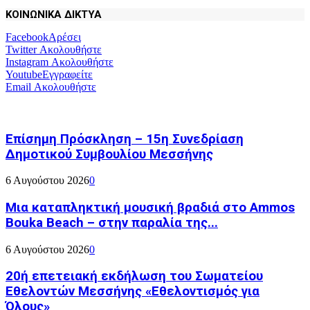
ΚΟΙΝΩΝΙΚΑ ΔΙΚΤΥΑ
Facebook
Αρέσει
Twitter
Ακολουθήστε
Instagram
Ακολουθήστε
Youtube
Εγγραφείτε
Email
Ακολουθήστε
Επίσημη Πρόσκληση – 15η Συνεδρίαση
Δημοτικού Συμβουλίου Μεσσήνης
6 Αυγούστου 2026
0
Μια καταπληκτική μουσική βραδιά στο Ammos
Bouka Beach – στην παραλία της...
6 Αυγούστου 2026
0
20ή επετειακή εκδήλωση του Σωματείου
Εθελοντών Μεσσήνης «Εθελοντισμός για
Όλους»