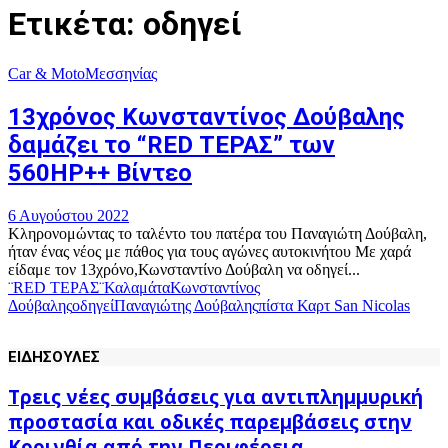
Ετικέτα: οδηγεί
Car & Moto
Μεσσηνίας
13χρόνος Κωνσταντίνος Δούβαλης
δαμάζει το “RED ΤΕΡΑΣ” των
560HP++ Βίντεο
6 Αυγούστου 2022
Κληρονομώντας το ταλέντο του πατέρα του Παναγιώτη Δούβαλη,
ήταν ένας νέος με πάθος για τους αγώνες αυτοκινήτου Με χαρά
είδαμε τον 13χρόνo,Κωνσταντίνο Δούβαλη να οδηγεί...
¨RED ΤΕΡΑΣ¨
Καλαμάτα
Κωνσταντίνος
Δούβαλης
οδηγεί
Παναγιώτης Δούβαλης
πίστα Καρτ San Nicolas
ΕΙΔΗΣΟΥΛΕΣ
Τρεις νέες συμβάσεις για αντιπλημμυρική
προστασία και οδικές παρεμβάσεις στην
Κορινθία από την Περιφέρεια