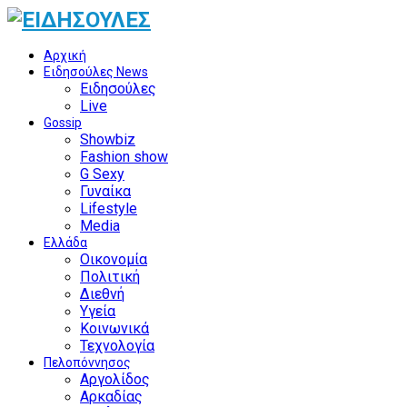
Αρχική
Ειδησούλες News
Ειδησούλες
Live
Gossip
Showbiz
Fashion show
G Sexy
Γυναίκα
Lifestyle
Media
Ελλάδα
Οικονομία
Πολιτική
Διεθνή
Υγεία
Κοινωνικά
Τεχνολογία
Πελοπόννησος
Αργολίδος
Αρκαδίας