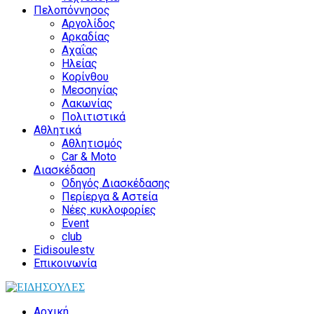
Πελοπόννησος
Αργολίδος
Αρκαδίας
Αχαΐας
Ηλείας
Κορίνθου
Μεσσηνίας
Λακωνίας
Πολιτιστικά
Αθλητικά
Αθλητισμός
Car & Moto
Διασκέδαση
Οδηγός Διασκέδασης
Περίεργα & Αστεία
Νέες κυκλοφορίες
Event
club
Eidisoulestv
Επικοινωνία
Αρχική