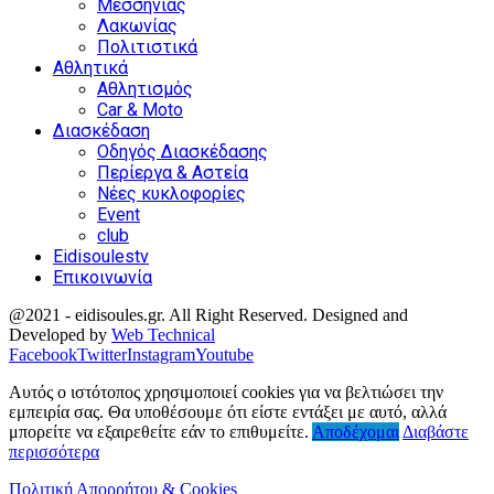
Μεσσηνίας
Λακωνίας
Πολιτιστικά
Αθλητικά
Αθλητισμός
Car & Moto
Διασκέδαση
Οδηγός Διασκέδασης
Περίεργα & Αστεία
Νέες κυκλοφορίες
Event
club
Eidisoulestv
Επικοινωνία
@2021 - eidisoules.gr. All Right Reserved. Designed and
Developed by
Web Technical
Facebook
Twitter
Instagram
Youtube
Αυτός ο ιστότοπος χρησιμοποιεί cookies για να βελτιώσει την
εμπειρία σας. Θα υποθέσουμε ότι είστε εντάξει με αυτό, αλλά
μπορείτε να εξαιρεθείτε εάν το επιθυμείτε.
Αποδέχομαι
Διαβάστε
περισσότερα
Πολιτική Απορρήτου & Cookies