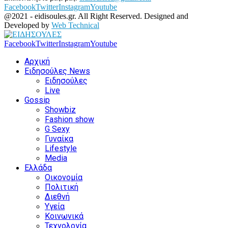
Facebook
Twitter
Instagram
Youtube
@2021 - eidisoules.gr. All Right Reserved. Designed and
Developed by
Web Technical
Facebook
Twitter
Instagram
Youtube
Αρχική
Ειδησούλες News
Ειδησούλες
Live
Gossip
Showbiz
Fashion show
G Sexy
Γυναίκα
Lifestyle
Media
Ελλάδα
Οικονομία
Πολιτική
Διεθνή
Υγεία
Κοινωνικά
Τεχνολογία