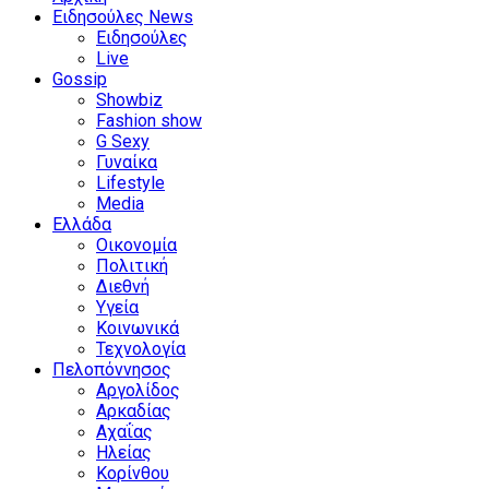
Ειδησούλες News
Ειδησούλες
Live
Gossip
Showbiz
Fashion show
G Sexy
Γυναίκα
Lifestyle
Media
Ελλάδα
Οικονομία
Πολιτική
Διεθνή
Υγεία
Κοινωνικά
Τεχνολογία
Πελοπόννησος
Αργολίδος
Αρκαδίας
Αχαΐας
Ηλείας
Κορίνθου