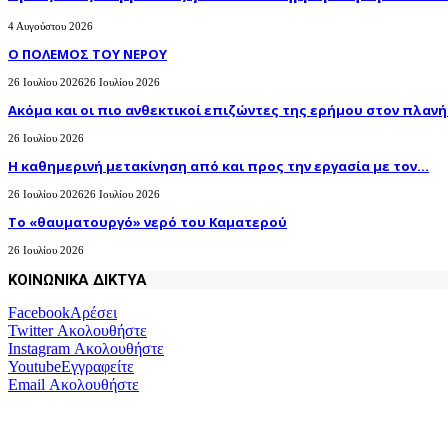
4 Αυγούστου 2026
Ο ΠΟΛΕΜΟΣ ΤΟΥ ΝΕΡΟΥ
26 Ιουλίου 2026
26 Ιουλίου 2026
Ακόμα και οι πιο ανθεκτικοί επιζώντες της ερήμου στον πλανήτ
26 Ιουλίου 2026
H καθημερινή μετακίνηση από και προς την εργασία με τον...
26 Ιουλίου 2026
26 Ιουλίου 2026
Το «θαυματουργό» νερό του Καματερού
26 Ιουλίου 2026
ΚΟΙΝΩΝΙΚΑ ΔΙΚΤΥΑ
Facebook
Αρέσει
Twitter
Ακολουθήστε
Instagram
Ακολουθήστε
Youtube
Εγγραφείτε
Email
Ακολουθήστε