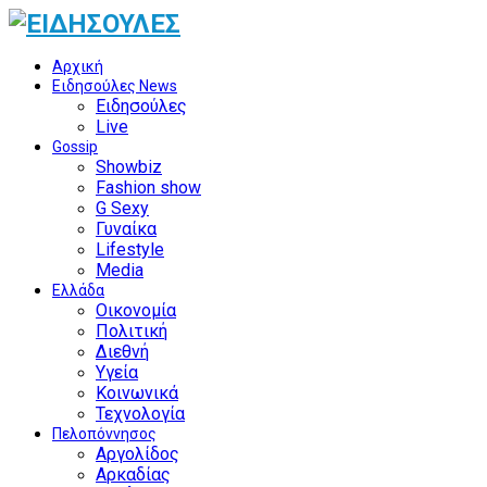
Αρχική
Ειδησούλες News
Ειδησούλες
Live
Gossip
Showbiz
Fashion show
G Sexy
Γυναίκα
Lifestyle
Media
Ελλάδα
Οικονομία
Πολιτική
Διεθνή
Υγεία
Κοινωνικά
Τεχνολογία
Πελοπόννησος
Αργολίδος
Αρκαδίας