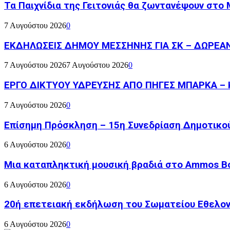
Τα Παιχνίδια της Γειτονιάς θα ζωντανέψουν στο
7 Αυγούστου 2026
0
ΕΚΔΗΛΩΣΕΙΣ ΔΗΜΟΥ ΜΕΣΣΗΝΗΣ ΓΙΑ ΣΚ – ΔΩΡΕΑ
7 Αυγούστου 2026
7 Αυγούστου 2026
0
ΕΡΓΟ ΔΙΚΤΥΟΥ ΥΔΡΕΥΣΗΣ ΑΠΟ ΠΗΓΕΣ ΜΠΑΡΚΑ – 
7 Αυγούστου 2026
0
Επίσημη Πρόσκληση – 15η Συνεδρίαση Δημοτικο
6 Αυγούστου 2026
0
Μια καταπληκτική μουσική βραδιά στο Ammos Bou
6 Αυγούστου 2026
0
20ή επετειακή εκδήλωση του Σωματείου Εθελον
6 Αυγούστου 2026
0