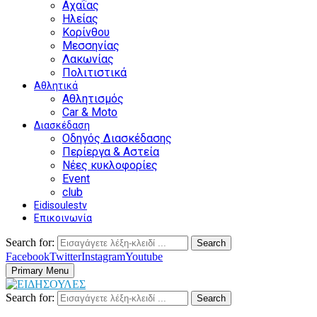
Αχαΐας
Ηλείας
Κορίνθου
Μεσσηνίας
Λακωνίας
Πολιτιστικά
Αθλητικά
Αθλητισμός
Car & Moto
Διασκέδαση
Οδηγός Διασκέδασης
Περίεργα & Αστεία
Νέες κυκλοφορίες
Event
club
Eidisoulestv
Επικοινωνία
Search for:
Search
Facebook
Twitter
Instagram
Youtube
Primary Menu
Search for:
Search