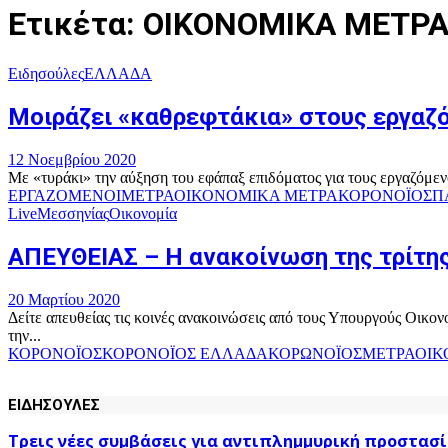
Ετικέτα: ΟΙΚΟΝΟΜΙΚΑ ΜΕΤΡ
Ειδησούλες
ΕΛΛΑΔΑ
Μοιράζει «καθρεφτάκια» στους εργαζό
12 Νοεμβρίου 2020
Με «τυράκι» την αύξηση του εφάπαξ επιδόματος για τους εργαζόμε
ΕΡΓΑΖΟΜΕΝΟΙ
ΜΕΤΡΑ
ΟΙΚΟΝΟΜΙΚΑ ΜΕΤΡΑΚΟΡΟΝΟΪΟΣ
Π
Live
Μεσσηνίας
Οικονομία
ΑΠΕΥΘΕΙΑΣ – Η ανακοίνωση της τρίτης
20 Μαρτίου 2020
Δείτε απευθείας τις κοινές ανακοινώσεις από τους Υπουργούς Οικ
την...
ΚΟΡΟΝΟΪΟΣ
ΚΟΡΟΝΟΪΟΣ ΕΛΛΑΔΑ
ΚΟΡΩΝΟΪΟΣ
ΜΕΤΡΑ
ΟΙΚ
ΕΙΔΗΣΟΥΛΕΣ
Τρεις νέες συμβάσεις για αντιπλημμυρική προστασί