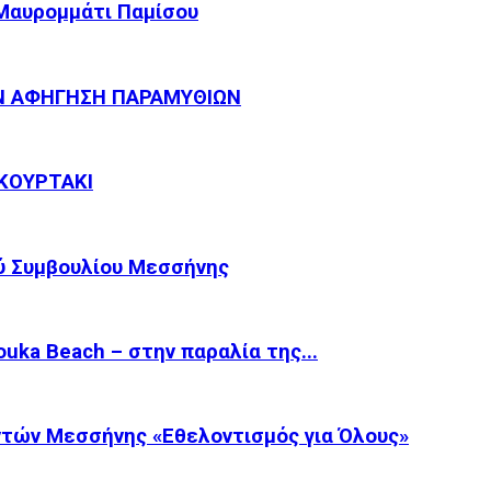
 Μαυρομμάτι Παμίσου
Ν ΑΦΗΓΗΣΗ ΠΑΡΑΜΥΘΙΩΝ
ΚΟΥΡΤΑΚΙ
ύ Συμβουλίου Μεσσήνης
ka Beach – στην παραλία της...
τών Μεσσήνης «Εθελοντισμός για Όλους»