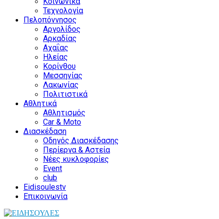
Κοινωνικά
Τεχνολογία
Πελοπόννησος
Αργολίδος
Αρκαδίας
Αχαΐας
Ηλείας
Κορίνθου
Μεσσηνίας
Λακωνίας
Πολιτιστικά
Αθλητικά
Αθλητισμός
Car & Moto
Διασκέδαση
Οδηγός Διασκέδασης
Περίεργα & Αστεία
Νέες κυκλοφορίες
Event
club
Eidisoulestv
Επικοινωνία