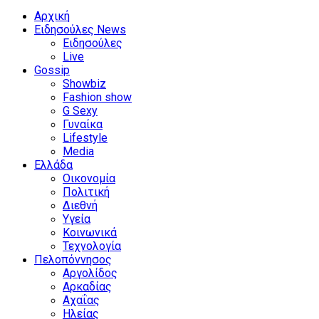
Αρχική
Ειδησούλες News
Ειδησούλες
Live
Gossip
Showbiz
Fashion show
G Sexy
Γυναίκα
Lifestyle
Media
Ελλάδα
Οικονομία
Πολιτική
Διεθνή
Υγεία
Κοινωνικά
Τεχνολογία
Πελοπόννησος
Αργολίδος
Αρκαδίας
Αχαΐας
Ηλείας