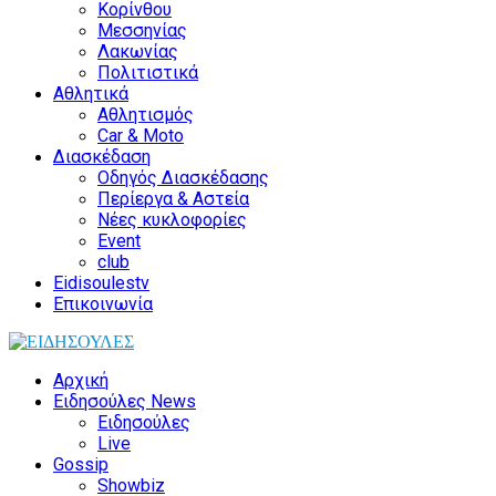
Κορίνθου
Μεσσηνίας
Λακωνίας
Πολιτιστικά
Αθλητικά
Αθλητισμός
Car & Moto
Διασκέδαση
Οδηγός Διασκέδασης
Περίεργα & Αστεία
Νέες κυκλοφορίες
Event
club
Eidisoulestv
Επικοινωνία
Αρχική
Ειδησούλες News
Ειδησούλες
Live
Gossip
Showbiz