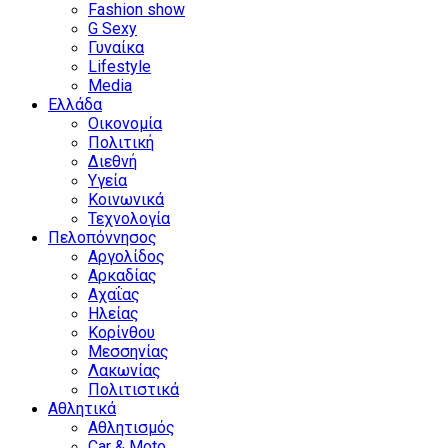
Fashion show
G Sexy
Γυναίκα
Lifestyle
Media
Ελλάδα
Οικονομία
Πολιτική
Διεθνή
Υγεία
Κοινωνικά
Τεχνολογία
Πελοπόννησος
Αργολίδος
Αρκαδίας
Αχαΐας
Ηλείας
Κορίνθου
Μεσσηνίας
Λακωνίας
Πολιτιστικά
Αθλητικά
Αθλητισμός
Car & Moto