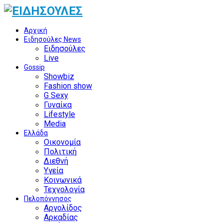
Αρχική
Ειδησούλες News
Ειδησούλες
Live
Gossip
Showbiz
Fashion show
G Sexy
Γυναίκα
Lifestyle
Media
Ελλάδα
Οικονομία
Πολιτική
Διεθνή
Υγεία
Κοινωνικά
Τεχνολογία
Πελοπόννησος
Αργολίδος
Αρκαδίας