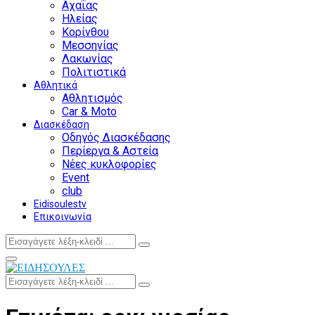
Αχαΐας
Ηλείας
Κορίνθου
Μεσσηνίας
Λακωνίας
Πολιτιστικά
Αθλητικά
Αθλητισμός
Car & Moto
Διασκέδαση
Οδηγός Διασκέδασης
Περίεργα & Αστεία
Νέες κυκλοφορίες
Event
club
Eidisoulestv
Επικοινωνία
Search
Search
for:
Facebook
Twitter
Instagram
Youtube
Primary
Menu
Search
Search
for: