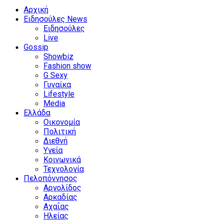
Facebook
Twitter
Instagram
Youtube
Αρχική
Ειδησούλες News
Ειδησούλες
Live
Gossip
Showbiz
Fashion show
G Sexy
Γυναίκα
Lifestyle
Media
Ελλάδα
Οικονομία
Πολιτική
Διεθνή
Υγεία
Κοινωνικά
Τεχνολογία
Πελοπόννησος
Αργολίδος
Αρκαδίας
Αχαΐας
Ηλείας