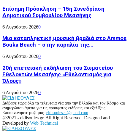
Επίσημη Πρόσκληση – 15η Συνεδρίαση
Δημοτικού Συμβουλίου Μεσσήνης
6 Αυγούστου 2026
0
Μια καταπληκτική μουσική βραδιά στο Ammos
Bouka Beach – στην παραλία της...
6 Αυγούστου 2026
0
20ή επετειακή εκδήλωση του Σωματείου
Εθελοντών Μεσσήνης «Εθελοντισμός για
Όλους»
6 Αυγούστου 2026
0
Διάβασε τώρα όλα τα τελευταία νέα από την Ελλάδα και τον Κόσμο και
ενημερώσου άμεσα για τις πρόσφατες ειδήσεις και εξελίξεις!
Επικοινωνήστε μαζί μας:
eidisouleseu@gmail.com
Facebook
Twitter
Instagram
Youtube
@2021 - eidisoules.gr. All Right Reserved. Designed and
Developed by
Web Technical