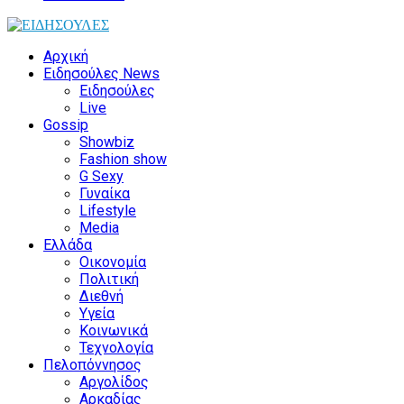
Αρχική
Ειδησούλες News
Ειδησούλες
Live
Gossip
Showbiz
Fashion show
G Sexy
Γυναίκα
Lifestyle
Media
Ελλάδα
Οικονομία
Πολιτική
Διεθνή
Υγεία
Κοινωνικά
Τεχνολογία
Πελοπόννησος
Αργολίδος
Αρκαδίας