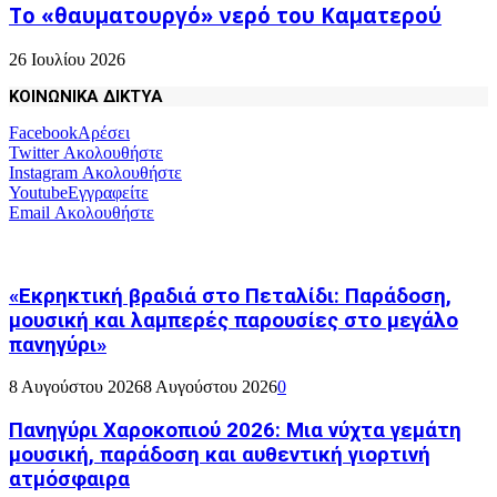
Το «θαυματουργό» νερό του Καματερού
26 Ιουλίου 2026
ΚΟΙΝΩΝΙΚΑ ΔΙΚΤΥΑ
Facebook
Αρέσει
Twitter
Ακολουθήστε
Instagram
Ακολουθήστε
Youtube
Εγγραφείτε
Email
Ακολουθήστε
«Εκρηκτική βραδιά στο Πεταλίδι: Παράδοση,
μουσική και λαμπερές παρουσίες στο μεγάλο
πανηγύρι»
8 Αυγούστου 2026
8 Αυγούστου 2026
0
Πανηγύρι Χαροκοπιού 2026: Μια νύχτα γεμάτη
μουσική, παράδοση και αυθεντική γιορτινή
ατμόσφαιρα