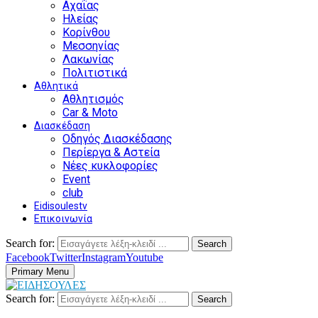
Αχαΐας
Ηλείας
Κορίνθου
Μεσσηνίας
Λακωνίας
Πολιτιστικά
Αθλητικά
Αθλητισμός
Car & Moto
Διασκέδαση
Οδηγός Διασκέδασης
Περίεργα & Αστεία
Νέες κυκλοφορίες
Event
club
Eidisoulestv
Επικοινωνία
Search for:
Search
Facebook
Twitter
Instagram
Youtube
Primary Menu
Search for:
Search