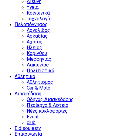
Διεθνή
Υγεία
Κοινωνικά
Τεχνολογία
Πελοπόννησος
Αργολίδος
Αρκαδίας
Αχαΐας
Ηλείας
Κορίνθου
Μεσσηνίας
Λακωνίας
Πολιτιστικά
Αθλητικά
Αθλητισμός
Car & Moto
Διασκέδαση
Οδηγός Διασκέδασης
Περίεργα & Αστεία
Νέες κυκλοφορίες
Event
club
Eidisoulestv
Επικοινωνία