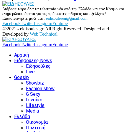
Διάβασε τώρα όλα τα τελευταία νέα από την Ελλάδα και τον Κόσμο και
ενημερώσου άμεσα για τις πρόσφατες ειδήσεις και εξελίξεις!
Επικοινωνήστε μαζί μας:
eidisouleseu@gmail.com
Facebook
Twitter
Instagram
Youtube
@2021 - eidisoules.gr. All Right Reserved. Designed and
Developed by
Web Technical
Facebook
Twitter
Instagram
Youtube
Αρχική
Ειδησούλες News
Ειδησούλες
Live
Gossip
Showbiz
Fashion show
G Sexy
Γυναίκα
Lifestyle
Media
Ελλάδα
Οικονομία
Πολιτική