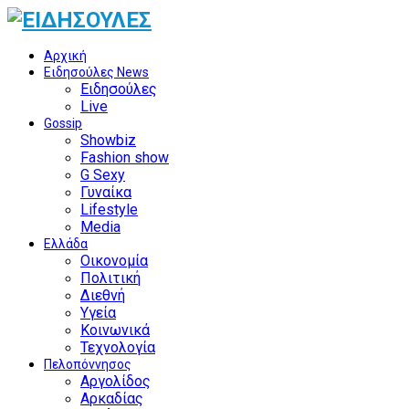
Αρχική
Ειδησούλες News
Ειδησούλες
Live
Gossip
Showbiz
Fashion show
G Sexy
Γυναίκα
Lifestyle
Media
Ελλάδα
Οικονομία
Πολιτική
Διεθνή
Υγεία
Κοινωνικά
Τεχνολογία
Πελοπόννησος
Αργολίδος
Αρκαδίας