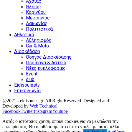
Αχαΐας
Ηλείας
Κορίνθου
Μεσσηνίας
Λακωνίας
Πολιτιστικά
Αθλητικά
Αθλητισμός
Car & Moto
Διασκέδαση
Οδηγός Διασκέδασης
Περίεργα & Αστεία
Νέες κυκλοφορίες
Event
club
Eidisoulestv
Επικοινωνία
@2021 - eidisoules.gr. All Right Reserved. Designed and
Developed by
Web Technical
Facebook
Twitter
Instagram
Youtube
Αυτός ο ιστότοπος χρησιμοποιεί cookies για να βελτιώσει την
εμπειρία σας. Θα υποθέσουμε ότι είστε εντάξει με αυτό, αλλά
μπορείτε να εξαιρεθείτε εάν το επιθυμείτε.
Αποδέχομαι
Διαβάστε