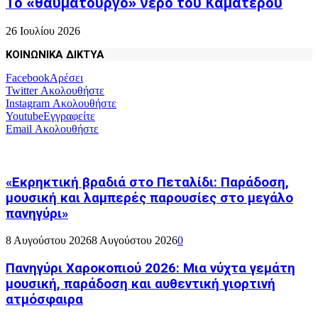
Το «θαυματουργό» νερό του Καματερού
26 Ιουλίου 2026
ΚΟΙΝΩΝΙΚΑ ΔΙΚΤΥΑ
Facebook
Αρέσει
Twitter
Ακολουθήστε
Instagram
Ακολουθήστε
Youtube
Εγγραφείτε
Email
Ακολουθήστε
«Εκρηκτική βραδιά στο Πεταλίδι: Παράδοση,
μουσική και λαμπερές παρουσίες στο μεγάλο
πανηγύρι»
8 Αυγούστου 2026
8 Αυγούστου 2026
0
Πανηγύρι Χαροκοπιού 2026: Μια νύχτα γεμάτη
μουσική, παράδοση και αυθεντική γιορτινή
ατμόσφαιρα