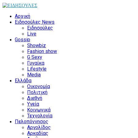
Αρχική
Ειδησούλες News
Ειδησούλες
Live
Gossip
Showbiz
Fashion show
G Sexy
Γυναίκα
Lifestyle
Media
Ελλάδα
Οικονομία
Πολιτική
Διεθνή
Υγεία
Κοινωνικά
Τεχνολογία
Πελοπόννησος
Αργολίδος
Αρκαδίας