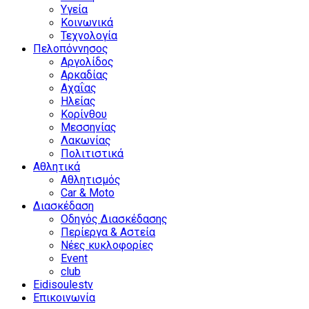
Υγεία
Κοινωνικά
Τεχνολογία
Πελοπόννησος
Αργολίδος
Αρκαδίας
Αχαΐας
Ηλείας
Κορίνθου
Μεσσηνίας
Λακωνίας
Πολιτιστικά
Αθλητικά
Αθλητισμός
Car & Moto
Διασκέδαση
Οδηγός Διασκέδασης
Περίεργα & Αστεία
Νέες κυκλοφορίες
Event
club
Eidisoulestv
Επικοινωνία