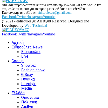
Διάβασε τώρα όλα τα τελευταία νέα από την Ελλάδα και τον Κόσμο και
ενημερώσου άμεσα για τις πρόσφατες ειδήσεις και εξελίξεις!
Επικοινωνήστε μαζί μας:
eidisouleseu@gmail.com
Facebook
Twitter
Instagram
Youtube
@2021 - eidisoules.gr. All Right Reserved. Designed and
Developed by
Web Technical
Facebook
Twitter
Instagram
Youtube
Αρχική
Ειδησούλες News
Ειδησούλες
Live
Gossip
Showbiz
Fashion show
G Sexy
Γυναίκα
Lifestyle
Media
Ελλάδα
Οικονομία
Πολιτική
Διεθνή