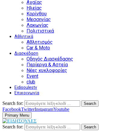
Αχαΐας
Ηλείας
Κορίνθου
Μεσσηνίας
Λακωνίας
Πολιτιστικά
Αθλητικά
Αθλητισμός
Car & Moto
Διασκέδαση
Οδηγός Διασκέδασης
Περίεργα & Αστεία
Νέες κυκλοφορίες
Event
club
Eidisoulestv
Επικοινωνία
Search for:
Search
Facebook
Twitter
Instagram
Youtube
Primary Menu
Search for:
Search