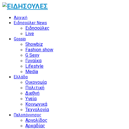
Αρχική
Ειδησούλες News
Ειδησούλες
Live
Gossip
Showbiz
Fashion show
G Sexy
Γυναίκα
Lifestyle
Media
Ελλάδα
Οικονομία
Πολιτική
Διεθνή
Υγεία
Κοινωνικά
Τεχνολογία
Πελοπόννησος
Αργολίδος
Αρκαδίας