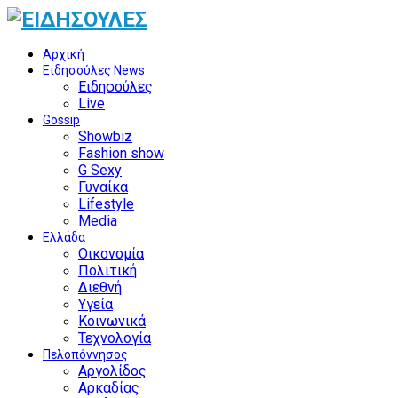
Αρχική
Ειδησούλες News
Ειδησούλες
Live
Gossip
Showbiz
Fashion show
G Sexy
Γυναίκα
Lifestyle
Media
Ελλάδα
Οικονομία
Πολιτική
Διεθνή
Υγεία
Κοινωνικά
Τεχνολογία
Πελοπόννησος
Αργολίδος
Αρκαδίας