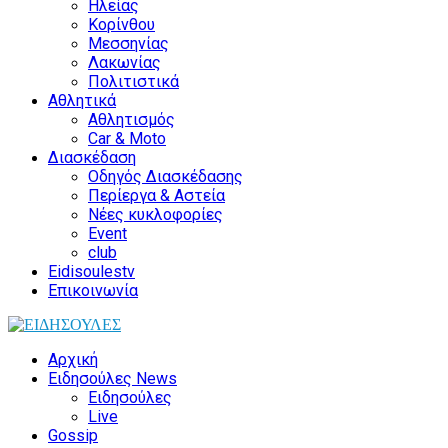
Ηλείας
Κορίνθου
Μεσσηνίας
Λακωνίας
Πολιτιστικά
Αθλητικά
Αθλητισμός
Car & Moto
Διασκέδαση
Οδηγός Διασκέδασης
Περίεργα & Αστεία
Νέες κυκλοφορίες
Event
club
Eidisoulestv
Επικοινωνία
Αρχική
Ειδησούλες News
Ειδησούλες
Live
Gossip