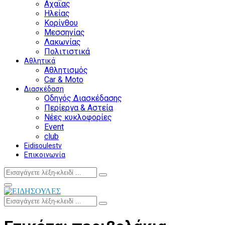
Αχαΐας
Ηλείας
Κορίνθου
Μεσσηνίας
Λακωνίας
Πολιτιστικά
Αθλητικά
Αθλητισμός
Car & Moto
Διασκέδαση
Οδηγός Διασκέδασης
Περίεργα & Αστεία
Νέες κυκλοφορίες
Event
club
Eidisoulestv
Επικοινωνία
Search
Search
for:
Facebook
Twitter
Instagram
Youtube
Primary
Menu
Search
Search
for: