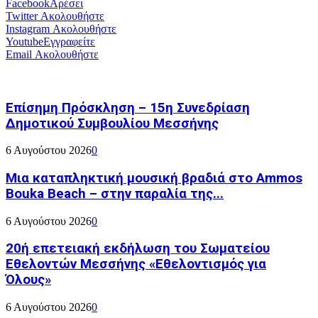
Facebook
Αρέσει
Twitter
Ακολουθήστε
Instagram
Ακολουθήστε
Youtube
Εγγραφείτε
Email
Ακολουθήστε
Επίσημη Πρόσκληση – 15η Συνεδρίαση
Δημοτικού Συμβουλίου Μεσσήνης
6 Αυγούστου 2026
0
Μια καταπληκτική μουσική βραδιά στο Ammos
Bouka Beach – στην παραλία της...
6 Αυγούστου 2026
0
20ή επετειακή εκδήλωση του Σωματείου
Εθελοντών Μεσσήνης «Εθελοντισμός για
Όλους»
6 Αυγούστου 2026
0