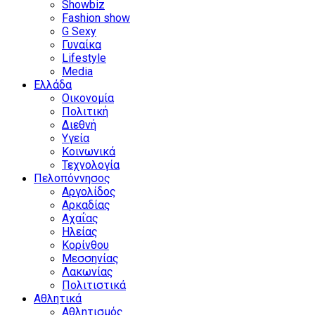
Showbiz
Fashion show
G Sexy
Γυναίκα
Lifestyle
Media
Ελλάδα
Οικονομία
Πολιτική
Διεθνή
Υγεία
Κοινωνικά
Τεχνολογία
Πελοπόννησος
Αργολίδος
Αρκαδίας
Αχαΐας
Ηλείας
Κορίνθου
Μεσσηνίας
Λακωνίας
Πολιτιστικά
Αθλητικά
Αθλητισμός