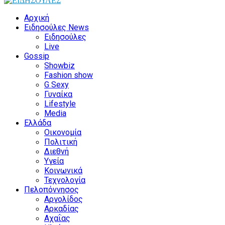
Facebook
Twitter
Instagram
Youtube
Αρχική
Ειδησούλες News
Ειδησούλες
Live
Gossip
Showbiz
Fashion show
G Sexy
Γυναίκα
Lifestyle
Media
Ελλάδα
Οικονομία
Πολιτική
Διεθνή
Υγεία
Κοινωνικά
Τεχνολογία
Πελοπόννησος
Αργολίδος
Αρκαδίας
Αχαΐας