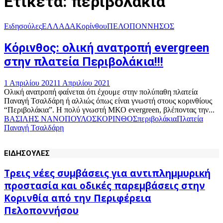
Ετικέτα: περιβολάκια
Ειδησούλες
ΕΛΛΑΔΑ
Κορίνθου
ΠΕΛΟΠΟΝΝΗΣΟΣ
Κόρινθος: ολική ανατροπή evergreen
στην πλατεία Περιβολάκια!!!
1 Απριλίου 2021
1 Απριλίου 2021
Ολική ανατροπή φαίνεται ότι έχουμε στην πολύπαθη πλατεία
Παναγή Τσαλδάρη ή αλλιώς όπως είναι γνωστή στους κορινθίους
“Περιβολάκια”. Η πολύ γνωστή ΜΚΟ evergreen, βλέποντας την...
ΒΑΣΙΛΗΣ ΝΑΝΟΠΟΥΛΟΣ
ΚΟΡΙΝΘΟΣ
περιβολάκια
Πλατεία
Παναγή Τσαλδάρη
ΕΙΔΗΣΟΥΛΕΣ
Τρεις νέες συμβάσεις για αντιπλημμυρική
προστασία και οδικές παρεμβάσεις στην
Κορινθία από την Περιφέρεια
Πελοποννήσου