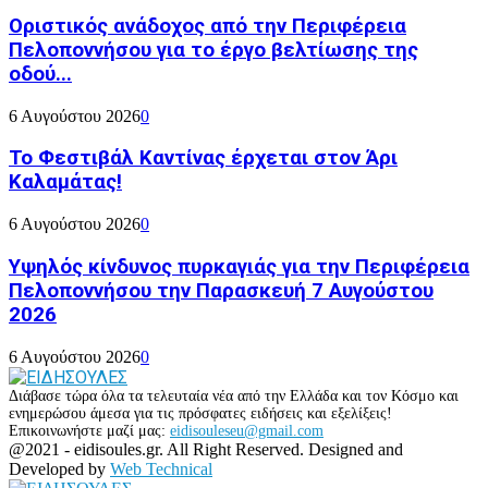
Οριστικός ανάδοχος από την Περιφέρεια
Πελοποννήσου για το έργο βελτίωσης της
οδού...
6 Αυγούστου 2026
0
Το Φεστιβάλ Καντίνας έρχεται στον Άρι
Καλαμάτας!
6 Αυγούστου 2026
0
Υψηλός κίνδυνος πυρκαγιάς για την Περιφέρεια
Πελοποννήσου την Παρασκευή 7 Αυγούστου
2026
6 Αυγούστου 2026
0
Διάβασε τώρα όλα τα τελευταία νέα από την Ελλάδα και τον Κόσμο και
ενημερώσου άμεσα για τις πρόσφατες ειδήσεις και εξελίξεις!
Επικοινωνήστε μαζί μας:
eidisouleseu@gmail.com
Facebook
Twitter
Instagram
Youtube
@2021 - eidisoules.gr. All Right Reserved. Designed and
Developed by
Web Technical