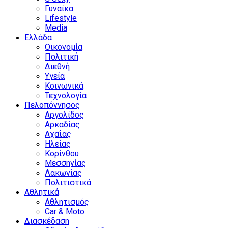
Γυναίκα
Lifestyle
Media
Ελλάδα
Οικονομία
Πολιτική
Διεθνή
Υγεία
Κοινωνικά
Τεχνολογία
Πελοπόννησος
Αργολίδος
Αρκαδίας
Αχαΐας
Ηλείας
Κορίνθου
Μεσσηνίας
Λακωνίας
Πολιτιστικά
Αθλητικά
Αθλητισμός
Car & Moto
Διασκέδαση