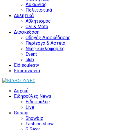
Λακωνίας
Πολιτιστικά
Αθλητικά
Αθλητισμός
Car & Moto
Διασκέδαση
Οδηγός Διασκέδασης
Περίεργα & Αστεία
Νέες κυκλοφορίες
Event
club
Eidisoulestv
Επικοινωνία
Αρχική
Ειδησούλες News
Ειδησούλες
Live
Gossip
Showbiz
Fashion show
G Sexy