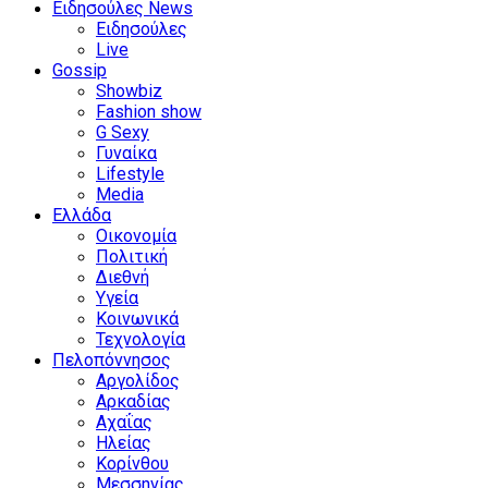
Ειδησούλες News
Ειδησούλες
Live
Gossip
Showbiz
Fashion show
G Sexy
Γυναίκα
Lifestyle
Media
Ελλάδα
Οικονομία
Πολιτική
Διεθνή
Υγεία
Κοινωνικά
Τεχνολογία
Πελοπόννησος
Αργολίδος
Αρκαδίας
Αχαΐας
Ηλείας
Κορίνθου
Μεσσηνίας