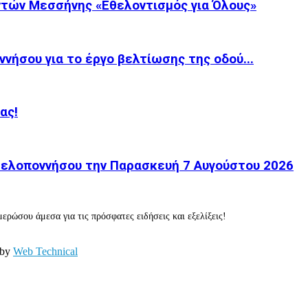
τών Μεσσήνης «Εθελοντισμός για Όλους»
νήσου για το έργο βελτίωσης της οδού...
ας!
 Πελοποννήσου την Παρασκευή 7 Αυγούστου 2026
ερώσου άμεσα για τις πρόσφατες ειδήσεις και εξελίξεις!
 by
Web Technical