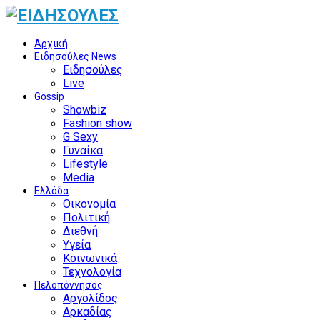
Αρχική
Ειδησούλες News
Ειδησούλες
Live
Gossip
Showbiz
Fashion show
G Sexy
Γυναίκα
Lifestyle
Media
Ελλάδα
Οικονομία
Πολιτική
Διεθνή
Υγεία
Κοινωνικά
Τεχνολογία
Πελοπόννησος
Αργολίδος
Αρκαδίας