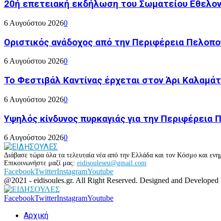
20ή επετειακή εκδήλωση του Σωματείου Εθελον
6 Αυγούστου 2026
0
Οριστικός ανάδοχος από την Περιφέρεια Πελοπον
6 Αυγούστου 2026
0
Το Φεστιβάλ Καντίνας έρχεται στον Άρι Καλαμάτ
6 Αυγούστου 2026
0
Υψηλός κίνδυνος πυρκαγιάς για την Περιφέρεια
6 Αυγούστου 2026
0
Διάβασε τώρα όλα τα τελευταία νέα από την Ελλάδα και τον Κόσμο και ενημ
Επικοινωνήστε μαζί μας:
eidisouleseu@gmail.com
Facebook
Twitter
Instagram
Youtube
@2021 - eidisoules.gr. All Right Reserved. Designed and Developed
Facebook
Twitter
Instagram
Youtube
Αρχική