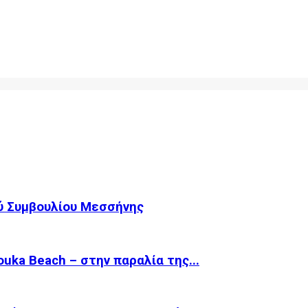
ύ Συμβουλίου Μεσσήνης
ka Beach – στην παραλία της...