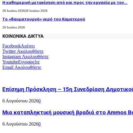
H καθημερινή μετακίνηση από και προς την εργασία με τον...
26 Ιουλίου 2026
26 Ιουλίου 2026
Το «θαυματουργό» νερό του Καματερού
26 Ιουλίου 2026
ΚΟΙΝΩΝΙΚΑ ΔΙΚΤΥΑ
Facebook
Αρέσει
Twitter
Ακολουθήστε
Instagram
Ακολουθήστε
Youtube
Εγγραφείτε
Email
Ακολουθήστε
Επίσημη Πρόσκληση – 15η Συνεδρίαση Δημοτικο
6 Αυγούστου 2026
0
Μια καταπληκτική μουσική βραδιά στο Ammos Bou
6 Αυγούστου 2026
0