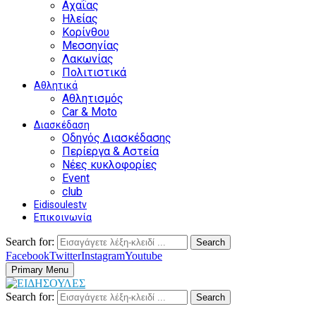
Αχαΐας
Ηλείας
Κορίνθου
Μεσσηνίας
Λακωνίας
Πολιτιστικά
Αθλητικά
Αθλητισμός
Car & Moto
Διασκέδαση
Οδηγός Διασκέδασης
Περίεργα & Αστεία
Νέες κυκλοφορίες
Event
club
Eidisoulestv
Επικοινωνία
Search for:
Search
Facebook
Twitter
Instagram
Youtube
Primary Menu
Search for:
Search