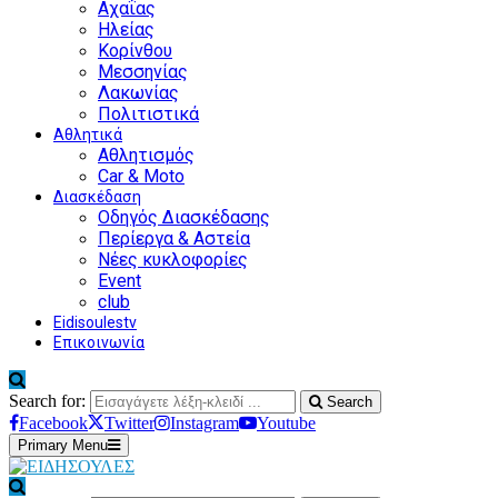
Αχαΐας
Ηλείας
Κορίνθου
Μεσσηνίας
Λακωνίας
Πολιτιστικά
Αθλητικά
Αθλητισμός
Car & Moto
Διασκέδαση
Οδηγός Διασκέδασης
Περίεργα & Αστεία
Νέες κυκλοφορίες
Event
club
Eidisoulestv
Επικοινωνία
Search for:
Search
Facebook
Twitter
Instagram
Youtube
Primary Menu