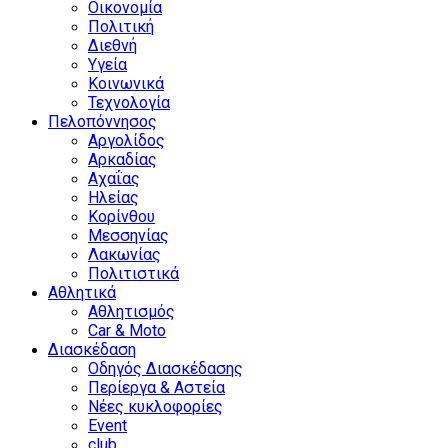
Οικονομία
Πολιτική
Διεθνή
Υγεία
Κοινωνικά
Τεχνολογία
Πελοπόννησος
Αργολίδος
Αρκαδίας
Αχαΐας
Ηλείας
Κορίνθου
Μεσσηνίας
Λακωνίας
Πολιτιστικά
Αθλητικά
Αθλητισμός
Car & Moto
Διασκέδαση
Οδηγός Διασκέδασης
Περίεργα & Αστεία
Νέες κυκλοφορίες
Event
club