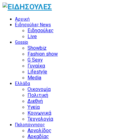
Αρχική
Ειδησούλες News
Ειδησούλες
Live
Gossip
Showbiz
Fashion show
G Sexy
Γυναίκα
Lifestyle
Media
Ελλάδα
Οικονομία
Πολιτική
Διεθνή
Υγεία
Κοινωνικά
Τεχνολογία
Πελοπόννησος
Αργολίδος
Αρκαδίας