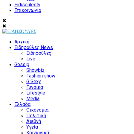
Eidisoulestv
Επικοινωνία
Αρχική
Ειδησούλες News
Ειδησούλες
Live
Gossip
Showbiz
Fashion show
G Sexy
Γυναίκα
Lifestyle
Media
Ελλάδα
Οικονομία
Πολιτική
Διεθνή
Υγεία
Κοινωνικά