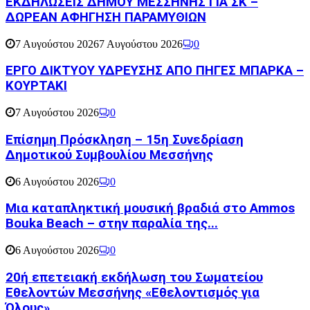
ΕΚΔΗΛΩΣΕΙΣ ΔΗΜΟΥ ΜΕΣΣΗΝΗΣ ΓΙΑ ΣΚ –
ΔΩΡΕΑΝ ΑΦΗΓΗΣΗ ΠΑΡΑΜΥΘΙΩΝ
7 Αυγούστου 2026
7 Αυγούστου 2026
0
ΕΡΓΟ ΔΙΚΤΥΟΥ ΥΔΡΕΥΣΗΣ ΑΠΟ ΠΗΓΕΣ ΜΠΑΡΚΑ –
ΚΟΥΡΤΑΚΙ
7 Αυγούστου 2026
0
Επίσημη Πρόσκληση – 15η Συνεδρίαση
Δημοτικού Συμβουλίου Μεσσήνης
6 Αυγούστου 2026
0
Μια καταπληκτική μουσική βραδιά στο Ammos
Bouka Beach – στην παραλία της...
6 Αυγούστου 2026
0
20ή επετειακή εκδήλωση του Σωματείου
Εθελοντών Μεσσήνης «Εθελοντισμός για
Όλους»