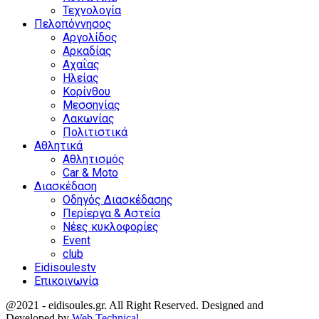
Τεχνολογία
Πελοπόννησος
Αργολίδος
Αρκαδίας
Αχαΐας
Ηλείας
Κορίνθου
Μεσσηνίας
Λακωνίας
Πολιτιστικά
Αθλητικά
Αθλητισμός
Car & Moto
Διασκέδαση
Οδηγός Διασκέδασης
Περίεργα & Αστεία
Νέες κυκλοφορίες
Event
club
Eidisoulestv
Επικοινωνία
@2021 - eidisoules.gr. All Right Reserved. Designed and
Developed by
Web Technical