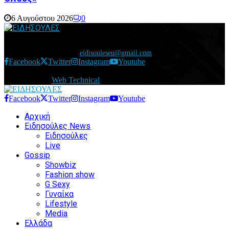
6 Αυγούστου 2026
0
Διάβασε τώρα όλα τα τελευταία νέα από την Ελλάδα και τον Κόσμο και
ενημερώσου άμεσα για τις πρόσφατες ειδήσεις και εξελίξεις!
Επικοινωνήστε μαζί μας:
eidisouleseu@gmail.com
Facebook
Twitter
Instagram
Youtube
@2021 - eidisoules.gr. All Right Reserved. Designed and
Developed by
Web Technical
Facebook
Twitter
Instagram
Youtube
Αρχική
Ειδησούλες News
Ειδησούλες
Live
Gossip
Showbiz
Fashion show
G Sexy
Γυναίκα
Lifestyle
Media
Ελλάδα