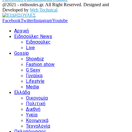
@2021 - eidisoules.gr. All Right Reserved. Designed and
Developed by
Web Technical
Facebook
Twitter
Instagram
Youtube
Αρχική
Ειδησούλες News
Ειδησούλες
Live
Gossip
Showbiz
Fashion show
G Sexy
Γυναίκα
Lifestyle
Media
Ελλάδα
Οικονομία
Πολιτική
Διεθνή
Υγεία
Κοινωνικά
Τεχνολογία
Πελοπόννησος