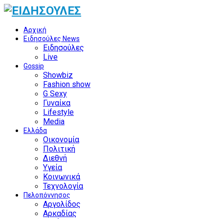
Αρχική
Ειδησούλες News
Ειδησούλες
Live
Gossip
Showbiz
Fashion show
G Sexy
Γυναίκα
Lifestyle
Media
Ελλάδα
Οικονομία
Πολιτική
Διεθνή
Υγεία
Κοινωνικά
Τεχνολογία
Πελοπόννησος
Αργολίδος
Αρκαδίας