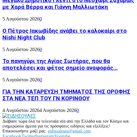
Μεγάλο Δημοτικό Γλέντι στο Νεοχώρι Ζαχάρως
με Χαρά Βέρρα και Γιάννη Μαλλιωτάκη
5 Αυγούστου 2026
0
Ο Πέτρος Ιακωβίδης ανάβει το καλοκαίρι στο
Nishi Night Club
5 Αυγούστου 2026
0
Το πανηγύρι της Αγίας Σωτήρας, που θα
αποτελέσει και φέτος σημείο αναφοράς...
5 Αυγούστου 2026
0
ΓΙΑ ΤΗΝ ΚΑΤΑΡΕΥΣΗ ΤΜΗΜΑΤΟΣ ΤΗΣ ΟΡΟΦΗΣ
ΣΤΑ ΝΕΑ ΤΕΠ ΤΟΥ ΓΝ ΚΟΡΙΝΘΟΥ
4 Αυγούστου 2026
4 Αυγούστου 2026
0
Διάβασε τώρα όλα τα τελευταία νέα από την Ελλάδα και τον Κόσμο και
ενημερώσου άμεσα για τις πρόσφατες ειδήσεις και εξελίξεις!
Επικοινωνήστε μαζί μας:
eidisouleseu@gmail.com
Facebook
Twitter
Instagram
Youtube