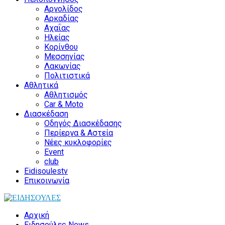
Αργολίδος
Αρκαδίας
Αχαΐας
Ηλείας
Κορίνθου
Μεσσηνίας
Λακωνίας
Πολιτιστικά
Αθλητικά
Αθλητισμός
Car & Moto
Διασκέδαση
Οδηγός Διασκέδασης
Περίεργα & Αστεία
Νέες κυκλοφορίες
Event
club
Eidisoulestv
Επικοινωνία
Αρχική
Ειδησούλες News