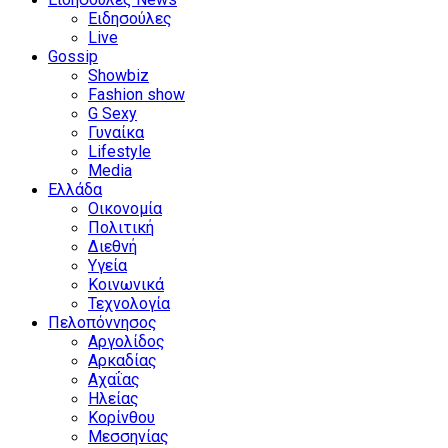
Ειδησούλες
Live
Gossip
Showbiz
Fashion show
G Sexy
Γυναίκα
Lifestyle
Media
Ελλάδα
Οικονομία
Πολιτική
Διεθνή
Υγεία
Κοινωνικά
Τεχνολογία
Πελοπόννησος
Αργολίδος
Αρκαδίας
Αχαΐας
Ηλείας
Κορίνθου
Μεσσηνίας