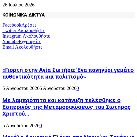
26 Ιουλίου 2026
ΚΟΙΝΩΝΙΚΑ ΔΙΚΤΥΑ
Facebook
Αρέσει
Twitter
Ακολουθήστε
Instagram
Ακολουθήστε
Youtube
Εγγραφείτε
Email
Ακολουθήστε
«Γιορτή στην Αγία Σωτήρα: Ένα πανηγύρι γεμάτο
αυθεντικότητα και πολιτισμό»
5 Αυγούστου 2026
6 Αυγούστου 2026
0
Με λαμπρότητα και κατάνυξη τελέσθηκε ο
Εσπερινός της Μεταμορφώσεως του Σωτήρος
Χριστού...
5 Αυγούστου 2026
0