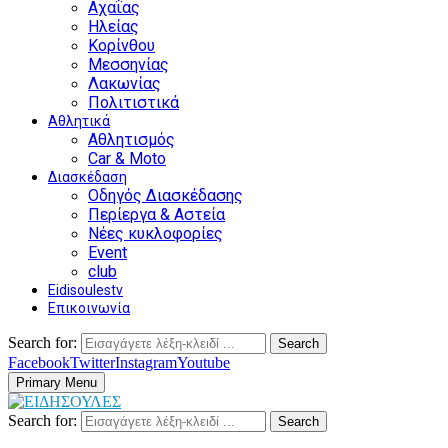
Αχαΐας
Ηλείας
Κορίνθου
Μεσσηνίας
Λακωνίας
Πολιτιστικά
Αθλητικά
Αθλητισμός
Car & Moto
Διασκέδαση
Οδηγός Διασκέδασης
Περίεργα & Αστεία
Νέες κυκλοφορίες
Event
club
Eidisoulestv
Επικοινωνία
Search for:
Search
Facebook
Twitter
Instagram
Youtube
Primary Menu
Search for:
Search