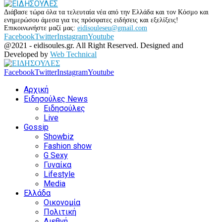
Διάβασε τώρα όλα τα τελευταία νέα από την Ελλάδα και τον Κόσμο και
ενημερώσου άμεσα για τις πρόσφατες ειδήσεις και εξελίξεις!
Επικοινωνήστε μαζί μας:
eidisouleseu@gmail.com
Facebook
Twitter
Instagram
Youtube
@2021 - eidisoules.gr. All Right Reserved. Designed and
Developed by
Web Technical
Facebook
Twitter
Instagram
Youtube
Αρχική
Ειδησούλες News
Ειδησούλες
Live
Gossip
Showbiz
Fashion show
G Sexy
Γυναίκα
Lifestyle
Media
Ελλάδα
Οικονομία
Πολιτική
Διεθνή