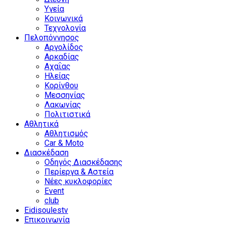
Υγεία
Κοινωνικά
Τεχνολογία
Πελοπόννησος
Αργολίδος
Αρκαδίας
Αχαΐας
Ηλείας
Κορίνθου
Μεσσηνίας
Λακωνίας
Πολιτιστικά
Αθλητικά
Αθλητισμός
Car & Moto
Διασκέδαση
Οδηγός Διασκέδασης
Περίεργα & Αστεία
Νέες κυκλοφορίες
Event
club
Eidisoulestv
Επικοινωνία