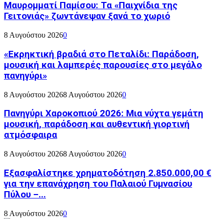
Μαυρομματί Παμίσου: Τα «Παιχνίδια της
Γειτονιάς» ζωντάνεψαν ξανά το χωριό
8 Αυγούστου 2026
0
«Εκρηκτική βραδιά στο Πεταλίδι: Παράδοση,
μουσική και λαμπερές παρουσίες στο μεγάλο
πανηγύρι»
8 Αυγούστου 2026
8 Αυγούστου 2026
0
Πανηγύρι Χαροκοπιού 2026: Μια νύχτα γεμάτη
μουσική, παράδοση και αυθεντική γιορτινή
ατμόσφαιρα
8 Αυγούστου 2026
8 Αυγούστου 2026
0
Εξασφαλίστηκε χρηματοδότηση 2.850.000,00 €
για την επανάχρηση του Παλαιού Γυμνασίου
Πύλου –...
8 Αυγούστου 2026
0