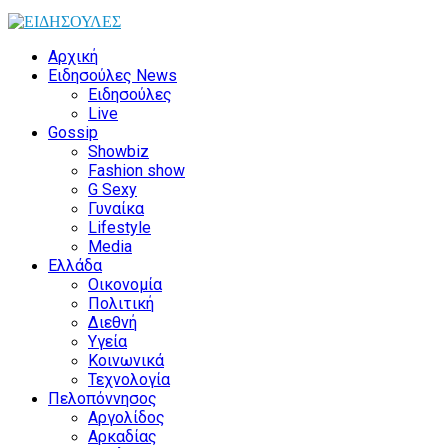
Αρχική
Ειδησούλες News
Ειδησούλες
Live
Gossip
Showbiz
Fashion show
G Sexy
Γυναίκα
Lifestyle
Media
Ελλάδα
Οικονομία
Πολιτική
Διεθνή
Υγεία
Κοινωνικά
Τεχνολογία
Πελοπόννησος
Αργολίδος
Αρκαδίας