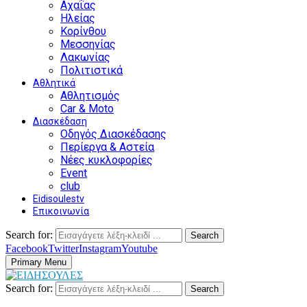
Αχαΐας
Ηλείας
Κορίνθου
Μεσσηνίας
Λακωνίας
Πολιτιστικά
Αθλητικά
Αθλητισμός
Car & Moto
Διασκέδαση
Οδηγός Διασκέδασης
Περίεργα & Αστεία
Νέες κυκλοφορίες
Event
club
Eidisoulestv
Επικοινωνία
Search for:
Search
Facebook
Twitter
Instagram
Youtube
Primary Menu
Search for:
Search