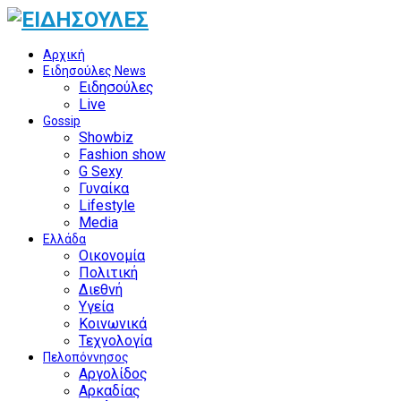
Αρχική
Ειδησούλες News
Ειδησούλες
Live
Gossip
Showbiz
Fashion show
G Sexy
Γυναίκα
Lifestyle
Media
Ελλάδα
Οικονομία
Πολιτική
Διεθνή
Υγεία
Κοινωνικά
Τεχνολογία
Πελοπόννησος
Αργολίδος
Αρκαδίας