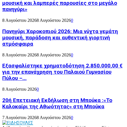
μουσική και λαμπερές παρουσίες στο μεγάλο
πανηγύρι»
8 Αυγούστου 2026
8 Αυγούστου 2026
0
Πανηγύρι Χαροκοπιού 2026: Μια νύχτα γεμάτη
μουσική, παράδοση και αυθεντική γιορτινή
ατμόσφαιρα
8 Αυγούστου 2026
8 Αυγούστου 2026
0
Εξασφαλίστηκε χρηματοδότηση 2.850.000,00 €
για την επανάχρηση του Παλαιού Γυμνασίου
Πύλου –...
8 Αυγούστου 2026
0
20ή Επετειακή Εκδήλωση στη Μπούκα :«Το
Καλοκαίρι της Αθωότητας» στη Μπούκα
7 Αυγούστου 2026
8 Αυγούστου 2026
0