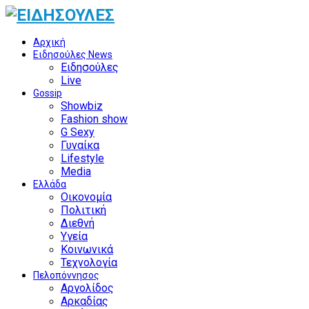
Αρχική
Ειδησούλες News
Ειδησούλες
Live
Gossip
Showbiz
Fashion show
G Sexy
Γυναίκα
Lifestyle
Media
Ελλάδα
Οικονομία
Πολιτική
Διεθνή
Υγεία
Κοινωνικά
Τεχνολογία
Πελοπόννησος
Αργολίδος
Αρκαδίας