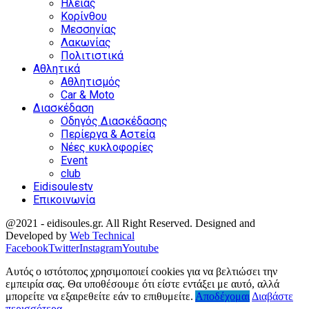
Ηλείας
Κορίνθου
Μεσσηνίας
Λακωνίας
Πολιτιστικά
Αθλητικά
Αθλητισμός
Car & Moto
Διασκέδαση
Οδηγός Διασκέδασης
Περίεργα & Αστεία
Νέες κυκλοφορίες
Event
club
Eidisoulestv
Επικοινωνία
@2021 - eidisoules.gr. All Right Reserved. Designed and
Developed by
Web Technical
Facebook
Twitter
Instagram
Youtube
Αυτός ο ιστότοπος χρησιμοποιεί cookies για να βελτιώσει την
εμπειρία σας. Θα υποθέσουμε ότι είστε εντάξει με αυτό, αλλά
μπορείτε να εξαιρεθείτε εάν το επιθυμείτε.
Αποδέχομαι
Διαβάστε
περισσότερα