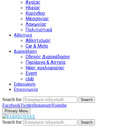
Αχαΐας
Ηλείας
Κορίνθου
Μεσσηνίας
Λακωνίας
Πολιτιστικά
Αθλητικά
Αθλητισμός
Car & Moto
Διασκέδαση
Οδηγός Διασκέδασης
Περίεργα & Αστεία
Νέες κυκλοφορίες
Event
club
Eidisoulestv
Επικοινωνία
Search for:
Search
Facebook
Twitter
Instagram
Youtube
Primary Menu
Search for:
Search