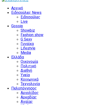
Αρχική
Ειδησούλες News
Ειδησούλες
Live
Gossip
Showbiz
Fashion show
G Sexy
Γυναίκα
Lifestyle
Media
Ελλάδα
Οικονομία
Πολιτική
Διεθνή
Υγεία
Κοινωνικά
Τεχνολογία
Πελοπόννησος
Αργολίδος
Αρκαδίας
Αχαΐας