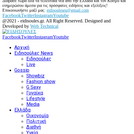
Διάβασε τώρα όλα τα τελευταία νέα από την Ελλάδα και τον Κόσμο και
ενημερώσου άμεσα για τις πρόσφατες ειδήσεις και εξελίξεις!
Επικοινωνήστε μαζί μας:
eidisouleseu@gmail.com
Facebook
Twitter
Instagram
Youtube
@2021 - eidisoules.gr. All Right Reserved. Designed and
Developed by
Web Technical
Facebook
Twitter
Instagram
Youtube
Αρχική
Ειδησούλες News
Ειδησούλες
Live
Gossip
Showbiz
Fashion show
G Sexy
Γυναίκα
Lifestyle
Media
Ελλάδα
Οικονομία
Πολιτική
Διεθνή
Υγεία