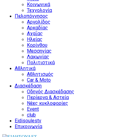
Κοινωνικά
Τεχνολογία
Πελοπόννησος
Αργολίδος
Αρκαδίας
Αχαΐας
Ηλείας
Κορίνθου
Μεσσηνίας
Λακωνίας
Πολιτιστικά
Αθλητικά
Αθλητισμός
Car & Moto
Διασκέδαση
Οδηγός Διασκέδασης
Περίεργα & Αστεία
Νέες κυκλοφορίες
Event
club
Eidisoulestv
Επικοινωνία