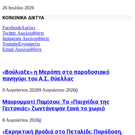
26 Ιουλίου 2026
ΚΟΙΝΩΝΙΚΑ ΔΙΚΤΥΑ
Facebook
Αρέσει
Twitter
Ακολουθήστε
Instagram
Ακολουθήστε
Youtube
Εγγραφείτε
Email
Ακολουθήστε
«Βούλιαξε» η Μερόπη στο παραδοσιακό
πανηγύρι του Α.Σ. Θύελλας
9 Αυγούστου 2026
9 Αυγούστου 2026
0
Μαυρομματί Παμίσου: Τα «Παιχνίδια της
Γειτονιάς» ζωντάνεψαν ξανά το χωριό
8 Αυγούστου 2026
0
«Εκρηκτική βραδιά στο Πεταλίδι: Παράδοση,