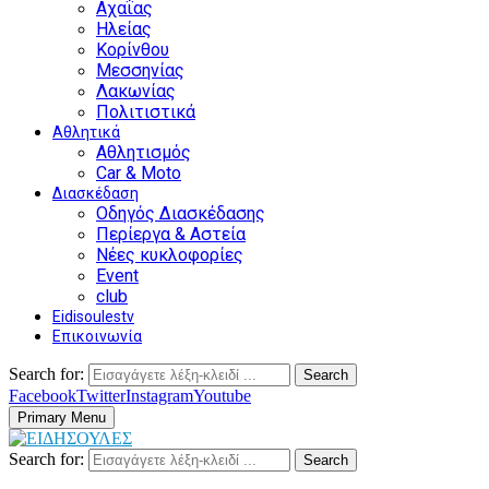
Αχαΐας
Ηλείας
Κορίνθου
Μεσσηνίας
Λακωνίας
Πολιτιστικά
Αθλητικά
Αθλητισμός
Car & Moto
Διασκέδαση
Οδηγός Διασκέδασης
Περίεργα & Αστεία
Νέες κυκλοφορίες
Event
club
Eidisoulestv
Επικοινωνία
Search for:
Search
Facebook
Twitter
Instagram
Youtube
Primary Menu
Search for:
Search