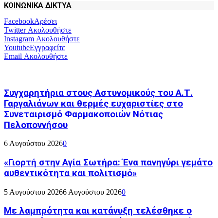
ΚΟΙΝΩΝΙΚΑ ΔΙΚΤΥΑ
Facebook
Αρέσει
Twitter
Ακολουθήστε
Instagram
Ακολουθήστε
Youtube
Εγγραφείτε
Email
Ακολουθήστε
Συγχαρητήρια στους Αστυνομικούς του Α.Τ.
Γαργαλιάνων και θερμές ευχαριστίες στο
Συνεταιρισμό Φαρμακοποιών Νότιας
Πελοποννήσου
6 Αυγούστου 2026
0
«Γιορτή στην Αγία Σωτήρα: Ένα πανηγύρι γεμάτο
αυθεντικότητα και πολιτισμό»
5 Αυγούστου 2026
6 Αυγούστου 2026
0
Με λαμπρότητα και κατάνυξη τελέσθηκε ο