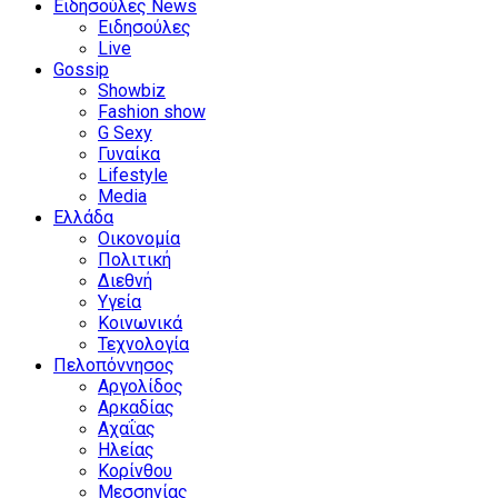
Ειδησούλες News
Ειδησούλες
Live
Gossip
Showbiz
Fashion show
G Sexy
Γυναίκα
Lifestyle
Media
Ελλάδα
Οικονομία
Πολιτική
Διεθνή
Υγεία
Κοινωνικά
Τεχνολογία
Πελοπόννησος
Αργολίδος
Αρκαδίας
Αχαΐας
Ηλείας
Κορίνθου
Μεσσηνίας