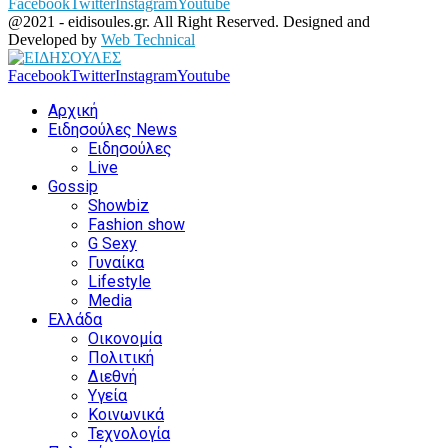
Facebook
Twitter
Instagram
Youtube
@2021 - eidisoules.gr. All Right Reserved. Designed and
Developed by
Web Technical
Facebook
Twitter
Instagram
Youtube
Αρχική
Ειδησούλες News
Ειδησούλες
Live
Gossip
Showbiz
Fashion show
G Sexy
Γυναίκα
Lifestyle
Media
Ελλάδα
Οικονομία
Πολιτική
Διεθνή
Υγεία
Κοινωνικά
Τεχνολογία