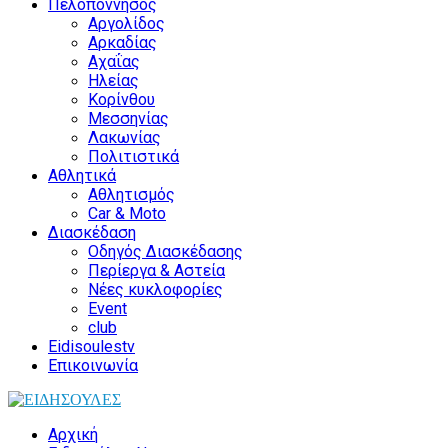
Πελοπόννησος
Αργολίδος
Αρκαδίας
Αχαΐας
Ηλείας
Κορίνθου
Μεσσηνίας
Λακωνίας
Πολιτιστικά
Αθλητικά
Αθλητισμός
Car & Moto
Διασκέδαση
Οδηγός Διασκέδασης
Περίεργα & Αστεία
Νέες κυκλοφορίες
Event
club
Eidisoulestv
Επικοινωνία
Αρχική