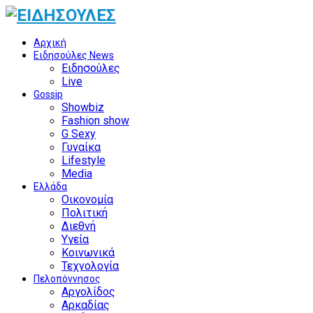
Αρχική
Ειδησούλες News
Ειδησούλες
Live
Gossip
Showbiz
Fashion show
G Sexy
Γυναίκα
Lifestyle
Media
Ελλάδα
Οικονομία
Πολιτική
Διεθνή
Υγεία
Κοινωνικά
Τεχνολογία
Πελοπόννησος
Αργολίδος
Αρκαδίας