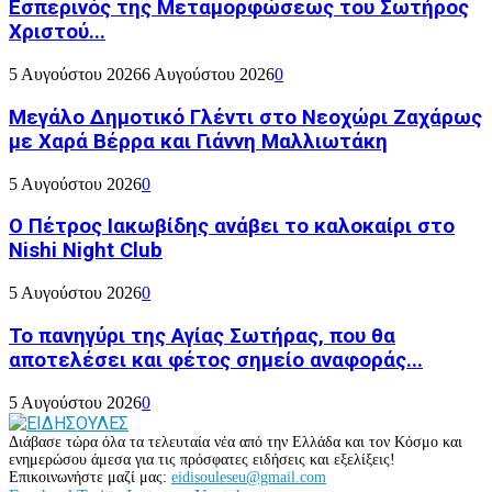
Εσπερινός της Μεταμορφώσεως του Σωτήρος
Χριστού...
5 Αυγούστου 2026
6 Αυγούστου 2026
0
Μεγάλο Δημοτικό Γλέντι στο Νεοχώρι Ζαχάρως
με Χαρά Βέρρα και Γιάννη Μαλλιωτάκη
5 Αυγούστου 2026
0
Ο Πέτρος Ιακωβίδης ανάβει το καλοκαίρι στο
Nishi Night Club
5 Αυγούστου 2026
0
Το πανηγύρι της Αγίας Σωτήρας, που θα
αποτελέσει και φέτος σημείο αναφοράς...
5 Αυγούστου 2026
0
Διάβασε τώρα όλα τα τελευταία νέα από την Ελλάδα και τον Κόσμο και
ενημερώσου άμεσα για τις πρόσφατες ειδήσεις και εξελίξεις!
Επικοινωνήστε μαζί μας:
eidisouleseu@gmail.com