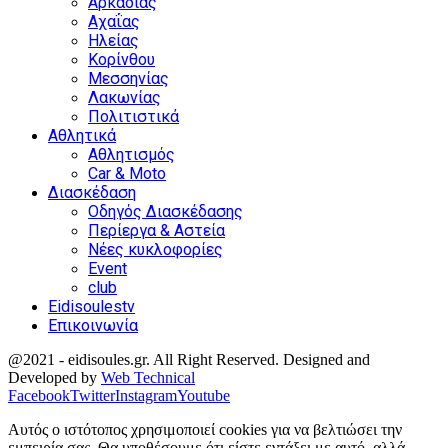
Αρκαδίας
Αχαΐας
Ηλείας
Κορίνθου
Μεσσηνίας
Λακωνίας
Πολιτιστικά
Αθλητικά
Αθλητισμός
Car & Moto
Διασκέδαση
Οδηγός Διασκέδασης
Περίεργα & Αστεία
Νέες κυκλοφορίες
Event
club
Eidisoulestv
Επικοινωνία
@2021 - eidisoules.gr. All Right Reserved. Designed and
Developed by
Web Technical
Facebook
Twitter
Instagram
Youtube
Αυτός ο ιστότοπος χρησιμοποιεί cookies για να βελτιώσει την
εμπειρία σας. Θα υποθέσουμε ότι είστε εντάξει με αυτό, αλλά