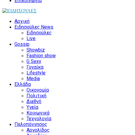
Επικοινωνία
Αρχική
Ειδησούλες News
Ειδησούλες
Live
Gossip
Showbiz
Fashion show
G Sexy
Γυναίκα
Lifestyle
Media
Ελλάδα
Οικονομία
Πολιτική
Διεθνή
Υγεία
Κοινωνικά
Τεχνολογία
Πελοπόννησος
Αργολίδος