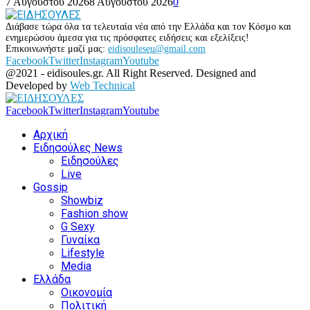
7 Αυγούστου 2026
8 Αυγούστου 2026
0
Διάβασε τώρα όλα τα τελευταία νέα από την Ελλάδα και τον Κόσμο και
ενημερώσου άμεσα για τις πρόσφατες ειδήσεις και εξελίξεις!
Επικοινωνήστε μαζί μας:
eidisouleseu@gmail.com
Facebook
Twitter
Instagram
Youtube
@2021 - eidisoules.gr. All Right Reserved. Designed and
Developed by
Web Technical
Facebook
Twitter
Instagram
Youtube
Αρχική
Ειδησούλες News
Ειδησούλες
Live
Gossip
Showbiz
Fashion show
G Sexy
Γυναίκα
Lifestyle
Media
Ελλάδα
Οικονομία
Πολιτική