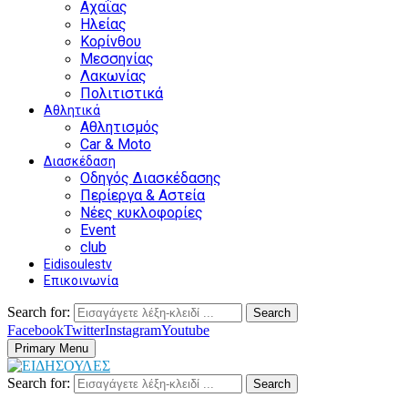
Αχαΐας
Ηλείας
Κορίνθου
Μεσσηνίας
Λακωνίας
Πολιτιστικά
Αθλητικά
Αθλητισμός
Car & Moto
Διασκέδαση
Οδηγός Διασκέδασης
Περίεργα & Αστεία
Νέες κυκλοφορίες
Event
club
Eidisoulestv
Επικοινωνία
Search for:
Search
Facebook
Twitter
Instagram
Youtube
Primary Menu
Search for:
Search