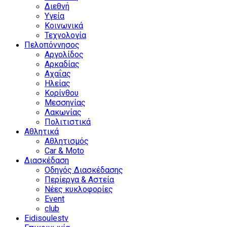
Διεθνή
Υγεία
Κοινωνικά
Τεχνολογία
Πελοπόννησος
Αργολίδος
Αρκαδίας
Αχαΐας
Ηλείας
Κορίνθου
Μεσσηνίας
Λακωνίας
Πολιτιστικά
Αθλητικά
Αθλητισμός
Car & Moto
Διασκέδαση
Οδηγός Διασκέδασης
Περίεργα & Αστεία
Νέες κυκλοφορίες
Event
club
Eidisoulestv