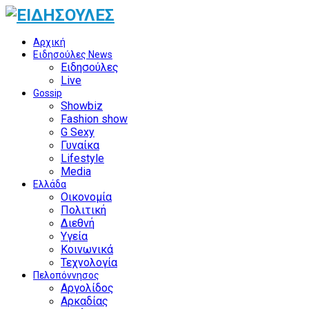
Αρχική
Ειδησούλες News
Ειδησούλες
Live
Gossip
Showbiz
Fashion show
G Sexy
Γυναίκα
Lifestyle
Media
Ελλάδα
Οικονομία
Πολιτική
Διεθνή
Υγεία
Κοινωνικά
Τεχνολογία
Πελοπόννησος
Αργολίδος
Αρκαδίας