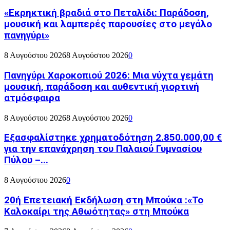
«Εκρηκτική βραδιά στο Πεταλίδι: Παράδοση,
μουσική και λαμπερές παρουσίες στο μεγάλο
πανηγύρι»
8 Αυγούστου 2026
8 Αυγούστου 2026
0
Πανηγύρι Χαροκοπιού 2026: Μια νύχτα γεμάτη
μουσική, παράδοση και αυθεντική γιορτινή
ατμόσφαιρα
8 Αυγούστου 2026
8 Αυγούστου 2026
0
Εξασφαλίστηκε χρηματοδότηση 2.850.000,00 €
για την επανάχρηση του Παλαιού Γυμνασίου
Πύλου –...
8 Αυγούστου 2026
0
20ή Επετειακή Εκδήλωση στη Μπούκα :«Το
Καλοκαίρι της Αθωότητας» στη Μπούκα