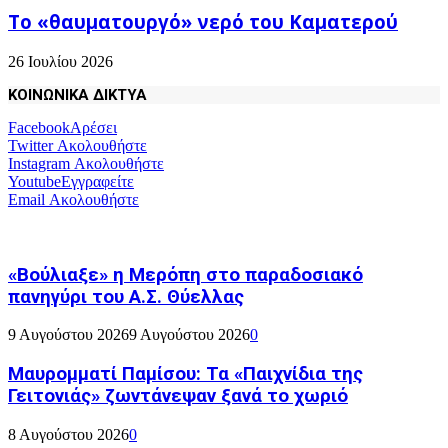
Το «θαυματουργό» νερό του Καματερού
26 Ιουλίου 2026
ΚΟΙΝΩΝΙΚΑ ΔΙΚΤΥΑ
Facebook
Αρέσει
Twitter
Ακολουθήστε
Instagram
Ακολουθήστε
Youtube
Εγγραφείτε
Email
Ακολουθήστε
«Βούλιαξε» η Μερόπη στο παραδοσιακό
πανηγύρι του Α.Σ. Θύελλας
9 Αυγούστου 2026
9 Αυγούστου 2026
0
Μαυρομματί Παμίσου: Τα «Παιχνίδια της
Γειτονιάς» ζωντάνεψαν ξανά το χωριό
8 Αυγούστου 2026
0