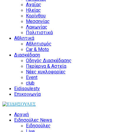
Αχαΐας
Ηλείας
Κορίνθου
Μεσσηνίας
Λακωνίας
Πολιτιστικά
Αθλητικά
Αθλητισμός
Car & Moto
Διασκέδαση
Οδηγός Διασκέδασης
Περίεργα & Αστεία
Νέες κυκλοφορίες
Event
club
Eidisoulestv
Επικοινωνία
Αρχική
Ειδησούλες News
Ειδησούλες
Live