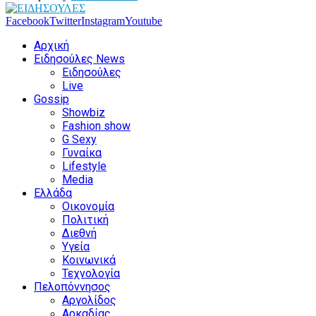
Facebook
Twitter
Instagram
Youtube
Αρχική
Ειδησούλες News
Ειδησούλες
Live
Gossip
Showbiz
Fashion show
G Sexy
Γυναίκα
Lifestyle
Media
Ελλάδα
Οικονομία
Πολιτική
Διεθνή
Υγεία
Κοινωνικά
Τεχνολογία
Πελοπόννησος
Αργολίδος
Αρκαδίας