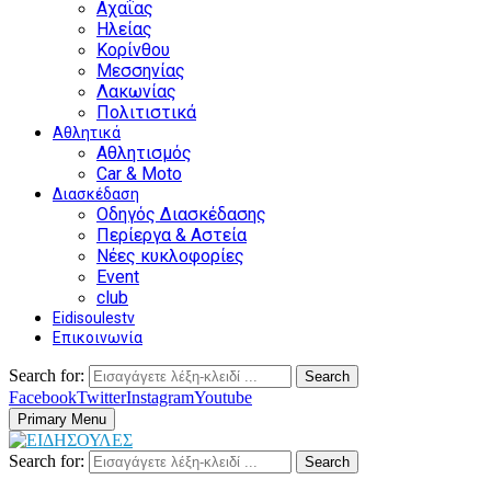
Αχαΐας
Ηλείας
Κορίνθου
Μεσσηνίας
Λακωνίας
Πολιτιστικά
Αθλητικά
Αθλητισμός
Car & Moto
Διασκέδαση
Οδηγός Διασκέδασης
Περίεργα & Αστεία
Νέες κυκλοφορίες
Event
club
Eidisoulestv
Επικοινωνία
Search for:
Search
Facebook
Twitter
Instagram
Youtube
Primary Menu
Search for:
Search