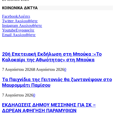
ΚΟΙΝΩΝΙΚΑ ΔΙΚΤΥΑ
Facebook
Αρέσει
Twitter
Ακολουθήστε
Instagram
Ακολουθήστε
Youtube
Εγγραφείτε
Email
Ακολουθήστε
20ή Επετειακή Εκδήλωση στη Μπούκα :«Το
Καλοκαίρι της Αθωότητας» στη Μπούκα
7 Αυγούστου 2026
8 Αυγούστου 2026
0
Τα Παιχνίδια της Γειτονιάς θα ζωντανέψουν στο
Μαυρομμάτι Παμίσου
7 Αυγούστου 2026
0
ΕΚΔΗΛΩΣΕΙΣ ΔΗΜΟΥ ΜΕΣΣΗΝΗΣ ΓΙΑ ΣΚ –
ΔΩΡΕΑΝ ΑΦΗΓΗΣΗ ΠΑΡΑΜΥΘΙΩΝ