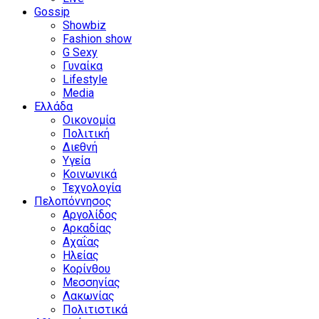
Gossip
Showbiz
Fashion show
G Sexy
Γυναίκα
Lifestyle
Media
Ελλάδα
Οικονομία
Πολιτική
Διεθνή
Υγεία
Κοινωνικά
Τεχνολογία
Πελοπόννησος
Αργολίδος
Αρκαδίας
Αχαΐας
Ηλείας
Κορίνθου
Μεσσηνίας
Λακωνίας
Πολιτιστικά