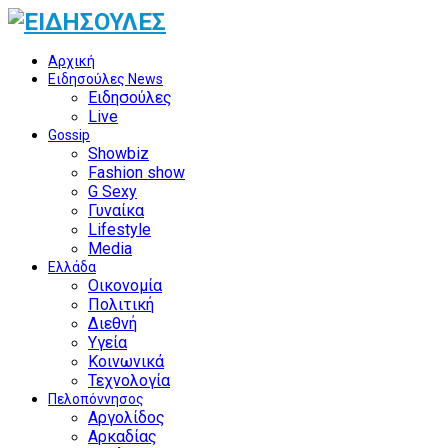
Αρχική
Ειδησούλες News
Ειδησούλες
Live
Gossip
Showbiz
Fashion show
G Sexy
Γυναίκα
Lifestyle
Media
Ελλάδα
Οικονομία
Πολιτική
Διεθνή
Υγεία
Κοινωνικά
Τεχνολογία
Πελοπόννησος
Αργολίδος
Αρκαδίας