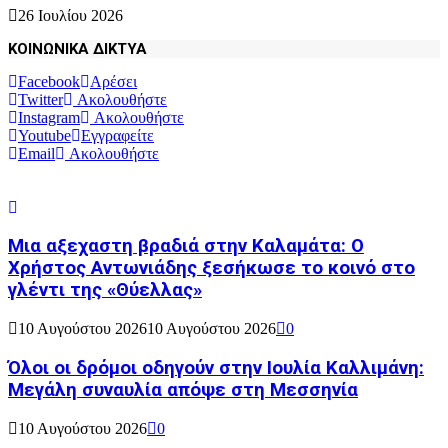
26 Ιουλίου 2026
ΚΟΙΝΩΝΙΚΑ ΔΙΚΤΥΑ
Facebook
Αρέσει
Twitter
Ακολουθήστε
Instagram
Ακολουθήστε
Youtube
Εγγραφείτε
Email
Ακολουθήστε
Μια αξεχαστη βραδιά στην Καλαμάτα: Ο
Χρήστος Αντωνιάδης ξεσήκωσε το κοινό στο
γλέντι της «Θύελλας»
10 Αυγούστου 2026
10 Αυγούστου 2026
0
Όλοι οι δρόμοι οδηγούν στην Ιουλία Καλλιμάνη:
Μεγάλη συναυλία απόψε στη Μεσσηνία
10 Αυγούστου 2026
0