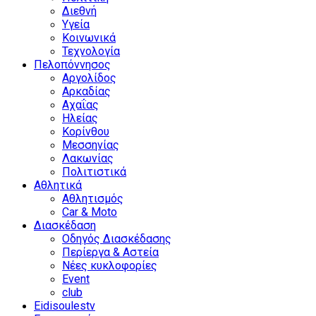
Διεθνή
Υγεία
Κοινωνικά
Τεχνολογία
Πελοπόννησος
Αργολίδος
Αρκαδίας
Αχαΐας
Ηλείας
Κορίνθου
Μεσσηνίας
Λακωνίας
Πολιτιστικά
Αθλητικά
Αθλητισμός
Car & Moto
Διασκέδαση
Οδηγός Διασκέδασης
Περίεργα & Αστεία
Νέες κυκλοφορίες
Event
club
Eidisoulestv