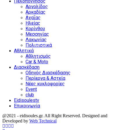
Πελοπόννησος
Αργολίδος
Αρκαδίας
Αχαΐας
Ηλείας
Κορίνθου
Μεσσηνίας
Λακωνίας
Πολιτιστικά
Αθλητικά
Αθλητισμός
Car & Moto
Διασκέδαση
Οδηγός Διασκέδασης
Περίεργα & Αστεία
Νέες κυκλοφορίες
Event
club
Eidisoulestv
Επικοινωνία
@2021 - eidisoules.gr. All Right Reserved. Designed and
Developed by
Web Technical
Facebook
Twitter
Instagram
Youtube