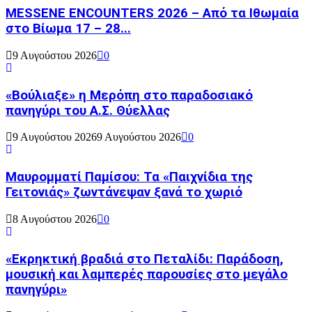
MESSENE ENCOUNTERS 2026 – Από τα Ιθωμαία
στο Βίωμα 17 – 28...
9 Αυγούστου 2026
0
«Βούλιαξε» η Μερόπη στο παραδοσιακό
πανηγύρι του Α.Σ. Θύελλας
9 Αυγούστου 2026
9 Αυγούστου 2026
0
Μαυρομματί Παμίσου: Τα «Παιχνίδια της
Γειτονιάς» ζωντάνεψαν ξανά το χωριό
8 Αυγούστου 2026
0
«Εκρηκτική βραδιά στο Πεταλίδι: Παράδοση,
μουσική και λαμπερές παρουσίες στο μεγάλο
πανηγύρι»