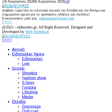
8 Αυγούστου 2026
8 Αυγούστου 2026
0
Διάβασε τώρα όλα τα τελευταία νέα από την Ελλάδα και τον Κόσμο και
ενημερώσου άμεσα για τις πρόσφατες ειδήσεις και εξελίξεις!
Επικοινωνήστε μαζί μας:
eidisouleseu@gmail.com
Facebook
Twitter
Instagram
Youtube
@2021 - eidisoules.gr. All Right Reserved. Designed and
Developed by
Web Technical
Facebook
Twitter
Instagram
Youtube
Αρχική
Ειδησούλες News
Ειδησούλες
Live
Gossip
Showbiz
Fashion show
G Sexy
Γυναίκα
Lifestyle
Media
Ελλάδα
Οικονομία
Πολιτική