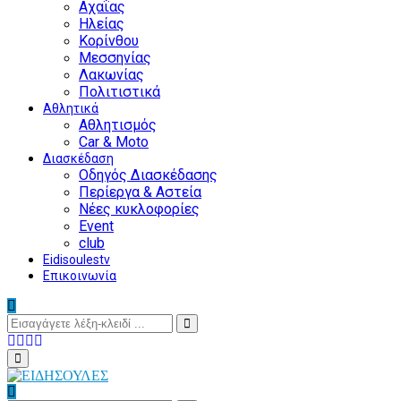
Αχαΐας
Ηλείας
Κορίνθου
Μεσσηνίας
Λακωνίας
Πολιτιστικά
Αθλητικά
Αθλητισμός
Car & Moto
Διασκέδαση
Οδηγός Διασκέδασης
Περίεργα & Αστεία
Νέες κυκλοφορίες
Event
club
Eidisoulestv
Επικοινωνία
Search
for:
Search
Facebook
Twitter
Instagram
Youtube
Primary
Menu