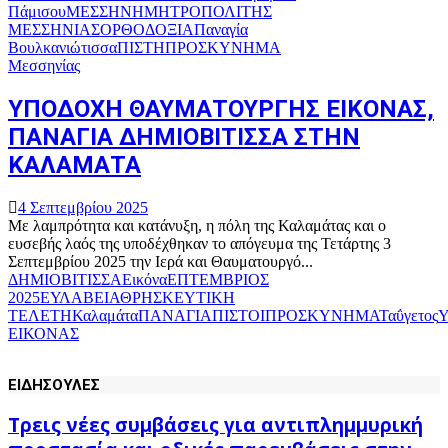
Πάμισου
ΜΕΣΣΗΝΗ
ΜΗΤΡΟΠΟΛΙΤΗΣ
ΜΕΣΣΗΝΙΑΣ
ΟΡΘΟΔΟΞΙΑ
Παναγία
Βουλκανιώτισσα
ΠΙΣΤΗ
ΠΡΟΣΚΥΝΗΜΑ
Μεσσηνίας
ΥΠΟΔΟΧΗ ΘΑΥΜΑΤΟΥΡΓΗΣ ΕΙΚΟΝΑΣ,
ΠΑΝΑΓΙΑ ΔΗΜΙΟΒΙΤΙΣΣΑ ΣΤΗΝ
ΚΑΛΑΜΑΤΑ
4 Σεπτεμβρίου 2025
Με λαμπρότητα και κατάνυξη, η πόλη της Καλαμάτας και ο
ευσεβής λαός της υποδέχθηκαν το απόγευμα της Τετάρτης 3
Σεπτεμβρίου 2025 την Ιερά και Θαυματουργό...
ΔΗΜΙΟΒΙΤΙΣΣΑ
Εικόνα
ΕΠΤΕΜΒΡΙΟΣ
2025
ΕΥΛΑΒΕΙΑ
ΘΡΗΣΚΕΥΤΙΚΗ
ΤΕΛΕΤΗ
Καλαμάτα
ΠΑΝΑΓΙΑ
ΠΙΣΤΟΙ
ΠΡΟΣΚΥΝΗΜΑ
Ταΰγετος
ΕΙΚΟΝΑΣ
ΕΙΔΗΣΟΥΛΕΣ
Τρεις νέες συμβάσεις για αντιπλημμυρική