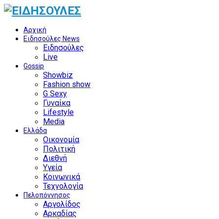
Αρχική
Ειδησούλες News
Ειδησούλες
Live
Gossip
Showbiz
Fashion show
G Sexy
Γυναίκα
Lifestyle
Media
Ελλάδα
Οικονομία
Πολιτική
Διεθνή
Υγεία
Κοινωνικά
Τεχνολογία
Πελοπόννησος
Αργολίδος
Αρκαδίας