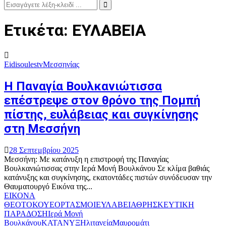
Search
for:
Search
Ετικέτα: ΕΥΛΑΒΕΙΑ
Eidisoulestv
Μεσσηνίας
Η Παναγία Βουλκανιώτισσα
επέστρεψε στον θρόνο της Πομπή
πίστης, ευλάβειας και συγκίνησης
στη Μεσσήνη
28 Σεπτεμβρίου 2025
Μεσσήνη: Με κατάνυξη η επιστροφή της Παναγίας
Βουλκανιώτισσας στην Ιερά Μονή Βουλκάνου Σε κλίμα βαθιάς
κατάνυξης και συγκίνησης, εκατοντάδες πιστών συνόδευσαν την
Θαυματουργό Εικόνα της...
ΕΙΚΟΝΑ
ΘΕΟΤΟΚΟΥ
ΕΟΡΤΑΣΜΟΙ
ΕΥΛΑΒΕΙΑ
ΘΡΗΣΚΕΥΤΙΚΗ
ΠΑΡΑΔΟΣΗ
Ιερά Μονή
Βουλκάνου
ΚΑΤΑΝΥΞΗ
λιτανεία
Μαυρομάτι