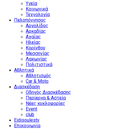
Υγεία
Κοινωνικά
Τεχνολογία
Πελοπόννησος
Αργολίδος
Αρκαδίας
Αχαΐας
Ηλείας
Κορίνθου
Μεσσηνίας
Λακωνίας
Πολιτιστικά
Αθλητικά
Αθλητισμός
Car & Moto
Διασκέδαση
Οδηγός Διασκέδασης
Περίεργα & Αστεία
Νέες κυκλοφορίες
Event
club
Eidisoulestv
Επικοινωνία