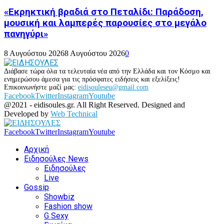
«Εκρηκτική βραδιά στο Πεταλίδι: Παράδοση,
μουσική και λαμπερές παρουσίες στο μεγάλο
πανηγύρι»
8 Αυγούστου 2026
8 Αυγούστου 2026
0
Διάβασε τώρα όλα τα τελευταία νέα από την Ελλάδα και τον Κόσμο και
ενημερώσου άμεσα για τις πρόσφατες ειδήσεις και εξελίξεις!
Επικοινωνήστε μαζί μας:
eidisouleseu@gmail.com
Facebook
Twitter
Instagram
Youtube
@2021 - eidisoules.gr. All Right Reserved. Designed and
Developed by
Web Technical
Facebook
Twitter
Instagram
Youtube
Αρχική
Ειδησούλες News
Ειδησούλες
Live
Gossip
Showbiz
Fashion show
G Sexy