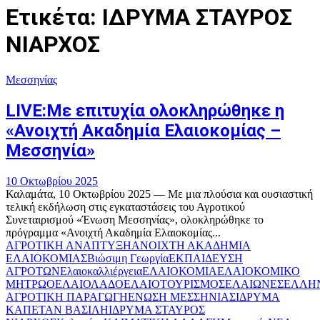
Ετικέτα: ΙΔΡΥΜΑ ΣΤΑΥΡΟΣ
ΝΙΑΡΧΟΣ
Μεσσηνίας
LIVE:Με επιτυχία ολοκληρώθηκε η
«Ανοιχτή Ακαδημία Ελαιοκομίας –
Μεσσηνία»
10 Οκτωβρίου 2025
Καλαμάτα, 10 Οκτωβρίου 2025 — Με μια πλούσια και ουσιαστική
τελική εκδήλωση στις εγκαταστάσεις του Αγροτικού
Συνεταιρισμού «Ένωση Μεσσηνίας», ολοκληρώθηκε το
πρόγραμμα «Ανοιχτή Ακαδημία Ελαιοκομίας...
ΑΓΡΟΤΙΚΗ ΑΝΑΠΤΥΞΗ
ΑΝΟΙΧΤΗ ΑΚΑΔΗΜΙΑ
ΕΛΑΙΟΚΟΜΙΑΣ
Βιώσιμη Γεωργία
ΕΚΠΑΙΔΕΥΣΗ
ΑΓΡΟΤΩΝ
Ελαιοκαλλιέργεια
ΕΛΑΙΟΚΟΜΙΑ
ΕΛΑΙΟΚΟΜΙΚΟ
ΜΗΤΡΩΟ
ΕΛΑΙΟΛΑΔΟ
ΕΛΑΙΟΤΟΥΡΙΣΜΟΣ
ΕΛΑΙΩΝΕΣ
ΕΛΛΗ
ΑΓΡΟΤΙΚΗ ΠΑΡΑΓΩΓΗ
ΕΝΩΣΗ ΜΕΣΣΗΝΙΑΣ
ΙΔΡΥΜΑ
ΚΑΠΕΤΑΝ ΒΑΣΙΛΗ
ΙΔΡΥΜΑ ΣΤΑΥΡΟΣ