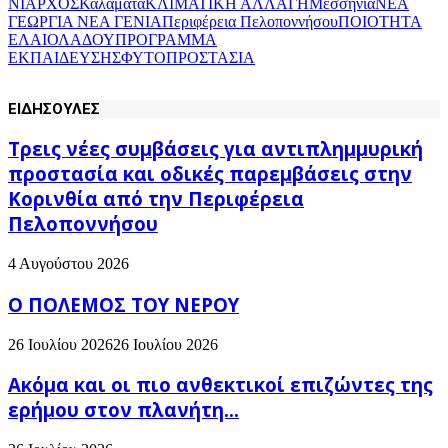
ΝΙΑΡΧΟΣ
Καλαμάτα
ΚΛΙΜΑΤΙΚΗ ΑΛΛΑΓΗ
Μεσσηνία
ΝΕΑ
ΓΕΩΡΓΙΑ ΝΕΑ ΓΕΝΙΑ
Περιφέρεια Πελοποννήσου
ΠΟΙΟΤΗΤΑ
ΕΛΑΙΟΛΑΔΟΥ
ΠΡΟΓΡΑΜΜΑ
ΕΚΠΑΙΔΕΥΣΗΣ
ΦΥΤΟΠΡΟΣΤΑΣΙΑ
ΕΙΔΗΣΟΥΛΕΣ
Τρεις νέες συμβάσεις για αντιπλημμυρική
προστασία και οδικές παρεμβάσεις στην
Κορινθία από την Περιφέρεια
Πελοποννήσου
4 Αυγούστου 2026
Ο ΠΟΛΕΜΟΣ ΤΟΥ ΝΕΡΟΥ
26 Ιουλίου 2026
26 Ιουλίου 2026
Ακόμα και οι πιο ανθεκτικοί επιζώντες της
ερήμου στον πλανήτη...