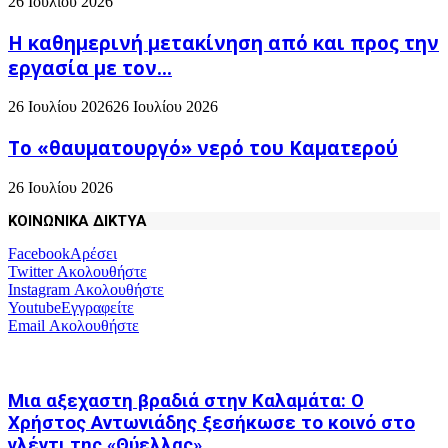
26 Ιουλίου 2026
H καθημερινή μετακίνηση από και προς την
εργασία με τον...
26 Ιουλίου 2026
26 Ιουλίου 2026
Το «θαυματουργό» νερό του Καματερού
26 Ιουλίου 2026
ΚΟΙΝΩΝΙΚΑ ΔΙΚΤΥΑ
Facebook
Αρέσει
Twitter
Ακολουθήστε
Instagram
Ακολουθήστε
Youtube
Εγγραφείτε
Email
Ακολουθήστε
Μια αξεχαστη βραδιά στην Καλαμάτα: Ο
Χρήστος Αντωνιάδης ξεσήκωσε το κοινό στο
γλέντι της «Θύελλας»