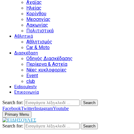
Αχαΐας
Ηλείας
Κορίνθου
Μεσσηνίας
Λακωνίας
Πολιτιστικά
Αθλητικά
Αθλητισμός
Car & Moto
Διασκέδαση
Οδηγός Διασκέδασης
Περίεργα & Αστεία
Νέες κυκλοφορίες
Event
club
Eidisoulestv
Επικοινωνία
Search for:
Search
Facebook
Twitter
Instagram
Youtube
Primary Menu
Search for:
Search