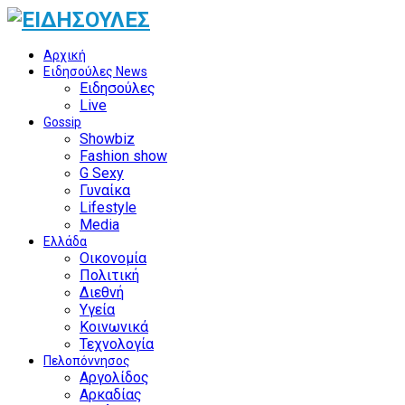
Αρχική
Ειδησούλες News
Ειδησούλες
Live
Gossip
Showbiz
Fashion show
G Sexy
Γυναίκα
Lifestyle
Media
Ελλάδα
Οικονομία
Πολιτική
Διεθνή
Υγεία
Κοινωνικά
Τεχνολογία
Πελοπόννησος
Αργολίδος
Αρκαδίας