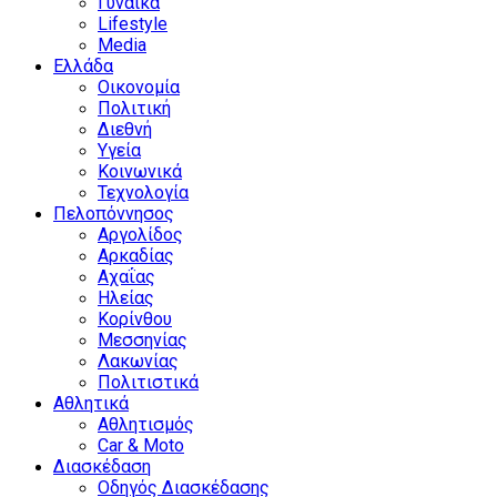
Γυναίκα
Lifestyle
Media
Ελλάδα
Οικονομία
Πολιτική
Διεθνή
Υγεία
Κοινωνικά
Τεχνολογία
Πελοπόννησος
Αργολίδος
Αρκαδίας
Αχαΐας
Ηλείας
Κορίνθου
Μεσσηνίας
Λακωνίας
Πολιτιστικά
Αθλητικά
Αθλητισμός
Car & Moto
Διασκέδαση
Οδηγός Διασκέδασης