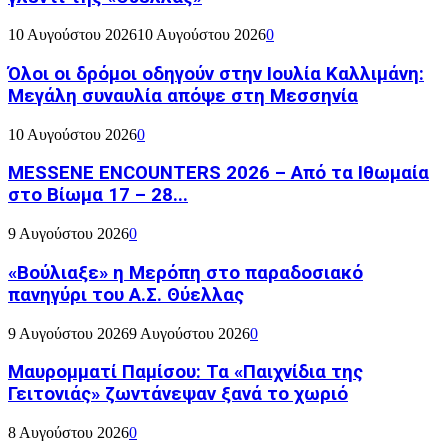
10 Αυγούστου 2026
10 Αυγούστου 2026
0
Όλοι οι δρόμοι οδηγούν στην Ιουλία Καλλιμάνη:
Μεγάλη συναυλία απόψε στη Μεσσηνία
10 Αυγούστου 2026
0
MESSENE ENCOUNTERS 2026 – Από τα Ιθωμαία
στο Βίωμα 17 – 28...
9 Αυγούστου 2026
0
«Βούλιαξε» η Μερόπη στο παραδοσιακό
πανηγύρι του Α.Σ. Θύελλας
9 Αυγούστου 2026
9 Αυγούστου 2026
0
Μαυρομματί Παμίσου: Τα «Παιχνίδια της
Γειτονιάς» ζωντάνεψαν ξανά το χωριό
8 Αυγούστου 2026
0