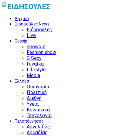
Αρχική
Ειδησούλες News
Ειδησούλες
Live
Gossip
Showbiz
Fashion show
G Sexy
Γυναίκα
Lifestyle
Media
Ελλάδα
Οικονομία
Πολιτική
Διεθνή
Υγεία
Κοινωνικά
Τεχνολογία
Πελοπόννησος
Αργολίδος
Αρκαδίας