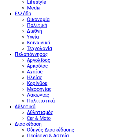
Lifestyle
Media
Ελλάδα
Οικονομία
Πολιτική
Διεθνή
Υγεία
Κοινωνικά
Τεχνολογία
Πελοπόννησος
Αργολίδος
Αρκαδίας
Αχαΐας
Ηλείας
Κορίνθου
Μεσσηνίας
Λακωνίας
Πολιτιστικά
Αθλητικά
Αθλητισμός
Car & Moto
Διασκέδαση
Οδηγός Διασκέδασης
Περίεργα & Αστεία