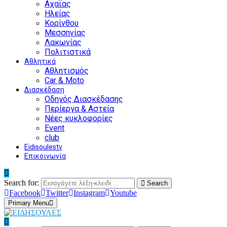
Αχαΐας
Ηλείας
Κορίνθου
Μεσσηνίας
Λακωνίας
Πολιτιστικά
Αθλητικά
Αθλητισμός
Car & Moto
Διασκέδαση
Οδηγός Διασκέδασης
Περίεργα & Αστεία
Νέες κυκλοφορίες
Event
club
Eidisoulestv
Επικοινωνία
Search for:
Search
Facebook
Twitter
Instagram
Youtube
Primary Menu