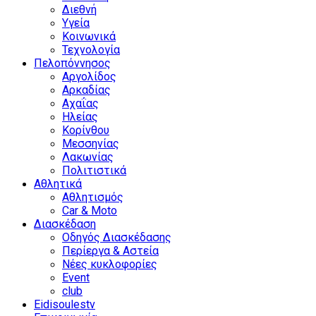
Διεθνή
Υγεία
Κοινωνικά
Τεχνολογία
Πελοπόννησος
Αργολίδος
Αρκαδίας
Αχαΐας
Ηλείας
Κορίνθου
Μεσσηνίας
Λακωνίας
Πολιτιστικά
Αθλητικά
Αθλητισμός
Car & Moto
Διασκέδαση
Οδηγός Διασκέδασης
Περίεργα & Αστεία
Νέες κυκλοφορίες
Event
club
Eidisoulestv