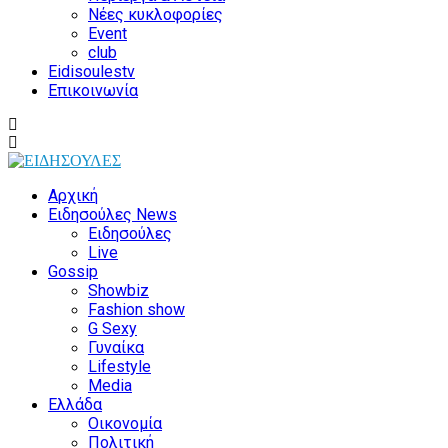
Νέες κυκλοφορίες
Event
club
Eidisoulestv
Επικοινωνία
Αρχική
Ειδησούλες News
Ειδησούλες
Live
Gossip
Showbiz
Fashion show
G Sexy
Γυναίκα
Lifestyle
Media
Ελλάδα
Οικονομία
Πολιτική