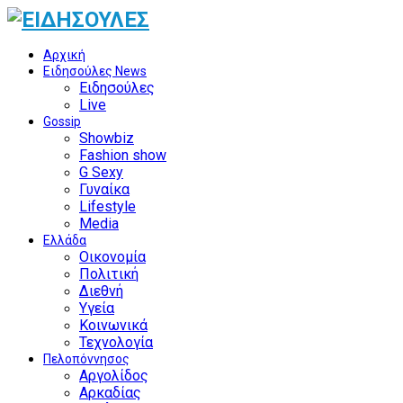
Αρχική
Ειδησούλες News
Ειδησούλες
Live
Gossip
Showbiz
Fashion show
G Sexy
Γυναίκα
Lifestyle
Media
Ελλάδα
Οικονομία
Πολιτική
Διεθνή
Υγεία
Κοινωνικά
Τεχνολογία
Πελοπόννησος
Αργολίδος
Αρκαδίας