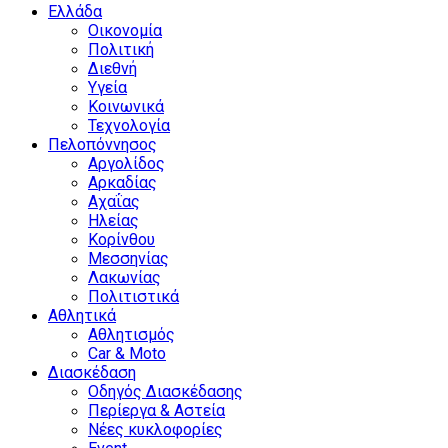
Ελλάδα
Οικονομία
Πολιτική
Διεθνή
Υγεία
Κοινωνικά
Τεχνολογία
Πελοπόννησος
Αργολίδος
Αρκαδίας
Αχαΐας
Ηλείας
Κορίνθου
Μεσσηνίας
Λακωνίας
Πολιτιστικά
Αθλητικά
Αθλητισμός
Car & Moto
Διασκέδαση
Οδηγός Διασκέδασης
Περίεργα & Αστεία
Νέες κυκλοφορίες