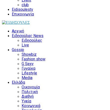
Event
club
Eidisoulestv
Επικοινωνία
Αρχική
Ειδησούλες News
Ειδησούλες
Live
Gossip
Showbiz
Fashion show
G Sexy
Γυναίκα
Lifestyle
Media
Ελλάδα
Οικονομία
Πολιτική
Διεθνή
Υγεία
Κοινωνικά