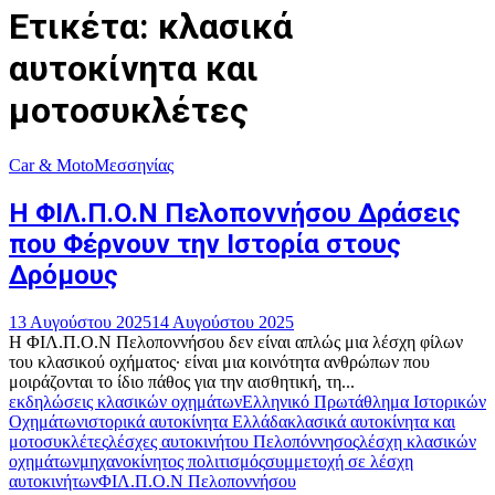
Ετικέτα: κλασικά
αυτοκίνητα και
μοτοσυκλέτες
Car & Moto
Μεσσηνίας
Η ΦΙΛ.Π.Ο.Ν Πελοποννήσου Δράσεις
που Φέρνουν την Ιστορία στους
Δρόμους
13 Αυγούστου 2025
14 Αυγούστου 2025
Η ΦΙΛ.Π.Ο.Ν Πελοποννήσου δεν είναι απλώς μια λέσχη φίλων
του κλασικού οχήματος· είναι μια κοινότητα ανθρώπων που
μοιράζονται το ίδιο πάθος για την αισθητική, τη...
εκδηλώσεις κλασικών οχημάτων
Ελληνικό Πρωτάθλημα Ιστορικών
Οχημάτων
ιστορικά αυτοκίνητα Ελλάδα
κλασικά αυτοκίνητα και
μοτοσυκλέτες
λέσχες αυτοκινήτου Πελοπόννησος
λέσχη κλασικών
οχημάτων
μηχανοκίνητος πολιτισμός
συμμετοχή σε λέσχη
αυτοκινήτων
ΦΙΛ.Π.Ο.Ν Πελοποννήσου