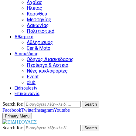
Αχαΐας
Ηλείας
Κορίνθου
Μεσσηνίας
Λακωνίας
Πολιτιστικά
Αθλητικά
Αθλητισμός
Car & Moto
Διασκέδαση
Οδηγός Διασκέδασης
Περίεργα & Αστεία
Νέες κυκλοφορίες
Event
club
Eidisoulestv
Επικοινωνία
Search for:
Search
Facebook
Twitter
Instagram
Youtube
Primary Menu
Search for:
Search