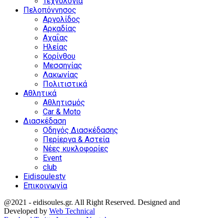
Τεχνολογία
Πελοπόννησος
Αργολίδος
Αρκαδίας
Αχαΐας
Ηλείας
Κορίνθου
Μεσσηνίας
Λακωνίας
Πολιτιστικά
Αθλητικά
Αθλητισμός
Car & Moto
Διασκέδαση
Οδηγός Διασκέδασης
Περίεργα & Αστεία
Νέες κυκλοφορίες
Event
club
Eidisoulestv
Επικοινωνία
@2021 - eidisoules.gr. All Right Reserved. Designed and
Developed by
Web Technical