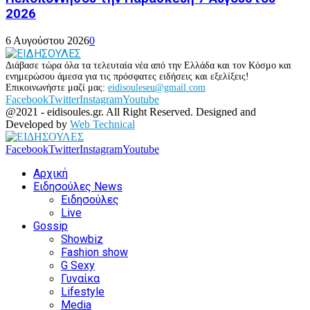
2026
6 Αυγούστου 2026
0
Διάβασε τώρα όλα τα τελευταία νέα από την Ελλάδα και τον Κόσμο και
ενημερώσου άμεσα για τις πρόσφατες ειδήσεις και εξελίξεις!
Επικοινωνήστε μαζί μας:
eidisouleseu@gmail.com
Facebook
Twitter
Instagram
Youtube
@2021 - eidisoules.gr. All Right Reserved. Designed and
Developed by
Web Technical
Facebook
Twitter
Instagram
Youtube
Αρχική
Ειδησούλες News
Ειδησούλες
Live
Gossip
Showbiz
Fashion show
G Sexy
Γυναίκα
Lifestyle
Media