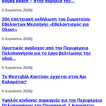
Bouka Beach – στην παραλία της...
6 Αυγούστου 2026
0
20ή επετειακή εκδήλωση του Σωματείου
Εθελοντών Μεσσήνης «Εθελοντισμός για
Όλους»
6 Αυγούστου 2026
0
Οριστικός ανάδοχος από την Περιφέρεια
Πελοποννήσου για το έργο βελτίωσης της
οδού...
6 Αυγούστου 2026
0
Το Φεστιβάλ Καντίνας έρχεται στον Άρι
Καλαμάτας!
6 Αυγούστου 2026
0
Υψηλός κίνδυνος πυρκαγιάς για την Περιφέρεια
Πελοποννήσου την Παρασκευή 7 Αυγούστου