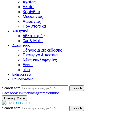
Αχαΐας
Ηλείας
Κορίνθου
Μεσσηνίας
Λακωνίας
Πολιτιστικά
Αθλητικά
Αθλητισμός
Car & Moto
Διασκέδαση
Οδηγός Διασκέδασης
Περίεργα & Αστεία
Νέες κυκλοφορίες
Event
club
Eidisoulestv
Επικοινωνία
Search for:
Search
Facebook
Twitter
Instagram
Youtube
Primary Menu
Search for:
Search