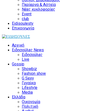
Περίεργα & Αστεία
Νέες κυκλοφορίες
Event
club
Eidisoulestv
Επικοινωνία
Αρχική
Ειδησούλες News
Ειδησούλες
Live
Gossip
Showbiz
Fashion show
G Sexy
Γυναίκα
Lifestyle
Media
Ελλάδα
Οικονομία
Πολιτική