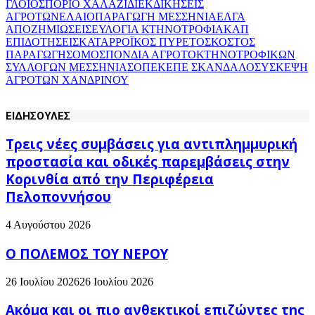
ΓΛΟΙΟΣΠΟΡΙΟ ΧΑΛΑΖΙ
ΔΙΕΚΔΙΚΗΣΕΙΣ
ΑΓΡΟΤΩΝ
ΕΛΑΙΟΠΑΡΑΓΩΓΗ ΜΕΣΣΗΝΙΑ
ΕΛΓΑ
ΑΠΟΖΗΜΙΩΣΕΙΣ
ΕΥΛΟΓΙΑ ΚΤΗΝΟΤΡΟΦΙΑ
ΚΑΠ
ΕΠΙΔΟΤΗΣΕΙΣ
ΚΑΤΑΡΡΟΪΚΟΣ ΠΥΡΕΤΟΣ
ΚΟΣΤΟΣ
ΠΑΡΑΓΩΓΗΣ
ΟΜΟΣΠΟΝΔΙΑ ΑΓΡΟΤΟΚΤΗΝΟΤΡΟΦΙΚΩΝ
ΣΥΛΛΟΓΩΝ ΜΕΣΣΗΝΙΑΣ
ΟΠΕΚΕΠΕ ΣΚΑΝΔΑΛΟ
ΣΥΣΚΕΨΗ
ΑΓΡΟΤΩΝ ΧΑΝΔΡΙΝΟΥ
ΕΙΔΗΣΟΥΛΕΣ
Τρεις νέες συμβάσεις για αντιπλημμυρική
προστασία και οδικές παρεμβάσεις στην
Κορινθία από την Περιφέρεια
Πελοποννήσου
4 Αυγούστου 2026
Ο ΠΟΛΕΜΟΣ ΤΟΥ ΝΕΡΟΥ
26 Ιουλίου 2026
26 Ιουλίου 2026
Ακόμα και οι πιο ανθεκτικοί επιζώντες της