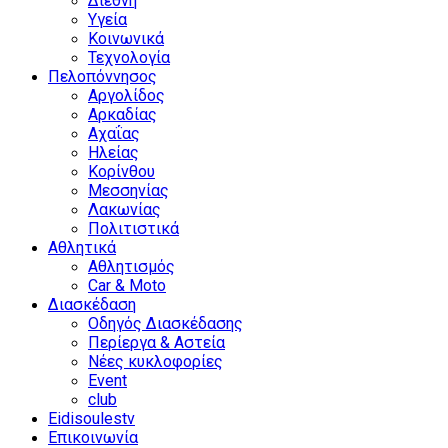
Διεθνή
Υγεία
Κοινωνικά
Τεχνολογία
Πελοπόννησος
Αργολίδος
Αρκαδίας
Αχαΐας
Ηλείας
Κορίνθου
Μεσσηνίας
Λακωνίας
Πολιτιστικά
Αθλητικά
Αθλητισμός
Car & Moto
Διασκέδαση
Οδηγός Διασκέδασης
Περίεργα & Αστεία
Νέες κυκλοφορίες
Event
club
Eidisoulestv
Επικοινωνία