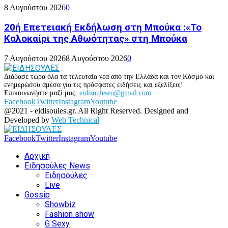
8 Αυγούστου 2026
0
20ή Επετειακή Εκδήλωση στη Μπούκα :«Το
Καλοκαίρι της Αθωότητας» στη Μπούκα
7 Αυγούστου 2026
8 Αυγούστου 2026
0
Διάβασε τώρα όλα τα τελευταία νέα από την Ελλάδα και τον Κόσμο και
ενημερώσου άμεσα για τις πρόσφατες ειδήσεις και εξελίξεις!
Επικοινωνήστε μαζί μας:
eidisouleseu@gmail.com
Facebook
Twitter
Instagram
Youtube
@2021 - eidisoules.gr. All Right Reserved. Designed and
Developed by
Web Technical
Facebook
Twitter
Instagram
Youtube
Αρχική
Ειδησούλες News
Ειδησούλες
Live
Gossip
Showbiz
Fashion show
G Sexy