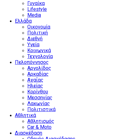
Γυναίκα
Lifestyle
Media
Ελλάδα
Οικονομία
Πολιτική
Διεθνή
Υγεία
Κοινωνικά
Τεχνολογία
Πελοπόννησος
Αργολίδος
Αρκαδίας
Αχαΐας
Ηλείας
Κορίνθου
Μεσσηνίας
Λακωνίας
Πολιτιστικά
Αθλητικά
Αθλητισμός
Car & Moto
Διασκέδαση
Οδηγός Διασκέδασης