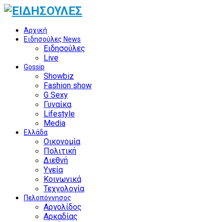
Αρχική
Ειδησούλες News
Ειδησούλες
Live
Gossip
Showbiz
Fashion show
G Sexy
Γυναίκα
Lifestyle
Media
Ελλάδα
Οικονομία
Πολιτική
Διεθνή
Υγεία
Κοινωνικά
Τεχνολογία
Πελοπόννησος
Αργολίδος
Αρκαδίας