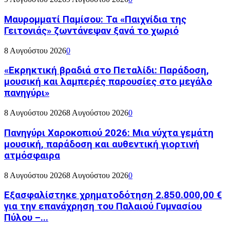
Μαυρομματί Παμίσου: Τα «Παιχνίδια της
Γειτονιάς» ζωντάνεψαν ξανά το χωριό
8 Αυγούστου 2026
0
«Εκρηκτική βραδιά στο Πεταλίδι: Παράδοση,
μουσική και λαμπερές παρουσίες στο μεγάλο
πανηγύρι»
8 Αυγούστου 2026
8 Αυγούστου 2026
0
Πανηγύρι Χαροκοπιού 2026: Μια νύχτα γεμάτη
μουσική, παράδοση και αυθεντική γιορτινή
ατμόσφαιρα
8 Αυγούστου 2026
8 Αυγούστου 2026
0
Εξασφαλίστηκε χρηματοδότηση 2.850.000,00 €
για την επανάχρηση του Παλαιού Γυμνασίου
Πύλου –...