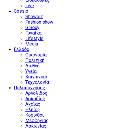
Ειδησούλες
Live
Gossip
Showbiz
Fashion show
G Sexy
Γυναίκα
Lifestyle
Media
Ελλάδα
Οικονομία
Πολιτική
Διεθνή
Υγεία
Κοινωνικά
Τεχνολογία
Πελοπόννησος
Αργολίδος
Αρκαδίας
Αχαΐας
Ηλείας
Κορίνθου
Μεσσηνίας
Λακωνίας