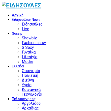
Αρχική
Ειδησούλες News
Ειδησούλες
Live
Gossip
Showbiz
Fashion show
G Sexy
Γυναίκα
Lifestyle
Media
Ελλάδα
Οικονομία
Πολιτική
Διεθνή
Υγεία
Κοινωνικά
Τεχνολογία
Πελοπόννησος
Αργολίδος
Αρκαδίας