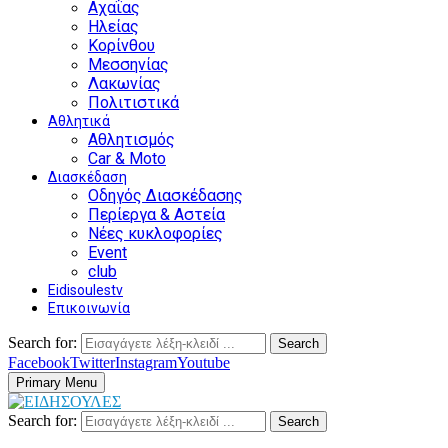
Αχαΐας
Ηλείας
Κορίνθου
Μεσσηνίας
Λακωνίας
Πολιτιστικά
Αθλητικά
Αθλητισμός
Car & Moto
Διασκέδαση
Οδηγός Διασκέδασης
Περίεργα & Αστεία
Νέες κυκλοφορίες
Event
club
Eidisoulestv
Επικοινωνία
Search for:
Search
Facebook
Twitter
Instagram
Youtube
Primary Menu
Search for:
Search