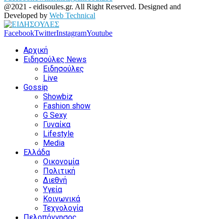
@2021 - eidisoules.gr. All Right Reserved. Designed and
Developed by
Web Technical
Facebook
Twitter
Instagram
Youtube
Αρχική
Ειδησούλες News
Ειδησούλες
Live
Gossip
Showbiz
Fashion show
G Sexy
Γυναίκα
Lifestyle
Media
Ελλάδα
Οικονομία
Πολιτική
Διεθνή
Υγεία
Κοινωνικά
Τεχνολογία
Πελοπόννησος