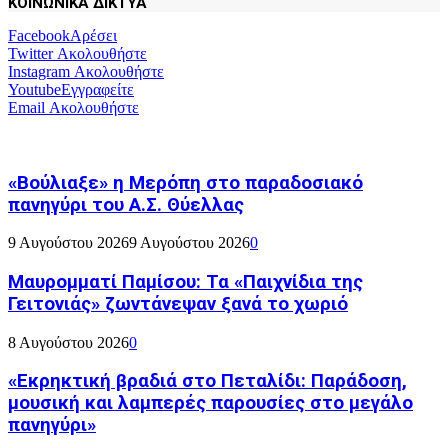
ΚΟΙΝΩΝΙΚΑ ΔΙΚΤΥΑ
Facebook
Αρέσει
Twitter
Ακολουθήστε
Instagram
Ακολουθήστε
Youtube
Εγγραφείτε
Email
Ακολουθήστε
«Βούλιαξε» η Μερόπη στο παραδοσιακό
πανηγύρι του Α.Σ. Θύελλας
9 Αυγούστου 2026
9 Αυγούστου 2026
0
Μαυρομματί Παμίσου: Τα «Παιχνίδια της
Γειτονιάς» ζωντάνεψαν ξανά το χωριό
8 Αυγούστου 2026
0
«Εκρηκτική βραδιά στο Πεταλίδι: Παράδοση,
μουσική και λαμπερές παρουσίες στο μεγάλο
πανηγύρι»