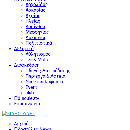
Αργολίδος
Αρκαδίας
Αχαΐας
Ηλείας
Κορίνθου
Μεσσηνίας
Λακωνίας
Πολιτιστικά
Αθλητικά
Αθλητισμός
Car & Moto
Διασκέδαση
Οδηγός Διασκέδασης
Περίεργα & Αστεία
Νέες κυκλοφορίες
Event
club
Eidisoulestv
Επικοινωνία
Αρχική
Ειδησούλες News