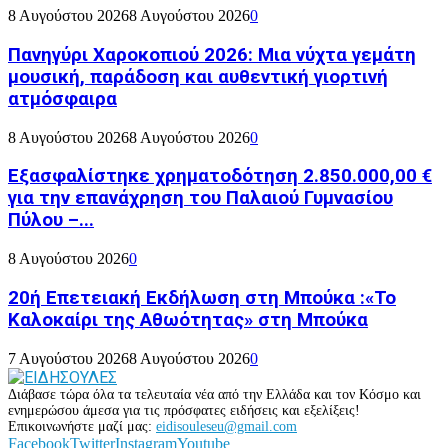
8 Αυγούστου 2026
8 Αυγούστου 2026
0
Πανηγύρι Χαροκοπιού 2026: Μια νύχτα γεμάτη
μουσική, παράδοση και αυθεντική γιορτινή
ατμόσφαιρα
8 Αυγούστου 2026
8 Αυγούστου 2026
0
Εξασφαλίστηκε χρηματοδότηση 2.850.000,00 €
για την επανάχρηση του Παλαιού Γυμνασίου
Πύλου –...
8 Αυγούστου 2026
0
20ή Επετειακή Εκδήλωση στη Μπούκα :«Το
Καλοκαίρι της Αθωότητας» στη Μπούκα
7 Αυγούστου 2026
8 Αυγούστου 2026
0
Διάβασε τώρα όλα τα τελευταία νέα από την Ελλάδα και τον Κόσμο και
ενημερώσου άμεσα για τις πρόσφατες ειδήσεις και εξελίξεις!
Επικοινωνήστε μαζί μας:
eidisouleseu@gmail.com
Facebook
Twitter
Instagram
Youtube