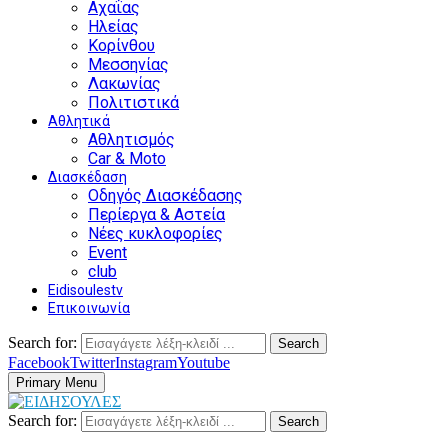
Αχαΐας
Ηλείας
Κορίνθου
Μεσσηνίας
Λακωνίας
Πολιτιστικά
Αθλητικά
Αθλητισμός
Car & Moto
Διασκέδαση
Οδηγός Διασκέδασης
Περίεργα & Αστεία
Νέες κυκλοφορίες
Event
club
Eidisoulestv
Επικοινωνία
Search for:
Search
Facebook
Twitter
Instagram
Youtube
Primary Menu
Search for:
Search