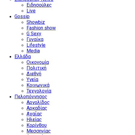
Ειδησούλες
Live
Gossip
Showbiz
Fashion show
G Sexy
Γυναίκα
Lifestyle
Media
Ελλάδα
Οικονομία
Πολιτική
Διεθνή
Υγεία
Κοινωνικά
Τεχνολογία
Πελοπόννησος
Αργολίδος
Αρκαδίας
Αχαΐας
Ηλείας
Κορίνθου
Μεσσηνίας