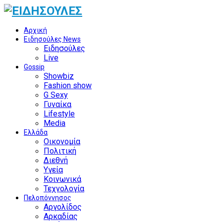
Αρχική
Ειδησούλες News
Ειδησούλες
Live
Gossip
Showbiz
Fashion show
G Sexy
Γυναίκα
Lifestyle
Media
Ελλάδα
Οικονομία
Πολιτική
Διεθνή
Υγεία
Κοινωνικά
Τεχνολογία
Πελοπόννησος
Αργολίδος
Αρκαδίας