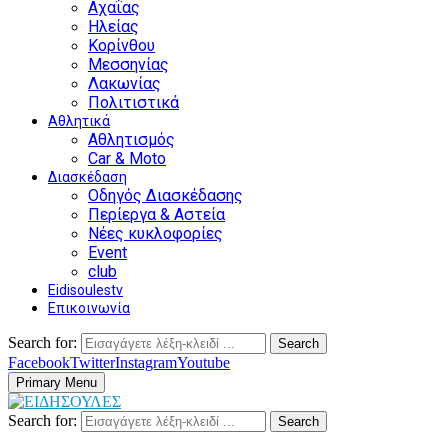
Αχαΐας
Ηλείας
Κορίνθου
Μεσσηνίας
Λακωνίας
Πολιτιστικά
Αθλητικά
Αθλητισμός
Car & Moto
Διασκέδαση
Οδηγός Διασκέδασης
Περίεργα & Αστεία
Νέες κυκλοφορίες
Event
club
Eidisoulestv
Επικοινωνία
Search for:
Search
Facebook
Twitter
Instagram
Youtube
Primary Menu
Search for:
Search