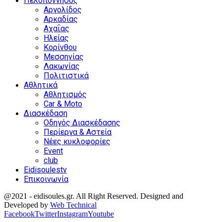
Πελοπόννησος
Αργολίδος
Αρκαδίας
Αχαΐας
Ηλείας
Κορίνθου
Μεσσηνίας
Λακωνίας
Πολιτιστικά
Αθλητικά
Αθλητισμός
Car & Moto
Διασκέδαση
Οδηγός Διασκέδασης
Περίεργα & Αστεία
Νέες κυκλοφορίες
Event
club
Eidisoulestv
Επικοινωνία
@2021 - eidisoules.gr. All Right Reserved. Designed and
Developed by
Web Technical
Facebook
Twitter
Instagram
Youtube