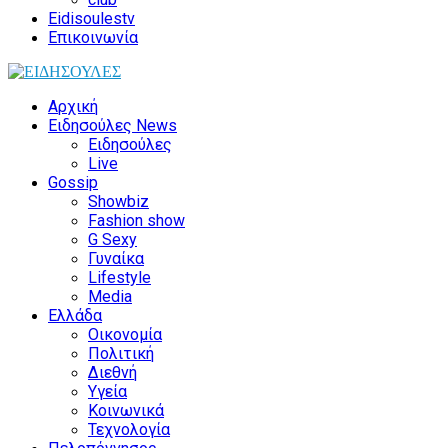
Eidisoulestv
Επικοινωνία
Αρχική
Ειδησούλες News
Ειδησούλες
Live
Gossip
Showbiz
Fashion show
G Sexy
Γυναίκα
Lifestyle
Media
Ελλάδα
Οικονομία
Πολιτική
Διεθνή
Υγεία
Κοινωνικά
Τεχνολογία