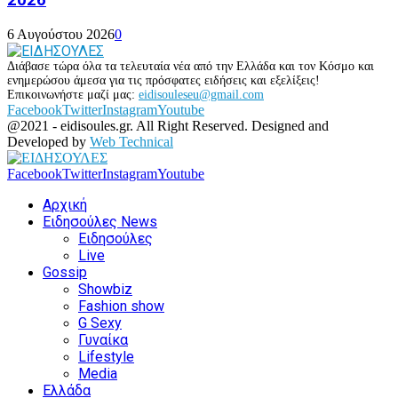
6 Αυγούστου 2026
0
Διάβασε τώρα όλα τα τελευταία νέα από την Ελλάδα και τον Κόσμο και
ενημερώσου άμεσα για τις πρόσφατες ειδήσεις και εξελίξεις!
Επικοινωνήστε μαζί μας:
eidisouleseu@gmail.com
Facebook
Twitter
Instagram
Youtube
@2021 - eidisoules.gr. All Right Reserved. Designed and
Developed by
Web Technical
Facebook
Twitter
Instagram
Youtube
Αρχική
Ειδησούλες News
Ειδησούλες
Live
Gossip
Showbiz
Fashion show
G Sexy
Γυναίκα
Lifestyle
Media
Ελλάδα