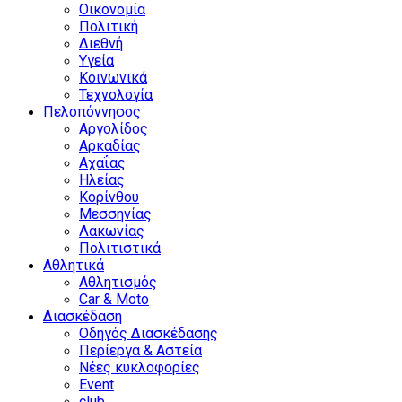
Οικονομία
Πολιτική
Διεθνή
Υγεία
Κοινωνικά
Τεχνολογία
Πελοπόννησος
Αργολίδος
Αρκαδίας
Αχαΐας
Ηλείας
Κορίνθου
Μεσσηνίας
Λακωνίας
Πολιτιστικά
Αθλητικά
Αθλητισμός
Car & Moto
Διασκέδαση
Οδηγός Διασκέδασης
Περίεργα & Αστεία
Νέες κυκλοφορίες
Event
club