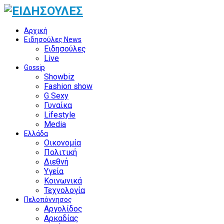
Αρχική
Ειδησούλες News
Ειδησούλες
Live
Gossip
Showbiz
Fashion show
G Sexy
Γυναίκα
Lifestyle
Media
Ελλάδα
Οικονομία
Πολιτική
Διεθνή
Υγεία
Κοινωνικά
Τεχνολογία
Πελοπόννησος
Αργολίδος
Αρκαδίας