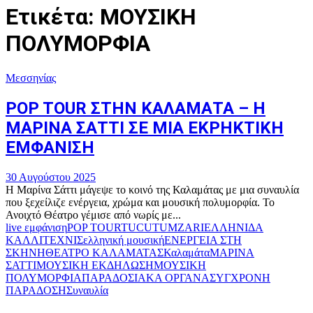
Ετικέτα: ΜΟΥΣΙΚΗ
ΠΟΛΥΜΟΡΦΙΑ
Μεσσηνίας
POP TOUR ΣΤΗΝ ΚΑΛΑΜΑΤΑ – Η
ΜΑΡΙΝΑ ΣΑΤΤΙ ΣΕ ΜΙΑ ΕΚΡΗΚΤΙΚΗ
ΕΜΦΑΝΙΣΗ
30 Αυγούστου 2025
Η Μαρίνα Σάττι μάγεψε το κοινό της Καλαμάτας με μια συναυλία
που ξεχείλιζε ενέργεια, χρώμα και μουσική πολυμορφία. Το
Ανοιχτό Θέατρο γέμισε από νωρίς με...
live εμφάνιση
POP TOUR
TUCUTUM
ZARI
ΕΛΛΗΝΙΔΑ
ΚΑΛΛΙΤΕΧΝΙΣ
ελληνική μουσική
ΕΝΕΡΓΕΙΑ ΣΤΗ
ΣΚΗΝΗ
ΘΕΑΤΡΟ ΚΑΛΑΜΑΤΑΣ
Καλαμάτα
ΜΑΡΙΝΑ
ΣΑΤΤΙ
ΜΟΥΣΙΚΗ ΕΚΔΗΛΩΣΗ
ΜΟΥΣΙΚΗ
ΠΟΛΥΜΟΡΦΙΑ
ΠΑΡΑΔΟΣΙΑΚΑ ΟΡΓΑΝΑ
ΣΥΓΧΡΟΝΗ
ΠΑΡΑΔΟΣΗ
Συναυλία